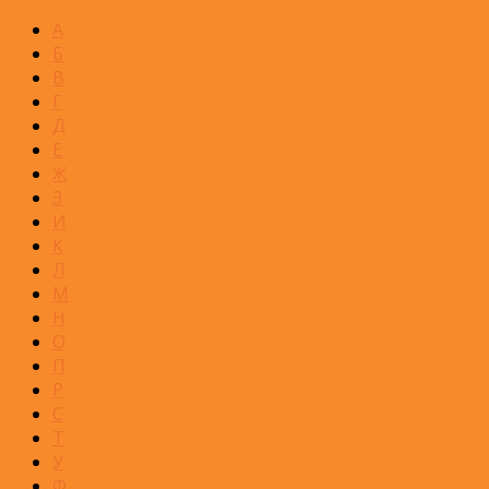
А
Б
В
Г
Д
Е
Ж
З
И
К
Л
М
Н
О
П
Р
С
Т
У
Ф