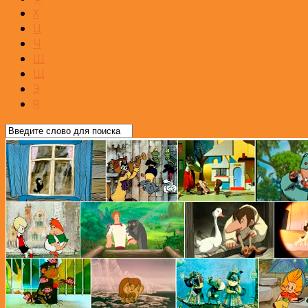
Х
Ц
Ч
Ш
Щ
Э
Я