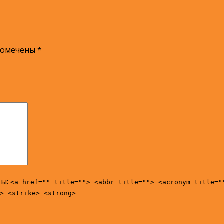
помечены
*
ты:
<a href="" title=""> <abbr title=""> <acronym title="
> <strike> <strong>