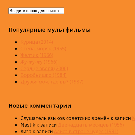
Популярные мультфильмы
Курица (2014)
Стёпа-моряк (1955)
Желтик (1966)
Жу-жу-жу (1966)
Сердце зверя (2006)
Воробьишко (1984)
Друзья мои, где вы? (1987)
Новые комментарии
Слушатель языков советских времён
к записи
М
Nastik
к записи
Двенадцать месяцев (1956)
лиза
к записи
Алиса в стране чудес (1981)