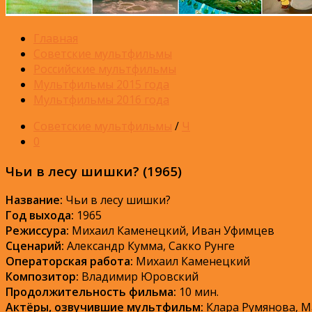
Главная
Советские мультфильмы
Российские мультфильмы
Мультфильмы 2015 года
Мультфильмы 2016 года
Советские мультфильмы
/
Ч
0
Чьи в лесу шишки? (1965)
Название:
Чьи в лесу шишки?
Год выхода:
1965
Режиссура:
Михаил Каменецкий, Иван Уфимцев
Сценарий:
Александр Кумма, Сакко Рунге
Операторская работа:
Михаил Каменецкий
Композитор:
Владимир Юровский
Продолжительность фильма:
10 мин.
Актёры, озвучившие мультфильм:
Клара Румянова, М