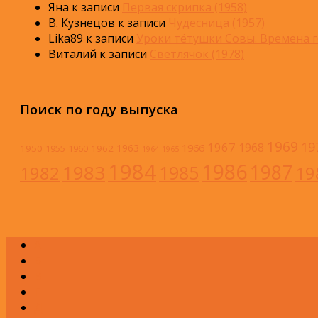
Яна
к записи
Первая скрипка (1958)
В. Кузнецов
к записи
Чудесница (1957)
Lika89
к записи
Уроки тётушки Совы. Времена г
Виталий
к записи
Светлячок (1978)
Поиск по году выпуска
1969
19
1967
1968
1966
1963
1950
1962
1955
1960
1964
1965
1984
1986
1983
1987
1985
1982
19
А
Б
В
Г
Д