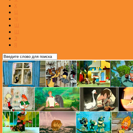
Х
Ц
Ч
Ш
Щ
Э
Я