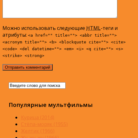
Можно использовать следующие
HTML
-теги и
атрибуты:
<a href="" title=""> <abbr title="">
<acronym title=""> <b> <blockquote cite=""> <cite>
<code> <del datetime=""> <em> <i> <q cite=""> <s>
<strike> <strong>
Популярные мультфильмы
Курица (2014)
Стёпа-моряк (1955)
Желтик (1966)
Жу-жу-жу (1966)