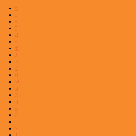
А
Б
В
Г
Д
Е
Ж
З
И
К
Л
М
Н
О
П
Р
С
Т
У
Ф