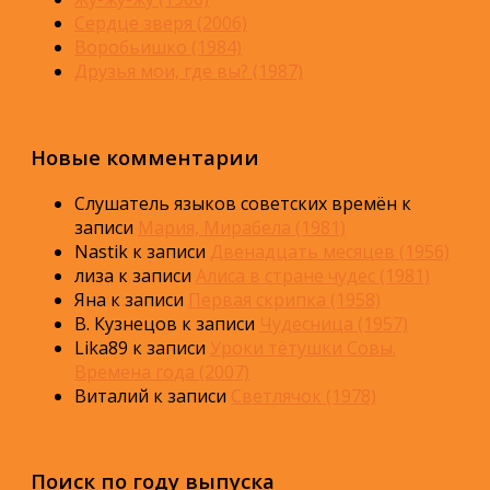
Сердце зверя (2006)
Воробьишко (1984)
Друзья мои, где вы? (1987)
Новые комментарии
Слушатель языков советских времён
к
записи
Мария, Мирабела (1981)
Nastik
к записи
Двенадцать месяцев (1956)
лиза
к записи
Алиса в стране чудес (1981)
Яна
к записи
Первая скрипка (1958)
В. Кузнецов
к записи
Чудесница (1957)
Lika89
к записи
Уроки тётушки Совы.
Времена года (2007)
Виталий
к записи
Светлячок (1978)
Поиск по году выпуска