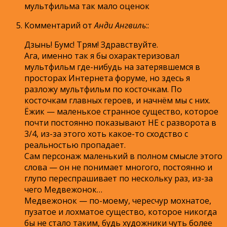
мультфильма так мало оценок
Комментарий от
Анди Ангвиль
:
:
Дзынь! Бумс! Трям! Здравствуйте.
Ага, именно так я бы охарактеризовал
мультфильм где-нибудь на затерявшемся в
просторах Интернета форуме, но здесь я
разложу мультфильм по косточкам. По
косточкам главных героев, и начнём мы с них.
Ёжик — маленькое странное существо, которое
почти постоянно показывают НЕ с разворота в
3/4, из-за этого хоть какое-то сходство с
реальностью пропадает.
Сам персонаж маленький в полном смысле этого
слова — он не понимает многого, постоянно и
глупо переспрашивает по нескольку раз, из-за
чего Медвежонок…
Медвежонок — по-моему, чересчур мохнатое,
пузатое и лохматое существо, которое никогда
бы не стало таким, будь художники чуть более