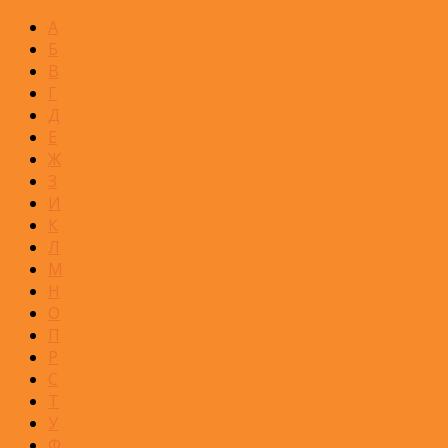
А
Б
В
Г
Д
Е
Ж
З
И
К
Л
М
Н
О
П
Р
С
Т
У
Ф