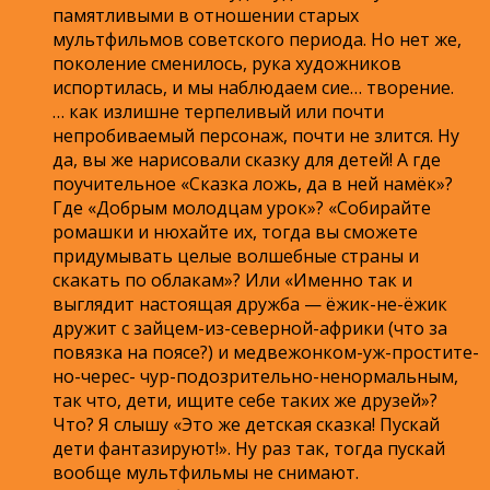
памятливыми в отношении старых
мультфильмов советского периода. Но нет же,
поколение сменилось, рука художников
испортилась, и мы наблюдаем сие… творение.
… как излишне терпеливый или почти
непробиваемый персонаж, почти не злится. Ну
да, вы же нарисовали сказку для детей! А где
поучительное «Сказка ложь, да в ней намёк»?
Где «Добрым молодцам урок»? «Собирайте
ромашки и нюхайте их, тогда вы сможете
придумывать целые волшебные страны и
скакать по облакам»? Или «Именно так и
выглядит настоящая дружба — ёжик-не-ёжик
дружит с зайцем-из-северной-африки (что за
повязка на поясе?) и медвежонком-уж-простите-
но-черес- чур-подозрительно-ненормальным,
так что, дети, ищите себе таких же друзей»?
Что? Я слышу «Это же детская сказка! Пускай
дети фантазируют!». Ну раз так, тогда пускай
вообще мультфильмы не снимают.