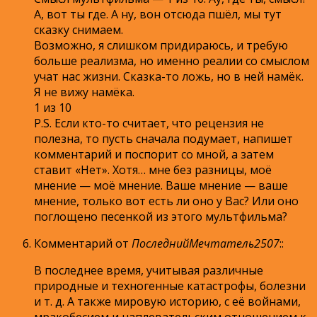
А, вот ты где. А ну, вон отсюда пшёл, мы тут
сказку снимаем.
Возможно, я слишком придираюсь, и требую
больше реализма, но именно реалии со смыслом
учат нас жизни. Сказка-то ложь, но в ней намёк.
Я не вижу намёка.
1 из 10
P.S. Если кто-то считает, что рецензия не
полезна, то пусть сначала подумает, напишет
комментарий и поспорит со мной, а затем
ставит «Нет». Хотя… мне без разницы, моё
мнение — моё мнение. Ваше мнение — ваше
мнение, только вот есть ли оно у Вас? Или оно
поглощено песенкой из этого мультфильма?
Комментарий от
ПоследнийМечтатель2507
:
:
В последнее время, учитывая различные
природные и техногенные катастрофы, болезни
и т. д. А также мировую историю, с её войнами,
мракобесием и наплевательским отношением к