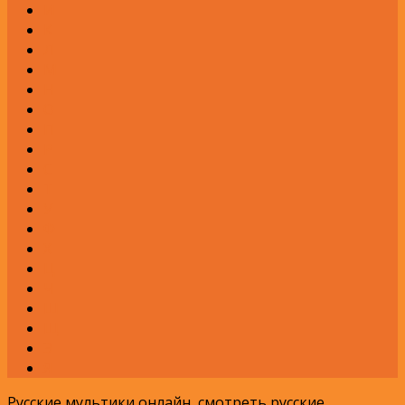
И
К
Л
М
Н
О
П
Р
С
Т
У
Ф
Х
Ц
Ч
Ш
Щ
Э
Я
Русские мультики онлайн, смотреть русские