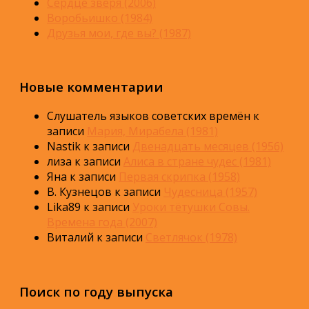
Сердце зверя (2006)
Воробьишко (1984)
Друзья мои, где вы? (1987)
Новые комментарии
Слушатель языков советских времён
к
записи
Мария, Мирабела (1981)
Nastik
к записи
Двенадцать месяцев (1956)
лиза
к записи
Алиса в стране чудес (1981)
Яна
к записи
Первая скрипка (1958)
В. Кузнецов
к записи
Чудесница (1957)
Lika89
к записи
Уроки тётушки Совы.
Времена года (2007)
Виталий
к записи
Светлячок (1978)
Поиск по году выпуска