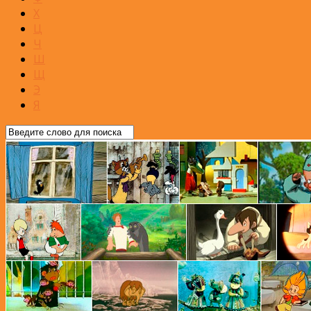
Х
Ц
Ч
Ш
Щ
Э
Я