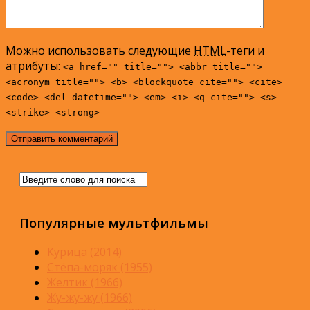
Можно использовать следующие
HTML
-теги и
атрибуты:
<a href="" title=""> <abbr title="">
<acronym title=""> <b> <blockquote cite=""> <cite>
<code> <del datetime=""> <em> <i> <q cite=""> <s>
<strike> <strong>
Популярные мультфильмы
Курица (2014)
Стёпа-моряк (1955)
Желтик (1966)
Жу-жу-жу (1966)