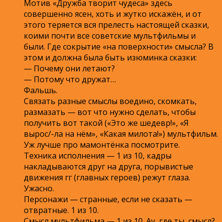
Мотив «Дружба творит чудеса» здесь
совершенно ясен, хоть и жутко искажён, и от
этого теряется вся прелесть настоящей сказки,
коими почти все советские мультфильмы и
были. Где сокрытие «на поверхности» смысла? В
этом и должна была быть изюминка сказки:
— Почему они летают?
— Потому что дружат…
Фальшь.
Связать разные смыслы воедино, скомкать,
размазать — вот что нужно сделать, чтобы
получить вот такой («Это же шедевр!», «Я
вырос/-ла на нём», «Какая милота!») мультфильм.
Уж лучше про мамонтёнка посмотрите.
Техника исполнения — 1 из 10, кадры
накладываются друг на друга, порывистые
движения гг (главных героев) режут глаза.
Ужасно.
Персонажи — странные, если не сказать —
отвратные. 1 из 10.
Смысл мультфильма — 1 из 10. Ау, где ты, смысл?