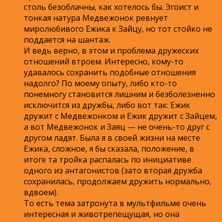
столь безоблачны, как хотелось бы. Эгоист и
тонкая натура Медвежонок ревнует
миролюбивого Ежика к Зайцу, но тот стойко не
поддается на шантаж.
И ведь верно, в этом и проблема дружеских
отношений втроем. Интересно, кому-то
удавалось сохранить подобные отношения
надолго? По моему опыту, либо кто-то
понемногу становится лишним и безболезненно
исключится из дружбы, либо вот так: Ежик
дружит с Медвежонком и Ежик дружит с Зайцем,
а вот Медвежонок и Заяц — не очень-то друг с
другом ладят. Была я в своей жизни на месте
Ежика, сложное, я бы сказала, положение, в
итоге та тройка распалась по инициативе
одного из антагонистов (зато вторая дружба
сохранилась, продолжаем дружить нормально,
вдвоем).
То есть тема затронута в мультфильме очень
интересная и животрепещущая, но она