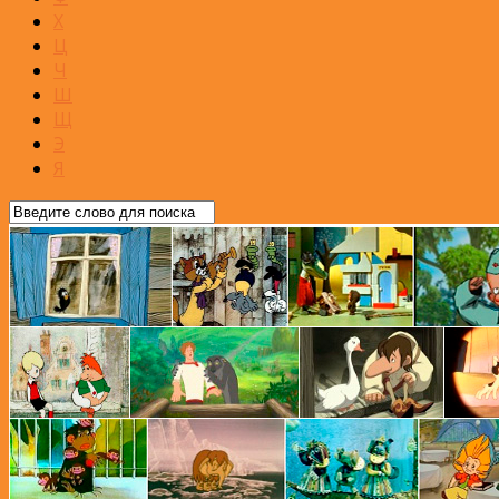
Х
Ц
Ч
Ш
Щ
Э
Я