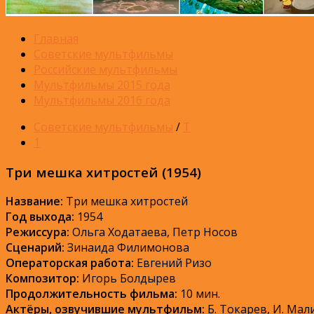
Главная
Советские мультфильмы
Российские мультфильмы
Мультфильмы 2015 года
Мультфильмы 2016 года
Советские мультфильмы
/
Т
1
Три мешка хитростей (1954)
Название:
Три мешка хитростей
Год выхода:
1954
Режиссура:
Ольга Ходатаева, Петр Носов
Сценарий:
Зинаида Филимонова
Операторская работа:
Евгений Ризо
Композитор:
Игорь Болдырев
Продолжительность фильма:
10 мин.
Актёры, озвучившие мультфильм:
Б. Токарев, И. Мал