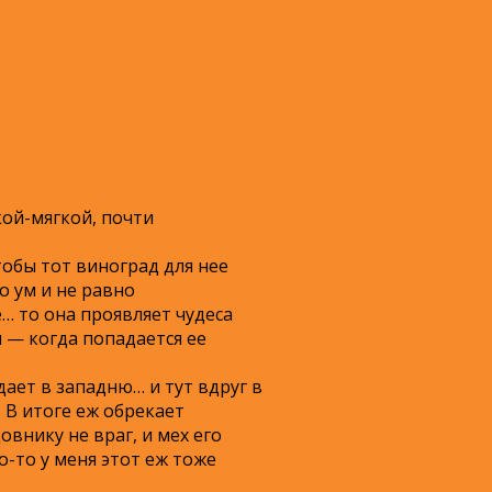
кой-мягкой, почти
тобы тот виноград для нее
о ум и не равно
е… то она проявляет чудеса
я — когда попадается ее
дает в западню… и тут вдруг в
 В итоге еж обрекает
внику не враг, и мех его
о-то у меня этот еж тоже