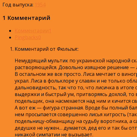
Год выпуска:
1954
1 Комментарий
Комментарии
1
Pingbacks
0
Комментарий от
Фюльгья
:
:
Немудрящий мультик по украинской народной ска
растворяющейся. Довольно изящное решение — л
В остальном же все просто. Лиса мечтает о вино
украл. Лиса в фольклоре у славян и не только обл
дальновидность, так что то, что лисичка в итоге 
выдержки и быстрый ум, притворяясь дохлой, то в
подельщик, она насмехается над ним и кичится с
А вот еж — фигура странная. Вроде бы полный бал
нем просыпается совершенно лисья хитрость (так
подельницу-обманщицу на судьбу воротника, а са
дедушке не нужен… думается, дед его и так бы от
никакой симпатии не вызывает.