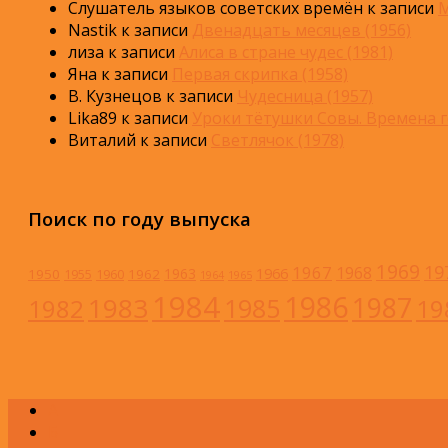
Слушатель языков советских времён
к записи
М
Nastik
к записи
Двенадцать месяцев (1956)
лиза
к записи
Алиса в стране чудес (1981)
Яна
к записи
Первая скрипка (1958)
В. Кузнецов
к записи
Чудесница (1957)
Lika89
к записи
Уроки тётушки Совы. Времена г
Виталий
к записи
Светлячок (1978)
Поиск по году выпуска
1969
19
1967
1968
1966
1963
1950
1962
1955
1960
1964
1965
1984
1986
1983
1987
1985
1982
19
А
Б