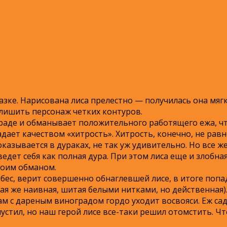
зке. Нарисована лиса прелестно — получилась она мяг
ишить персонаж четких контуров.
граде и обманывает положительного работящего ежа, ч
адает качеством «хитрость». Хитрость, конечно, не равн
оказывается в дураках, не так уж удивительно. Но все ж
едет себя как полная дура. При этом лиса еще и злобна
воим обманом.
бес, верит совершенно обнаглевшей лисе, в итоге попа
ая же наивная, шитая белыми нитками, но действенная).
м с дареным виноградом гордо уходит восвояси. Еж садо
пустил, но наш герой лисе все-таки решил отомстить. Чт