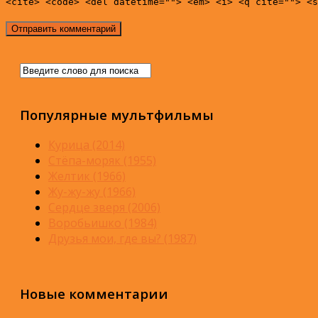
<cite> <code> <del datetime=""> <em> <i> <q cite=""> <s
Популярные мультфильмы
Курица (2014)
Стёпа-моряк (1955)
Желтик (1966)
Жу-жу-жу (1966)
Сердце зверя (2006)
Воробьишко (1984)
Друзья мои, где вы? (1987)
Новые комментарии