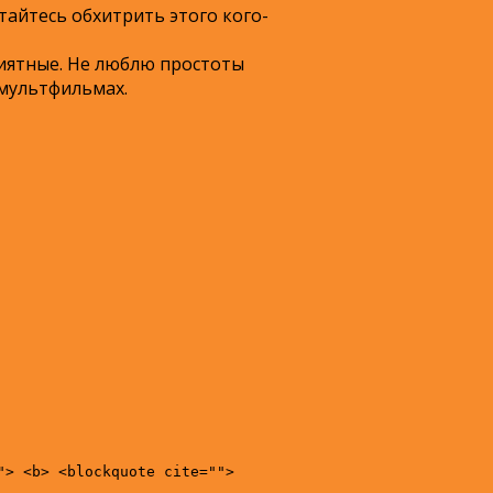
тайтесь обхитрить этого кого-
приятные. Не люблю простоты
 мультфильмах.
"> <b> <blockquote cite="">