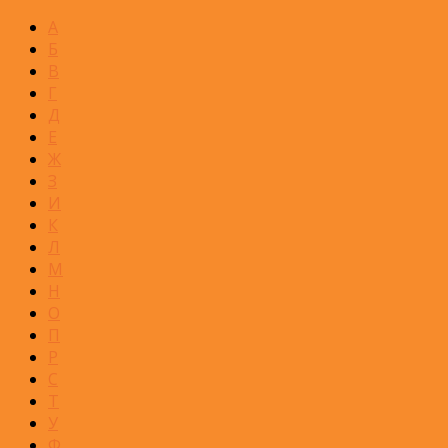
А
Б
В
Г
Д
Е
Ж
З
И
К
Л
М
Н
О
П
Р
С
Т
У
Ф