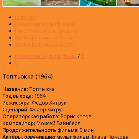
Главная
Советские мультфильмы
Российские мультфильмы
Мультфильмы 2015 года
Мультфильмы 2016 года
Советские мультфильмы
/
Т
0
Топтыжка (1964)
Название:
Топтыжка
Год выхода:
1964
Режиссура:
Фёдор Хитрук
Сценарий:
Фёдор Хитрук
Операторская работа:
Борис Котов
Композитор:
Моисей Вайнберг
Продолжительность фильма:
9 мин.
Актёры, озвучившие мультфильм:
Елена Понсова