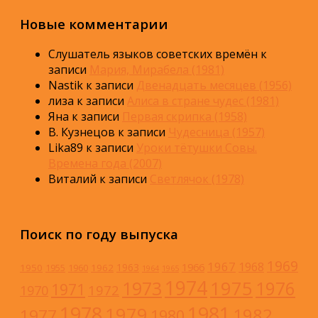
Новые комментарии
Слушатель языков советских времён
к
записи
Мария, Мирабела (1981)
Nastik
к записи
Двенадцать месяцев (1956)
лиза
к записи
Алиса в стране чудес (1981)
Яна
к записи
Первая скрипка (1958)
В. Кузнецов
к записи
Чудесница (1957)
Lika89
к записи
Уроки тётушки Совы.
Времена года (2007)
Виталий
к записи
Светлячок (1978)
Поиск по году выпуска
1969
1967
1968
1966
1963
1950
1962
1955
1960
1964
1965
1974
1973
1975
1976
1971
1972
1970
1978
1981
1979
1982
1977
1980