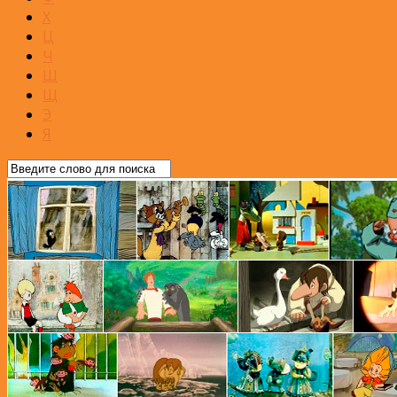
Х
Ц
Ч
Ш
Щ
Э
Я