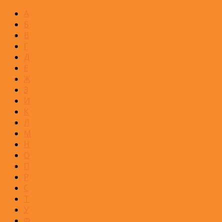
А
Б
В
Г
Д
Е
Ж
З
И
К
Л
М
Н
О
П
Р
С
Т
У
Ф