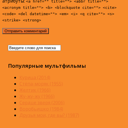
атрибуты:
<a href="" title=""> <abbr title="">
<acronym title=""> <b> <blockquote cite=""> <cite>
<code> <del datetime=""> <em> <i> <q cite=""> <s>
<strike> <strong>
Популярные мультфильмы
Курица (2014)
Стёпа-моряк (1955)
Желтик (1966)
Жу-жу-жу (1966)
Сердце зверя (2006)
Воробьишко (1984)
Друзья мои, где вы? (1987)