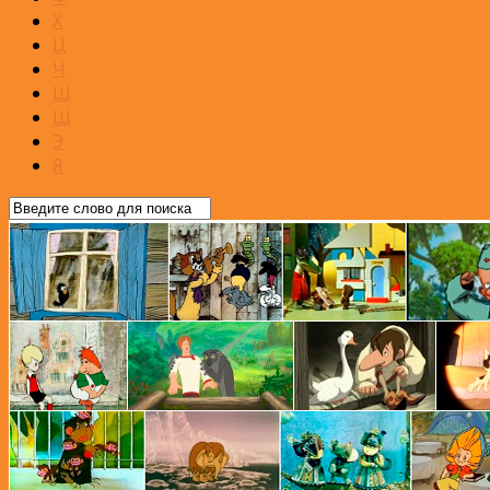
Х
Ц
Ч
Ш
Щ
Э
Я