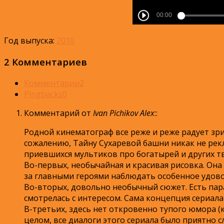
Год выпуска:
2010
2 Комментариев
Комментарии
2
Pingbacks
0
Комментарий от
Ivan Pichikov Alex
:
:
Родной кинематограф все реже и реже радует зри
сожалению, Тайну Сухаревой башни никак не рекла
приевшихся мультиков про богатырей и других тв
Во-первых, необычайная и красивая рисовка. Она
за главными героями наблюдать особенное удовол
Во-вторых, довольно необычный сюжет. Есть пар
смотрелась с интересом. Сама концепция сериал
В-третьих, здесь нет откровенно тупого юмора (к
целом, все диалоги этого сериала было приятно с