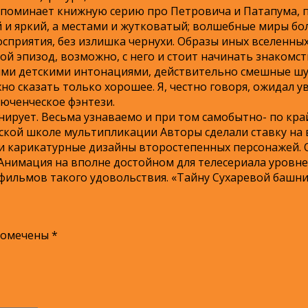
апоминает книжную серию про Петровича и Патапума, 
й и яркий, а местами и жутковатый; волшебные миры б
сприятия, без излишка чернухи. Образы иных вселенных
 эпизод, возможно, с него и стоит начинать знакомств
ыми детскими интонациями, действительно смешные шу
 сказать только хорошее. Я, честно говоря, ожидал у
люченческое фэнтези.
нирует. Весьма узнаваемо и при том самобытно- по кра
йской школе мультипликации Авторы сделали ставку на
 и карикатурные дизайны второстепенных персонажей. 
Анимация на вполне достойном для телесериала уровне
тфильмов такого удовольствия. «Тайну Сухаревой башни
помечены
*