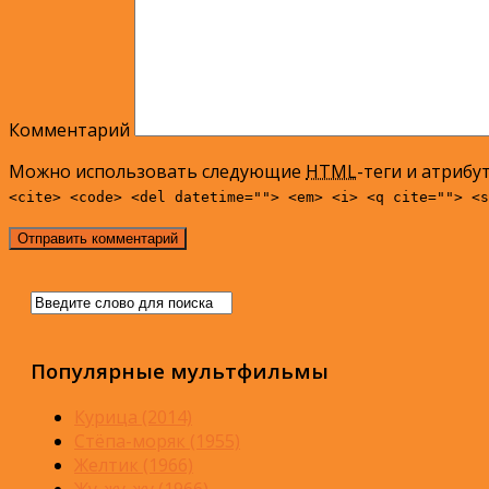
Комментарий
Можно использовать следующие
HTML
-теги и атрибу
<cite> <code> <del datetime=""> <em> <i> <q cite=""> <s
Популярные мультфильмы
Курица (2014)
Стёпа-моряк (1955)
Желтик (1966)
Жу-жу-жу (1966)