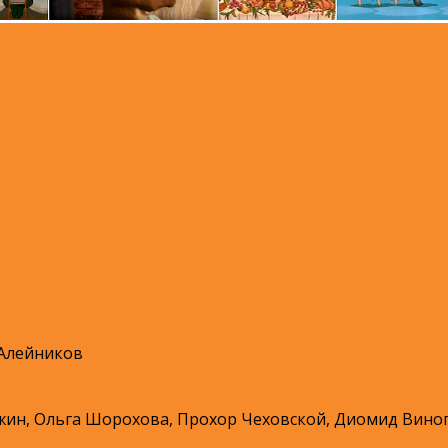
 Алейников
ин, Ольга Шорохова, Прохор Чеховской, Диомид Виног