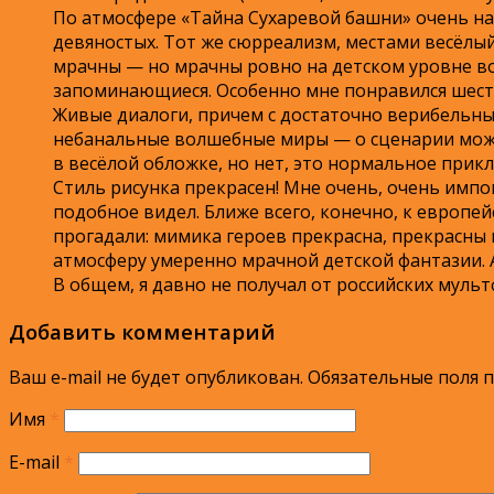
По атмосфере «Тайна Сухаревой башни» очень н
девяностых. Тот же сюрреализм, местами весёлы
мрачны — но мрачны ровно на детском уровне во
запоминающиеся. Особенно мне понравился шестой
Живые диалоги, причем с достаточно верибельн
небанальные волшебные миры — о сценарии можно
в весёлой обложке, но нет, это нормальное прик
Стиль рисунка прекрасен! Мне очень, очень импо
подобное видел. Ближе всего, конечно, к европе
прогадали: мимика героев прекрасна, прекрасны
атмосферу умеренно мрачной детской фантазии. 
В общем, я давно не получал от российских муль
Добавить комментарий
Ваш e-mail не будет опубликован.
Обязательные поля 
Имя
*
E-mail
*