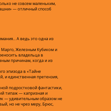
только не совсем маленьким,
 башни» — отличный способ
имания… А ведь это одна из
й Марго, Железным Кубиком и
реносить владельца в
ным причинам, когда и из
го эпизода в «Тайне
й, и единственная претензия,
нной подростковой фантастики,
ий типаж — капризная и
бик — удивительным образом не
ый, но не чрез меру, Брюс,