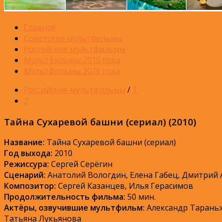
Главная
Советские мультфильмы
Российские мультфильмы
Мультфильмы 2015 года
Мультфильмы 2016 года
Российские мультфильмы
/
Т
2
Тайна Сухаревой башни (сериал) (2010)
Название:
Тайна Сухаревой башни (сериал)
Год выхода:
2010
Режиссура:
Сергей Серёгин
Сценарий:
Анатолий Вологдин, Елена Габец, Дмитрий
Композитор:
Сергей Казанцев, Илья Герасимов
Продолжительность фильма:
50 мин.
Актёры, озвучившие мультфильм:
Александр Тараньж
Татьяна Лукьянова