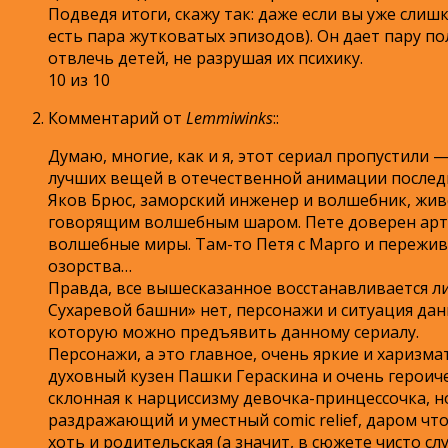
Подведя итоги, скажу так: даже если вы уже слиш
есть пара жутковатых эпизодов). Он дает пару по
отвлечь детей, не разрушая их психику.
10 из 10
Комментарий от
Lemmiwinks
:
:
Думаю, многие, как и я, этот сериал пропустили
лучших вещей в отечественной анимации последн
Яков Брюс, заморский инженер и волшебник, жив
говорящим волшебным шаром. Пете доверен арте
волшебные миры. Там-то Петя с Марго и пережив
озорства…
Правда, все вышесказанное восстанавливается л
Сухаревой башни» нет, персонажи и ситуация даны
которую можно предъявить данному сериалу.
Персонажи, а это главное, очень яркие и хариз
духовный кузен Пашки Гераскина и очень героич
склонная к нарциссизму девочка-принцессочка, 
раздражающий и уместный comic relief, даром что
хоть и родительская (а значит, в сюжете чисто сл