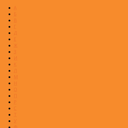
А
Б
В
Г
Д
Е
Ж
З
И
К
Л
М
Н
О
П
Р
С
Т
У
Ф