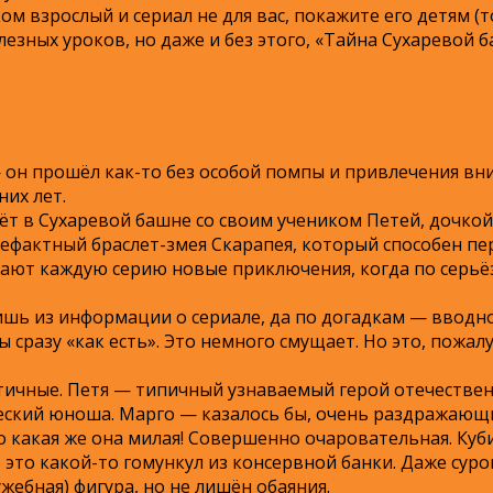
ком взрослый и сериал не для вас, покажите его детям (
лезных уроков, но даже и без этого, «Тайна Сухаревой
 — он прошёл как-то без особой помпы и привлечения вн
их лет.
ёт в Сухаревой башне со своим учеником Петей, дочко
фактный браслет-змея Скарапея, который способен пе
ают каждую серию новые приключения, когда по серьёз
ишь из информации о сериале, да по догадкам — вводно
 сразу «как есть». Это немного смущает. Но это, пожалу
матичные. Петя — типичный узнаваемый герой отечестве
еский юноша. Марго — казалось бы, очень раздражающ
но какая же она милая! Совершенно очаровательная. Ку
 это какой-то гомункул из консервной банки. Даже суров
ужебная) фигура, но не лишён обаяния.