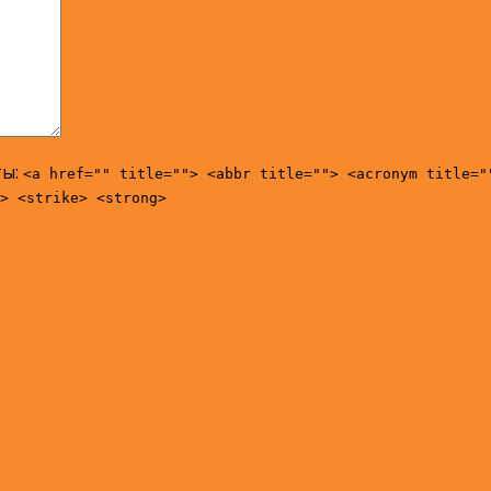
ты:
<a href="" title=""> <abbr title=""> <acronym title="
> <strike> <strong>