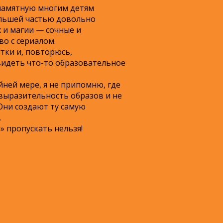
памятную многим детям
ольшей частью довольно
 и магии — сочные и
о с сериалом.
тки и, повторюсь,
видеть что-то образовательное
йней мере, я не припомню, где
 выразительность образов и не
Они создают ту самую
.
» пропускать нельзя!