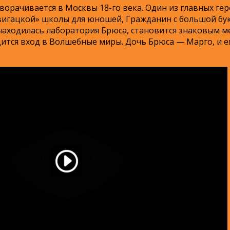
орачивается в Москвы 18-го века. Один из главных гер
вигацкой» школы для юношей, Гражданин с большой бу
 находилась лаборатория Брюса, становится знаковым ме
дится вход в Волшебные миры. Дочь Брюса — Марго, и е