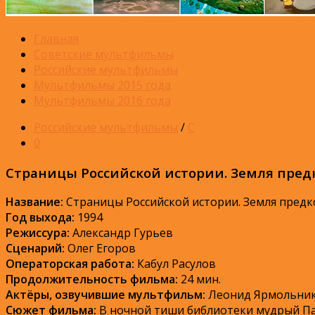
Главная
Советские мультфильмы
Российские мультфильмы
Мультфильмы 2015 года
Мультфильмы 2016 года
Российские мультфильмы
/
С
0
Страницы Российской истории. Земля предк
Название:
Страницы Российской истории. Земля предк
Год выхода:
1994
Режиссура:
Александр Гурьев
Сценарий:
Олег Егоров
Операторская работа:
Кабул Расулов
Продолжительность фильма:
24 мин.
Актёры, озвучившие мультфильм:
Леонид Ярмольник,
Сюжет фильма:
В ночной тиши библиотеки мудрый Пау