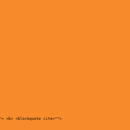
"> <b> <blockquote cite="">