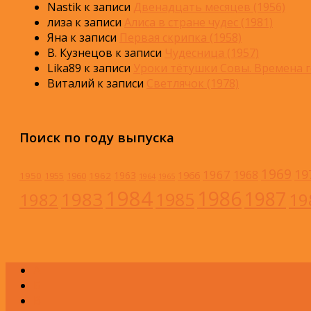
Nastik
к записи
Двенадцать месяцев (1956)
лиза
к записи
Алиса в стране чудес (1981)
Яна
к записи
Первая скрипка (1958)
В. Кузнецов
к записи
Чудесница (1957)
Lika89
к записи
Уроки тётушки Совы. Времена г
Виталий
к записи
Светлячок (1978)
Поиск по году выпуска
1969
19
1967
1968
1966
1963
1950
1962
1955
1960
1964
1965
1984
1986
1983
1987
1985
1982
19
А
Б
В