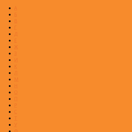
А
Б
В
Г
Д
Е
Ж
З
И
К
Л
М
Н
О
П
Р
С
Т
У
Ф