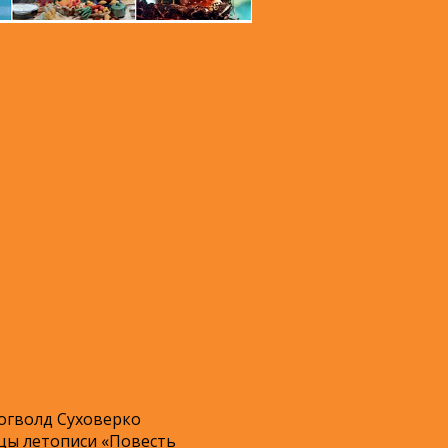
огволд Суховерко
цы летописи «Повесть