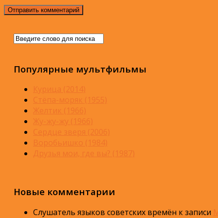
Популярные мультфильмы
Курица (2014)
Стёпа-моряк (1955)
Желтик (1966)
Жу-жу-жу (1966)
Сердце зверя (2006)
Воробьишко (1984)
Друзья мои, где вы? (1987)
Новые комментарии
Слушатель языков советских времён
к записи
М