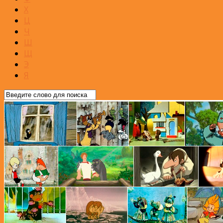
Х
Ц
Ч
Ш
Щ
Э
Я