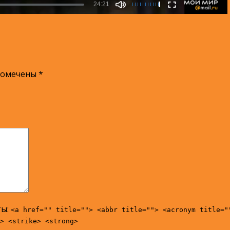
помечены
*
ты:
<a href="" title=""> <abbr title=""> <acronym title="
> <strike> <strong>