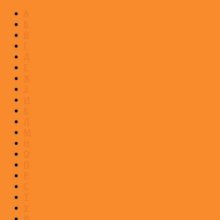
А
Б
В
Г
Д
Е
Ж
З
И
К
Л
М
Н
О
П
Р
С
Т
У
Ф