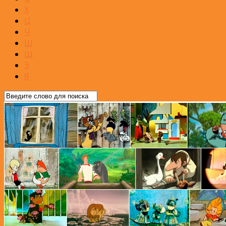
Х
Ц
Ч
Ш
Щ
Э
Я