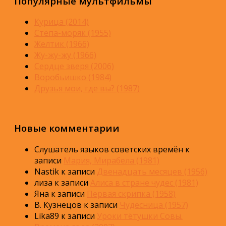
Популярные мультфильмы
Курица (2014)
Стёпа-моряк (1955)
Желтик (1966)
Жу-жу-жу (1966)
Сердце зверя (2006)
Воробьишко (1984)
Друзья мои, где вы? (1987)
Новые комментарии
Слушатель языков советских времён
к
записи
Мария, Мирабела (1981)
Nastik
к записи
Двенадцать месяцев (1956)
лиза
к записи
Алиса в стране чудес (1981)
Яна
к записи
Первая скрипка (1958)
В. Кузнецов
к записи
Чудесница (1957)
Lika89
к записи
Уроки тётушки Совы.