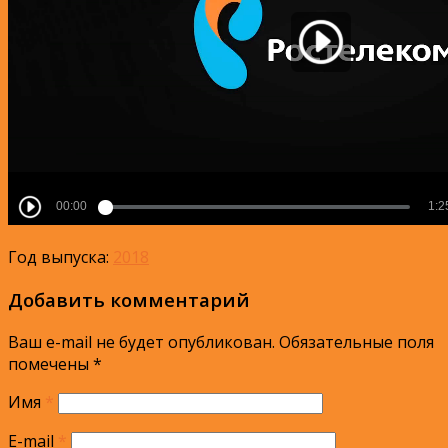
Год выпуска:
2018
Добавить комментарий
Ваш e-mail не будет опубликован.
Обязательные поля
помечены
*
Имя
*
E-mail
*