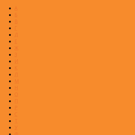
А
Б
В
Г
Д
Е
Ж
З
И
К
Л
М
Н
О
П
Р
С
Т
У
Ф