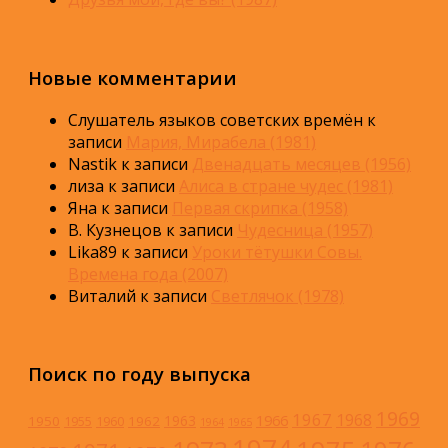
Новые комментарии
Слушатель языков советских времён
к
записи
Мария, Мирабела (1981)
Nastik
к записи
Двенадцать месяцев (1956)
лиза
к записи
Алиса в стране чудес (1981)
Яна
к записи
Первая скрипка (1958)
В. Кузнецов
к записи
Чудесница (1957)
Lika89
к записи
Уроки тётушки Совы.
Времена года (2007)
Виталий
к записи
Светлячок (1978)
Поиск по году выпуска
1969
1967
1968
1966
1963
1950
1962
1955
1960
1964
1965