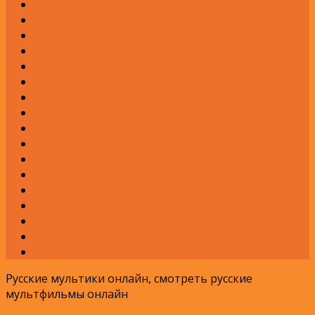
Л
М
Н
О
П
Р
С
Т
У
Ф
Х
Ц
Ч
Ш
Щ
Э
Я
Русские мультики онлайн, смотреть русские
мультфильмы онлайн