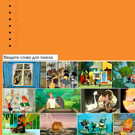
Х
Ц
Ч
Ш
Щ
Э
Я