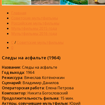
Главная
Советские мультфильмы
Российские мультфильмы
Мультфильмы 2015 года
Мультфильмы 2016 года
С
/
Советские мультфильмы
0
Следы на асфальте (1964)
Название:
Следы на асфальте
Год выхода:
1964
Режиссура:
Вячеслав Котёночкин
Сценарий:
Владимир Данилов
Операторская работа:
Елена Петрова
Композитор:
Никита Богословский
Продолжительность фильма:
15 мин.
Актёры, озвучившие мультфильм:
Юрий