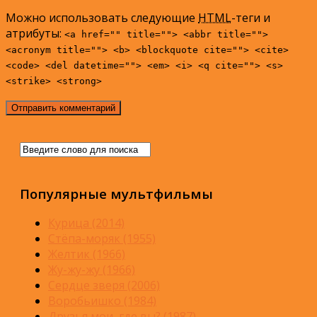
Можно использовать следующие
HTML
-теги и
атрибуты:
<a href="" title=""> <abbr title="">
<acronym title=""> <b> <blockquote cite=""> <cite>
<code> <del datetime=""> <em> <i> <q cite=""> <s>
<strike> <strong>
Популярные мультфильмы
Курица (2014)
Стёпа-моряк (1955)
Желтик (1966)
Жу-жу-жу (1966)
Сердце зверя (2006)
Воробьишко (1984)
Друзья мои, где вы? (1987)