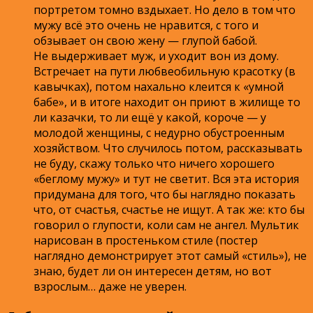
портретом томно вздыхает. Но дело в том что
мужу всё это очень не нравится, с того и
обзывает он свою жену — глупой бабой.
Не выдерживает муж, и уходит вон из дому.
Встречает на пути любвеобильную красотку (в
кавычках), потом нахально клеится к «умной
бабе», и в итоге находит он приют в жилище то
ли казачки, то ли ещё у какой, короче — у
молодой женщины, с недурно обустроенным
хозяйством. Что случилось потом, рассказывать
не буду, скажу только что ничего хорошего
«беглому мужу» и тут не светит. Вся эта история
придумана для того, что бы наглядно показать
что, от счастья, счастье не ищут. А так же: кто бы
говорил о глупости, коли сам не ангел. Мультик
нарисован в простеньком стиле (постер
наглядно демонстрирует этот самый «стиль»), не
знаю, будет ли он интересен детям, но вот
взрослым… даже не уверен.