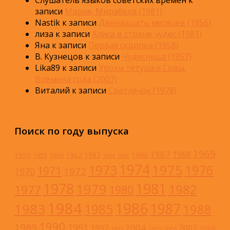
Слушатель языков советских времён
к
записи
Мария, Мирабела (1981)
Nastik
к записи
Двенадцать месяцев (1956)
лиза
к записи
Алиса в стране чудес (1981)
Яна
к записи
Первая скрипка (1958)
В. Кузнецов
к записи
Чудесница (1957)
Lika89
к записи
Уроки тётушки Совы.
Времена года (2007)
Виталий
к записи
Светлячок (1978)
Поиск по году выпуска
1969
1967
1968
1966
1963
1950
1962
1955
1960
1964
1965
1974
1973
1975
1976
1971
1972
1970
1978
1981
1979
1982
1977
1980
1984
1986
1983
1987
1985
1988
1990
1989
1991
2004
1992
2007
2009
2005
1993
2006