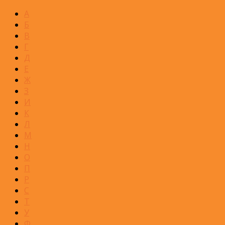
А
Б
В
Г
Д
Е
Ж
З
И
К
Л
М
Н
О
П
Р
С
Т
У
Ф