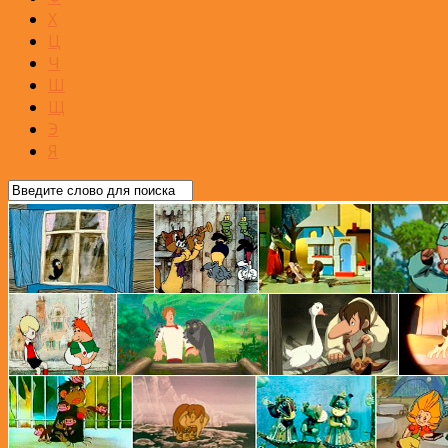
Х
Ц
Ч
Ш
Щ
Э
Я