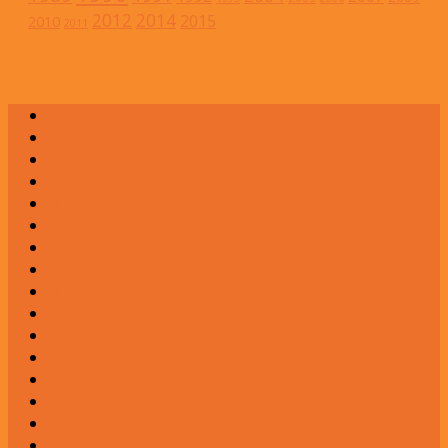
2012
2014
2015
2010
2011
А
Б
В
Г
Д
Е
Ж
З
И
К
Л
М
Н
О
П
Р