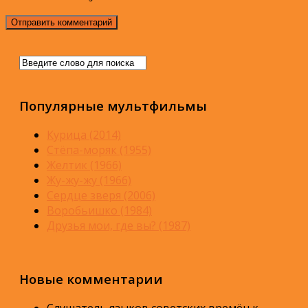
Популярные мультфильмы
Курица (2014)
Стёпа-моряк (1955)
Желтик (1966)
Жу-жу-жу (1966)
Сердце зверя (2006)
Воробьишко (1984)
Друзья мои, где вы? (1987)
Новые комментарии