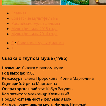
Главная
Советские мультфильмы
Российские мультфильмы
Мультфильмы 2015 года
Мультфильмы 2016 года
С
/
Советские мультфильмы
1
Сказка о глупом муже (1986)
Название:
Сказка о глупом муже
Год выхода:
1986
Режиссура:
Елена Пророкова, Ирина Марголина
Сценарий:
Ирина Марголина
Операторская работа:
Кабул Расулов
Композитор:
Александр Клевицкий
Продолжительность фильма:
8 мин.
Актёры, озвучившие мультфильм:
Николай