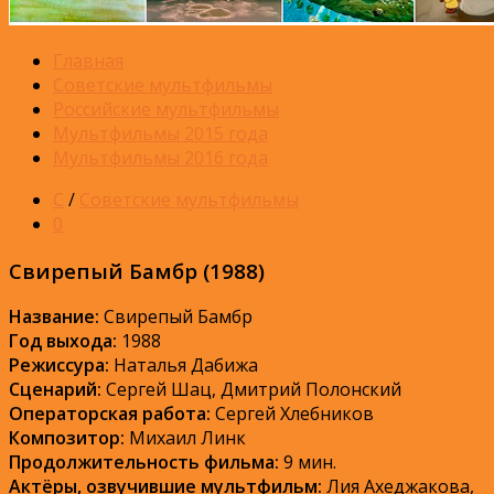
Главная
Советские мультфильмы
Российские мультфильмы
Мультфильмы 2015 года
Мультфильмы 2016 года
С
/
Советские мультфильмы
0
Свирепый Бамбр (1988)
Название:
Свирепый Бамбр
Год выхода:
1988
Режиссура:
Наталья Дабижа
Сценарий:
Сергей Шац, Дмитрий Полонский
Операторская работа:
Сергей Хлебников
Композитор:
Михаил Линк
Продолжительность фильма:
9 мин.
Актёры, озвучившие мультфильм:
Лия Ахеджакова,