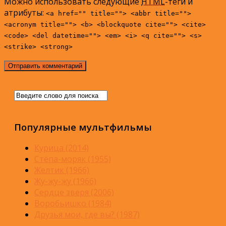
Можно использовать следующие
HTML
-теги и
атрибуты:
<a href="" title=""> <abbr title="">
<acronym title=""> <b> <blockquote cite=""> <cite>
<code> <del datetime=""> <em> <i> <q cite=""> <s>
<strike> <strong>
Популярные мультфильмы
Курица (2014)
Стёпа-моряк (1955)
Желтик (1966)
Жу-жу-жу (1966)
Сердце зверя (2006)
Воробьишко (1984)
Друзья мои, где вы? (1987)