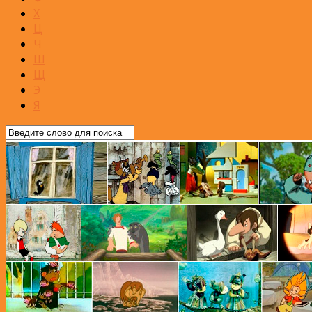
Х
Ц
Ч
Ш
Щ
Э
Я