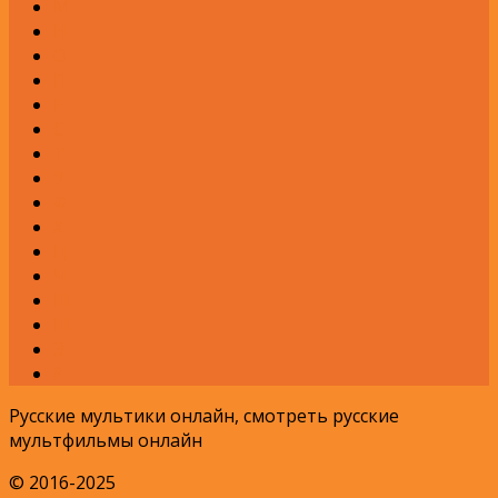
М
Н
О
П
Р
С
Т
У
Ф
Х
Ц
Ч
Ш
Щ
Э
Я
Русские мультики онлайн, смотреть русские
мультфильмы онлайн
© 2016-2025