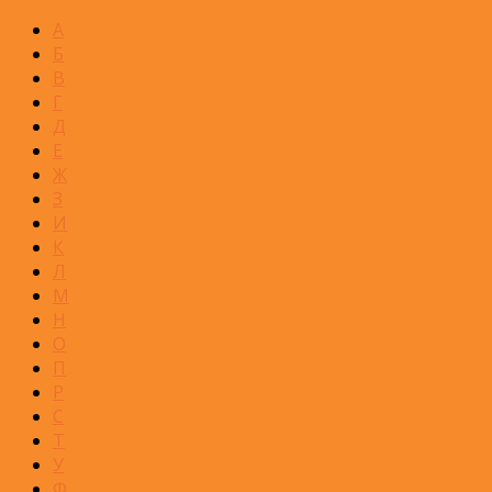
А
Б
В
Г
Д
Е
Ж
З
И
К
Л
М
Н
О
П
Р
С
Т
У
Ф