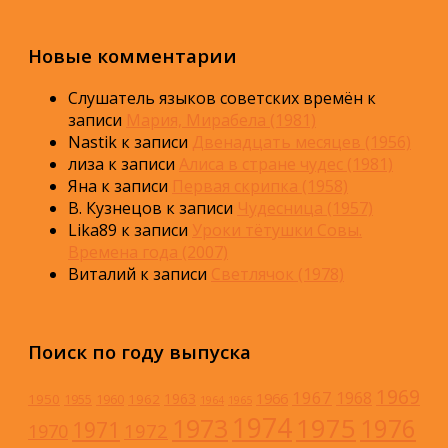
Новые комментарии
Слушатель языков советских времён
к
записи
Мария, Мирабела (1981)
Nastik
к записи
Двенадцать месяцев (1956)
лиза
к записи
Алиса в стране чудес (1981)
Яна
к записи
Первая скрипка (1958)
В. Кузнецов
к записи
Чудесница (1957)
Lika89
к записи
Уроки тётушки Совы.
Времена года (2007)
Виталий
к записи
Светлячок (1978)
Поиск по году выпуска
1969
1967
1968
1966
1963
1950
1962
1955
1960
1964
1965
1974
1973
1975
1976
1971
1972
1970