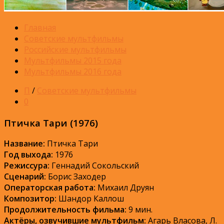
Главная
Советские мультфильмы
Российские мультфильмы
Мультфильмы 2015 года
Мультфильмы 2016 года
П
/
Советские мультфильмы
0
Птичка Тари (1976)
Название:
Птичка Тари
Год выхода:
1976
Режиссура:
Геннадий Сокольский
Сценарий:
Борис Заходер
Операторская работа:
Михаил Друян
Композитор:
Шандор Каллош
Продолжительность фильма:
9 мин.
Актёры, озвучившие мультфильм:
Агарь Власова, Л.