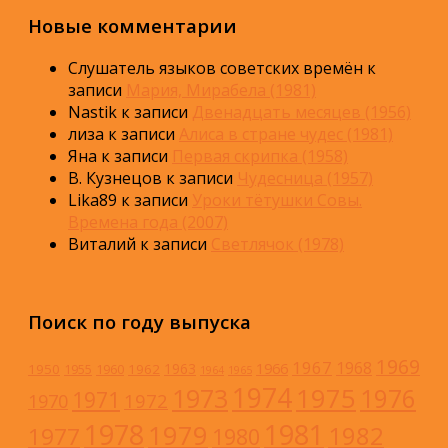
Новые комментарии
Слушатель языков советских времён
к
записи
Мария, Мирабела (1981)
Nastik
к записи
Двенадцать месяцев (1956)
лиза
к записи
Алиса в стране чудес (1981)
Яна
к записи
Первая скрипка (1958)
В. Кузнецов
к записи
Чудесница (1957)
Lika89
к записи
Уроки тётушки Совы.
Времена года (2007)
Виталий
к записи
Светлячок (1978)
Поиск по году выпуска
1969
1967
1968
1966
1963
1950
1962
1955
1960
1964
1965
1974
1973
1975
1976
1971
1972
1970
1978
1981
1979
1982
1977
1980