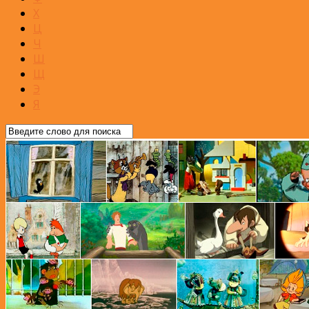
Х
Ц
Ч
Ш
Щ
Э
Я