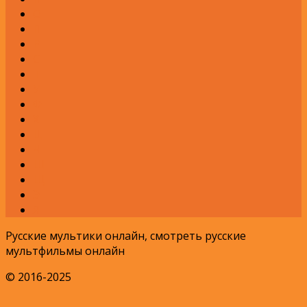
О
П
Р
С
Т
У
Ф
Х
Ц
Ч
Ш
Щ
Э
Я
Русские мультики онлайн, смотреть русские
мультфильмы онлайн
© 2016-2025