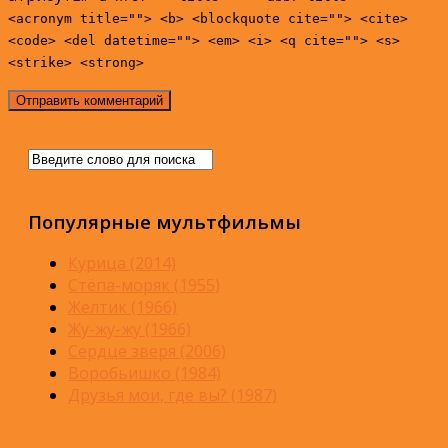
<acronym title=""> <b> <blockquote cite=""> <cite>
<code> <del datetime=""> <em> <i> <q cite=""> <s>
<strike> <strong>
Популярные мультфильмы
Курица (2014)
Стёпа-моряк (1955)
Желтик (1966)
Жу-жу-жу (1966)
Сердце зверя (2006)
Воробьишко (1984)
Друзья мои, где вы? (1987)