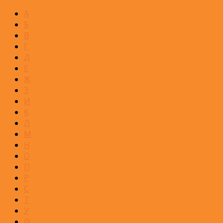
А
Б
В
Г
Д
Е
Ж
З
И
К
Л
М
Н
О
П
Р
С
Т
У
Ф