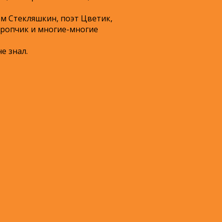
м Стекляшкин, поэт Цветик,
иропчик и многие-многие
е знал.