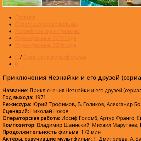
Главная
Советские мультфильмы
Российские мультфильмы
Мультфильмы 2015 года
Мультфильмы 2016 года
П
/
Советские мультфильмы
0
Приключения Незнайки и его друзей (сериа
Название:
Приключения Незнайки и его друзей (сериал
Год выхода:
1971
Режиссура:
Юрий Трофимов, В. Голиков, Александр Б
Сценарий:
Николай Носов
Операторская работа:
Иосиф Голомб, Артур Франго, Е
Композитор:
Владимир Шаинский, Михаил Марутаев, 
Продолжительность фильма:
172 мин.
Актёры, озвучившие мультфильм:
Т. Дмитриева, А. Ба