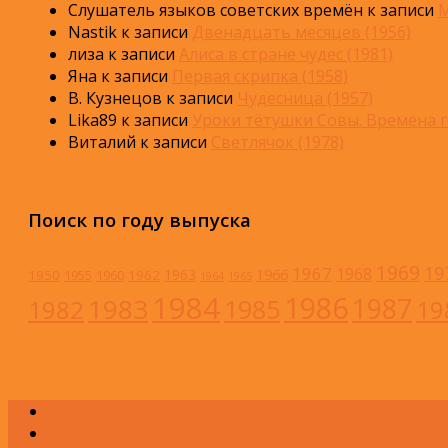
Слушатель языков советских времён
к записи
М
Nastik
к записи
Двенадцать месяцев (1956)
лиза
к записи
Алиса в стране чудес (1981)
Яна
к записи
Первая скрипка (1958)
В. Кузнецов
к записи
Чудесница (1957)
Lika89
к записи
Уроки тётушки Совы. Времена г
Виталий
к записи
Светлячок (1978)
Поиск по году выпуска
1969
19
1967
1968
1966
1963
1950
1962
1955
1960
1964
1965
1984
1986
1983
1987
1985
1982
19
А
Б