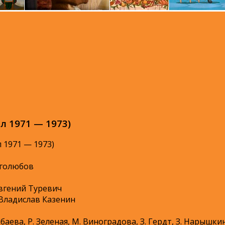
л 1971 — 1973)
 1971 — 1973)
оголюбов
вгений Туревич
Владислав Казенин
баева, Р. Зеленая, М. Виноградова, З. Гердт, З. Нарышки