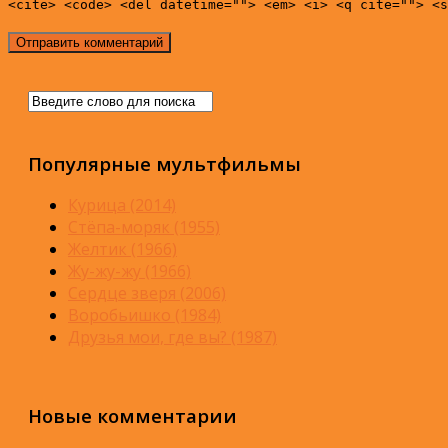
<cite> <code> <del datetime=""> <em> <i> <q cite=""> <s
Популярные мультфильмы
Курица (2014)
Стёпа-моряк (1955)
Желтик (1966)
Жу-жу-жу (1966)
Сердце зверя (2006)
Воробьишко (1984)
Друзья мои, где вы? (1987)
Новые комментарии