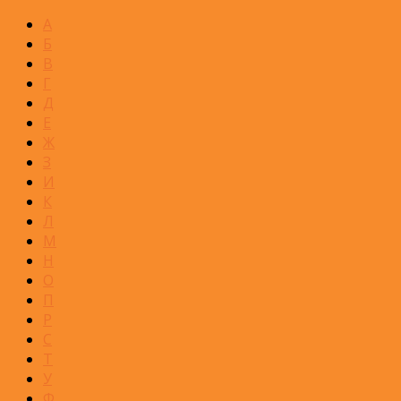
А
Б
В
Г
Д
Е
Ж
З
И
К
Л
М
Н
О
П
Р
С
Т
У
Ф