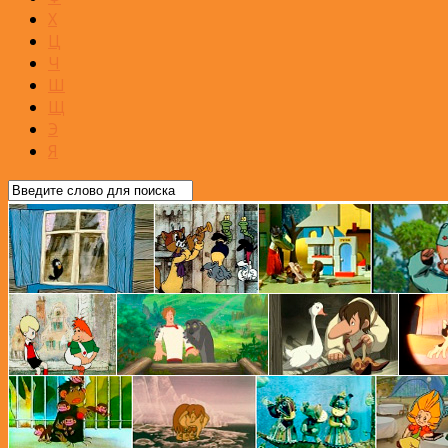
Х
Ц
Ч
Ш
Щ
Э
Я