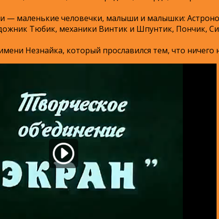
 — маленькие человечки, малыши и малышки: Астроно
удожник Тюбик, механики Винтик и Шпунтик, Пончик, С
ени Незнайка, который прославился тем, что ничего н