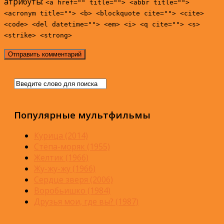
атрибуты:
<a href="" title=""> <abbr title="">
<acronym title=""> <b> <blockquote cite=""> <cite>
<code> <del datetime=""> <em> <i> <q cite=""> <s>
<strike> <strong>
Популярные мультфильмы
Курица (2014)
Стёпа-моряк (1955)
Желтик (1966)
Жу-жу-жу (1966)
Сердце зверя (2006)
Воробьишко (1984)
Друзья мои, где вы? (1987)