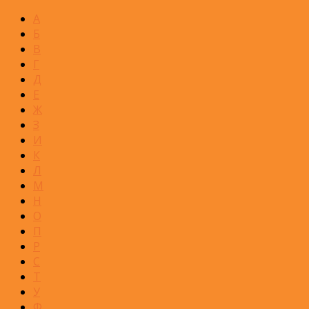
А
Б
В
Г
Д
Е
Ж
З
И
К
Л
М
Н
О
П
Р
С
Т
У
Ф