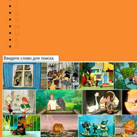
Х
Ц
Ч
Ш
Щ
Э
Я