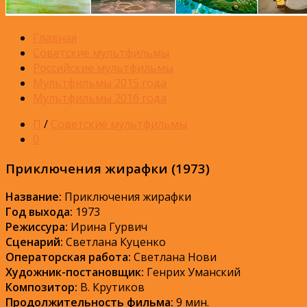
Главная
Советские мультфильмы
Российские мультфильмы
Мультфильмы 2015 года
Мультфильмы 2016 года
П
/
Советские мультфильмы
0
Приключения жирафки (1973)
Название:
Приключения жирафки
Год выхода:
1973
Режиссура:
Ирина Гурвич
Сценарий:
Светлана Куценко
Операторская работа:
Светлана Нови
Художник-постановщик:
Генрих Уманский
Композитор:
В. Крутиков
Продолжительность фильма:
9 мин.