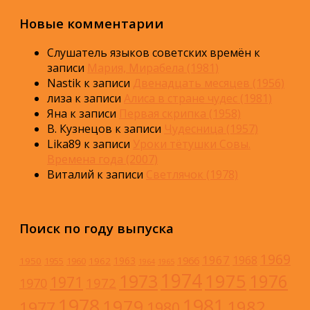
Новые комментарии
Слушатель языков советских времён
к
записи
Мария, Мирабела (1981)
Nastik
к записи
Двенадцать месяцев (1956)
лиза
к записи
Алиса в стране чудес (1981)
Яна
к записи
Первая скрипка (1958)
В. Кузнецов
к записи
Чудесница (1957)
Lika89
к записи
Уроки тётушки Совы.
Времена года (2007)
Виталий
к записи
Светлячок (1978)
Поиск по году выпуска
1969
1967
1968
1966
1963
1950
1962
1955
1960
1964
1965
1974
1973
1975
1976
1971
1972
1970
1978
1981
1979
1982
1977
1980