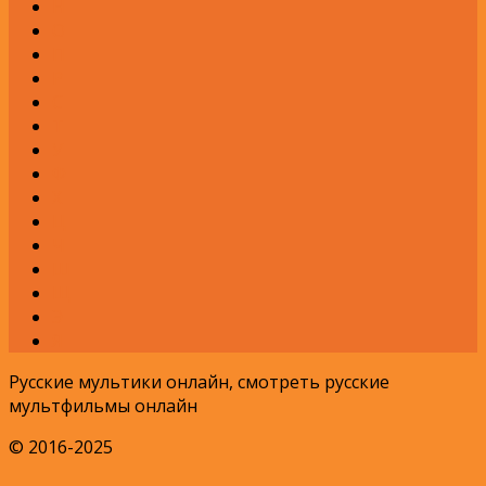
Н
О
П
Р
С
Т
У
Ф
Х
Ц
Ч
Ш
Щ
Э
Я
Русские мультики онлайн, смотреть русские
мультфильмы онлайн
© 2016-2025