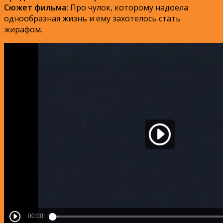
Сюжет фильма:
Про чулок, которому надоела
однообразная жизнь и ему захотелось стать
жирафом.