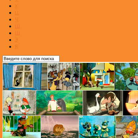
Х
Ц
Ч
Ш
Щ
Э
Я