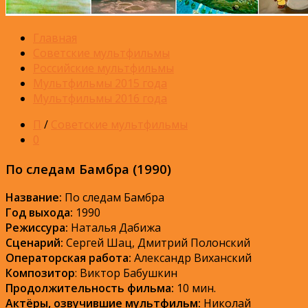
Главная
Советские мультфильмы
Российские мультфильмы
Мультфильмы 2015 года
Мультфильмы 2016 года
П
/
Советские мультфильмы
0
По следам Бамбра (1990)
Название:
По следам Бамбра
Год выхода:
1990
Режиссура:
Наталья Дабижа
Сценарий:
Сергей Шац, Дмитрий Полонский
Операторская работа:
Александр Виханский
Композитор
: Виктор Бабушкин
Продолжительность фильма:
10 мин.
Актёры, озвучившие мультфильм:
Николай