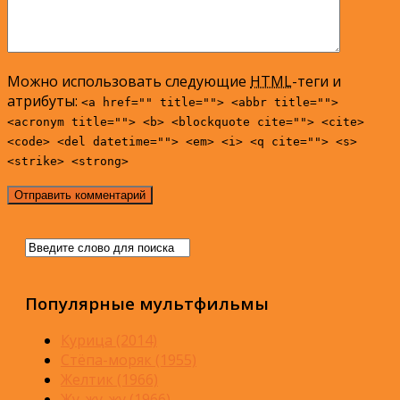
Можно использовать следующие
HTML
-теги и
атрибуты:
<a href="" title=""> <abbr title="">
<acronym title=""> <b> <blockquote cite=""> <cite>
<code> <del datetime=""> <em> <i> <q cite=""> <s>
<strike> <strong>
Популярные мультфильмы
Курица (2014)
Стёпа-моряк (1955)
Желтик (1966)
Жу-жу-жу (1966)