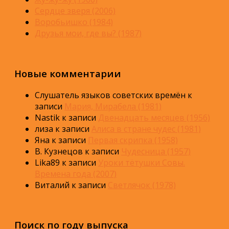
Сердце зверя (2006)
Воробьишко (1984)
Друзья мои, где вы? (1987)
Новые комментарии
Слушатель языков советских времён
к
записи
Мария, Мирабела (1981)
Nastik
к записи
Двенадцать месяцев (1956)
лиза
к записи
Алиса в стране чудес (1981)
Яна
к записи
Первая скрипка (1958)
В. Кузнецов
к записи
Чудесница (1957)
Lika89
к записи
Уроки тётушки Совы.
Времена года (2007)
Виталий
к записи
Светлячок (1978)
Поиск по году выпуска