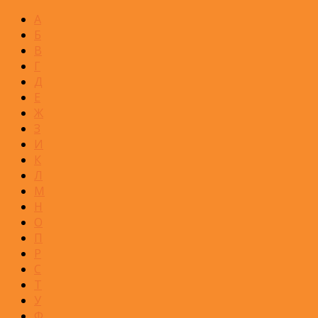
А
Б
В
Г
Д
Е
Ж
З
И
К
Л
М
Н
О
П
Р
С
Т
У
Ф