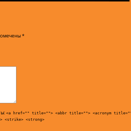
помечены
*
ты:
<a href="" title=""> <abbr title=""> <acronym title="
> <strike> <strong>