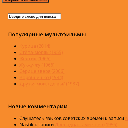
Популярные мультфильмы
Курица (2014)
Стёпа-моряк (1955)
Желтик (1966)
Жу-жу-жу (1966)
Сердце зверя (2006)
Воробьишко (1984)
Друзья мои, где вы? (1987)
Новые комментарии
Слушатель языков советских времён
к записи
М
Nastik
к записи
Двенадцать месяцев (1956)