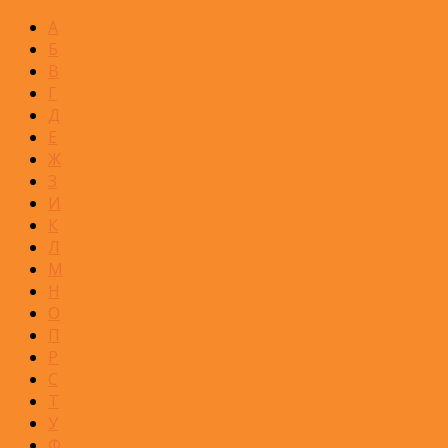
А
Б
В
Г
Д
Е
Ж
З
И
К
Л
М
Н
О
П
Р
С
Т
У
Ф