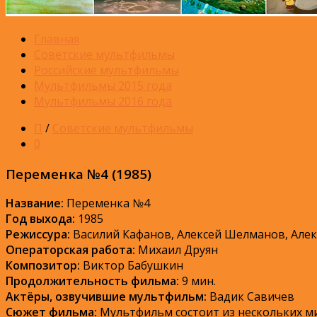
Главная
Советские мультфильмы
Российские мультфильмы
Мультфильмы 2015 года
Мультфильмы 2016 года
П
/
Советские мультфильмы
0
Переменка №4 (1985)
Название:
Переменка №4
Год выхода:
1985
Режиссура:
Василий Кафанов, Алексей Шелманов, Алек
Операторская работа:
Михаил Друян
Композитор:
Виктор Бабушкин
Продолжительность фильма:
9 мин.
Актёры, озвучившие мультфильм:
Вадик Савичев
Сюжет фильма:
Мультфильм состоит из нескольких ми