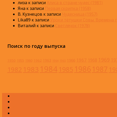
лиза
к записи
Алиса в стране чудес (1981)
Яна
к записи
Первая скрипка (1958)
В. Кузнецов
к записи
Чудесница (1957)
Lika89
к записи
Уроки тётушки Совы. Времена г
Виталий
к записи
Светлячок (1978)
Поиск по году выпуска
1969
19
1967
1968
1966
1963
1950
1962
1955
1960
1964
1965
1984
1986
1983
1987
1985
1982
19
А
Б
В
Г