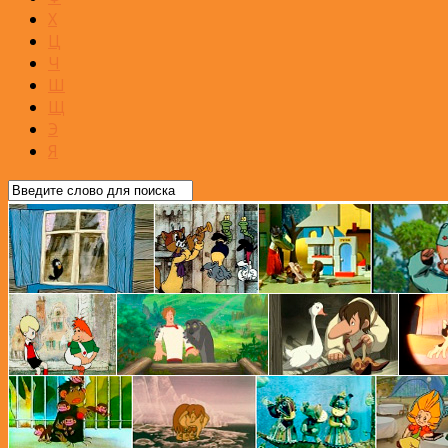
Х
Ц
Ч
Ш
Щ
Э
Я