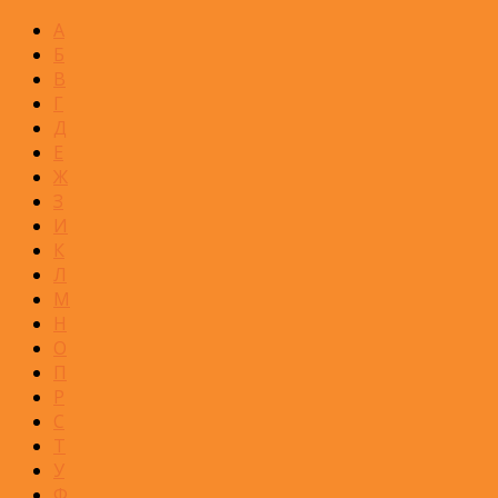
А
Б
В
Г
Д
Е
Ж
З
И
К
Л
М
Н
О
П
Р
С
Т
У
Ф