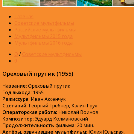
Главная
Советские мультфильмы
Российские мультфильмы
Мультфильмы 2015 года
Мультфильмы 2016 года
О
/
Советские мультфильмы
0
Ореховый прутик (1955)
Название:
Ореховый прутик
Год выхода:
1955
Режиссура:
Иван Аксенчук
Сценарий:
Георгий Гребнер, Кэлин Груя
Операторская работа:
Николай Воинов
Композитор:
Эдуард Колмановский
Продолжительность фильма:
20 мин.
Актёры, озвучившие мультфильм:
Юлия Юльская,