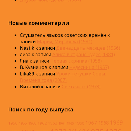
Новые комментарии
Слушатель языков советских времён
к
записи
Мария, Мирабела (1981)
Nastik
к записи
Двенадцать месяцев (1956)
лиза
к записи
Алиса в стране чудес (1981)
Яна
к записи
Первая скрипка (1958)
В. Кузнецов
к записи
Чудесница (1957)
Lika89
к записи
Уроки тётушки Совы.
Времена года (2007)
Виталий
к записи
Светлячок (1978)
Поиск по году выпуска
1969
1967
1968
1966
1963
1950
1962
1955
1960
1964
1965