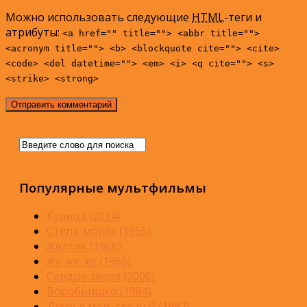
Можно использовать следующие
HTML
-теги и
атрибуты:
<a href="" title=""> <abbr title="">
<acronym title=""> <b> <blockquote cite=""> <cite>
<code> <del datetime=""> <em> <i> <q cite=""> <s>
<strike> <strong>
Популярные мультфильмы
Курица (2014)
Стёпа-моряк (1955)
Желтик (1966)
Жу-жу-жу (1966)
Сердце зверя (2006)
Воробьишко (1984)
Друзья мои, где вы? (1987)