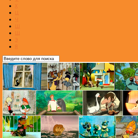
Х
Ц
Ч
Ш
Щ
Э
Я