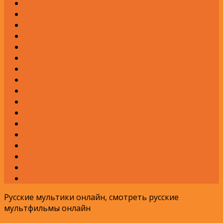
Л
М
Н
О
П
Р
С
Т
У
Ф
Х
Ц
Ч
Ш
Щ
Э
Я
Русские мультики онлайн, смотреть русские
мультфильмы онлайн