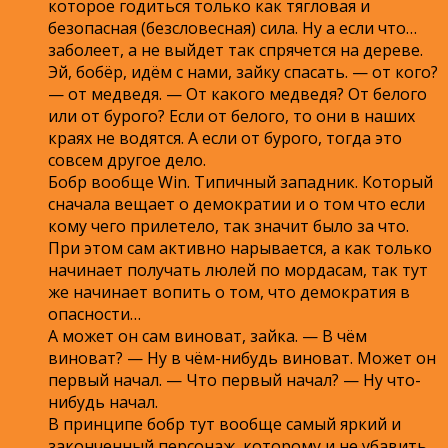
которое годиться только как тягловая и
безопасная (безсловесная) сила. Ну а если что…
заболеет, а не выйдет так спрячется на дереве.
Эй, бобёр, идём с нами, зайку спасать. — от кого?
— от медведя. — От какого медведя? От белого
или от бурого? Если от белого, то они в наших
краях не водятся. А если от бурого, тогда это
совсем другое дело.
Бобр вообще Win. Типичный западник. Который
сначала вещает о демократии и о том что если
кому чего прилетело, так значит было за что.
При этом сам активно нарывается, а как только
начинает получать люлей по мордасам, так тут
же начинает вопить о том, что демократия в
опасности…
А может он сам виноват, зайка. — В чём
виноват? — Ну в чём-нибудь виноват. Может он
первый начал. — Что первый начал? — Ну что-
нибудь начал.
В принципе бобр тут вообще самый яркий и
законченный персонаж, которому и не убавить