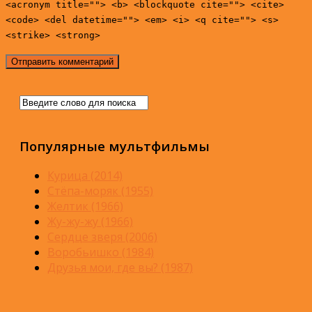
<acronym title=""> <b> <blockquote cite=""> <cite>
<code> <del datetime=""> <em> <i> <q cite=""> <s>
<strike> <strong>
Популярные мультфильмы
Курица (2014)
Стёпа-моряк (1955)
Желтик (1966)
Жу-жу-жу (1966)
Сердце зверя (2006)
Воробьишко (1984)
Друзья мои, где вы? (1987)