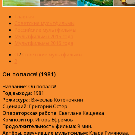
Главная
Советские мультфильмы
Российские мультфильмы
Мультфильмы 2015 года
Мультфильмы 2016 года
О
/
Советские мультфильмы
2
Он попался! (1981)
Название:
Он попался!
Год выхода:
1981
Режиссура:
Вячеслав Котёночкин
Сценарий:
Григорий Остер
Операторская работа:
Светлана Кащеева
Композитор:
Игорь Ефремов
Продолжительность фильма:
9 мин.
Актёры, озвучившие мультфильм:
Клара Румянова,