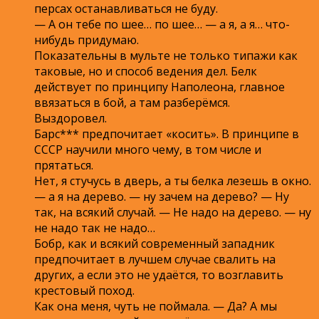
персах останавливаться не буду.
— А он тебе по шее… по шее… — а я, а я… что-
нибудь придумаю.
Показательны в мульте не только типажи как
таковые, но и способ ведения дел. Белк
действует по принципу Наполеона, главное
ввязаться в бой, а там разберёмся.
Выздоровел.
Барс*** предпочитает «косить». В принципе в
СССР научили много чему, в том числе и
прятаться.
Нет, я стучусь в дверь, а ты белка лезешь в окно.
— а я на дерево. — ну зачем на дерево? — Ну
так, на всякий случай. — Не надо на дерево. — ну
не надо так не надо…
Бобр, как и всякий современный западник
предпочитает в лучшем случае свалить на
других, а если это не удаётся, то возглавить
крестовый поход.
Как она меня, чуть не поймала. — Да? А мы