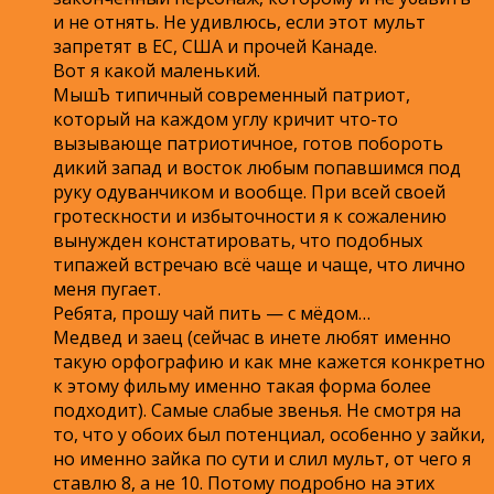
и не отнять. Не удивлюсь, если этот мульт
запретят в ЕС, США и прочей Канаде.
Вот я какой маленький.
МышЪ типичный современный патриот,
который на каждом углу кричит что-то
вызывающе патриотичное, готов побороть
дикий запад и восток любым попавшимся под
руку одуванчиком и вообще. При всей своей
гротескности и избыточности я к сожалению
вынужден констатировать, что подобных
типажей встречаю всё чаще и чаще, что лично
меня пугает.
Ребята, прошу чай пить — с мёдом…
Медвед и заец (сейчас в инете любят именно
такую орфографию и как мне кажется конкретно
к этому фильму именно такая форма более
подходит). Самые слабые звенья. Не смотря на
то, что у обоих был потенциал, особенно у зайки,
но именно зайка по сути и слил мульт, от чего я
ставлю 8, а не 10. Потому подробно на этих