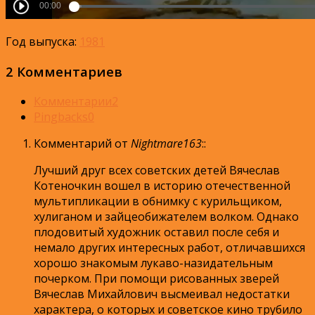
Год выпуска:
1981
2 Комментариев
Комментарии
2
Pingbacks
0
Комментарий от
Nightmare163
:
:
Лучший друг всех советских детей Вячеслав
Котеночкин вошел в историю отечественной
мультипликации в обнимку с курильщиком,
хулиганом и зайцеобижателем волком. Однако
плодовитый художник оставил после себя и
немало других интересных работ, отличавшихся
хорошо знакомым лукаво-назидательным
почерком. При помощи рисованных зверей
Вячеслав Михайлович высмеивал недостатки
характера, о которых и советское кино трубило