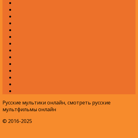
О
П
Р
С
Т
У
Ф
Х
Ц
Ч
Ш
Щ
Э
Я
Русские мультики онлайн, смотреть русские
мультфильмы онлайн
© 2016-2025