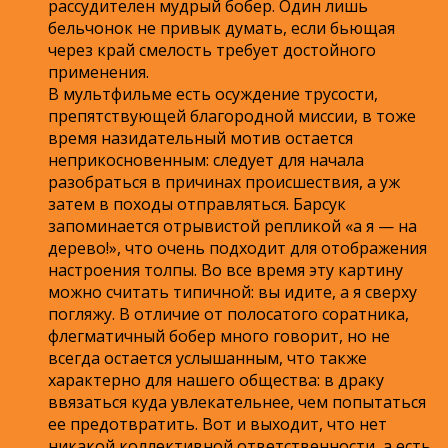
рассудителен мудрый бобер. Один лишь
бельчонок не привык думать, если бьющая
через край смелость требует достойного
применения.
В мультфильме есть осуждение трусости,
препятствующей благородной миссии, в тоже
время назидательный мотив остается
неприкосновенным: следует для начала
разобраться в причинах происшествия, а уж
затем в походы отправляться. Барсук
запоминается отрывистой репликой «а я — на
дерево!», что очень подходит для отображения
настроения толпы. Во все время эту картину
можно считать типичной: вы идите, а я сверху
погляжу. В отличие от полосатого соратника,
флегматичный бобер много говорит, но не
всегда остается услышанным, что также
характерно для нашего общества: в драку
ввязаться куда увлекательнее, чем попытаться
ее предотвратить. Вот и выходит, что нет
никакой коллективной ответственности, а есть