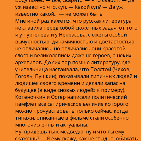
уж известно что, суп. — Какой суп? — Да уж
известно какой… — не может быть.
Мне иной раз кажется, что русская литература
не ставила перед собой сюжетных задач, от того
и у Тургенева и у Некрасова, сюжеты особой
вычурностью, динамичностью и цветастостью
не отличались, но отличались они красотой
слога и великолепием даже не героев, а неких
архетипов. До сих пор помню литературу, где
учительница настаивала, что Толстой (Чехов,
Гоголь, Пушкин), показывали типичных людей и
людишек своего времени и делали запас на
будущее (в виде «новых людей» к примеру).
Котеночкин и Остер написали политический
памфлет всё сатирическое величие которого
можно прочувствовать только сейчас, когда
типажи, описанные в фильме стали особенно
многочисленны и актуальны.
Ну, придёшь ты к медведю, ну и что ты ему
скажешь? — Я ему скажу, как не стыдно, обижать