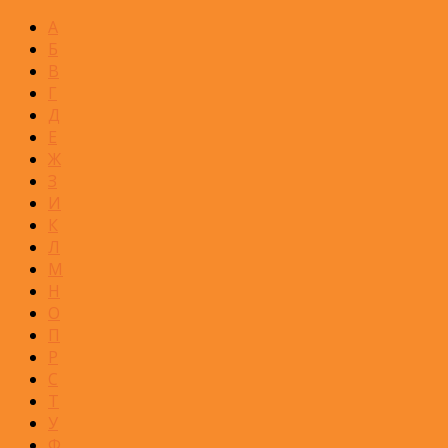
А
Б
В
Г
Д
Е
Ж
З
И
К
Л
М
Н
О
П
Р
С
Т
У
Ф