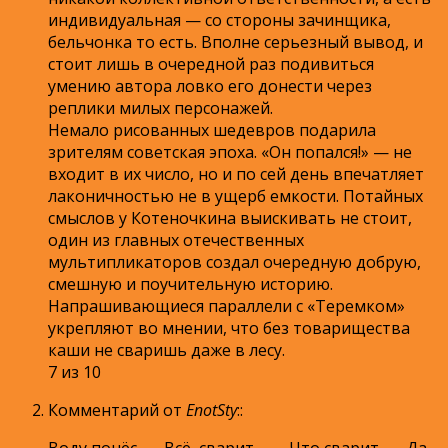
индивидуальная — со стороны зачинщика,
бельчонка то есть. Вполне серьезный вывод, и
стоит лишь в очередной раз подивиться
умению автора ловко его донести через
реплики милых персонажей.
Немало рисованных шедевров подарила
зрителям советская эпоха. «Он попался!» — не
входит в их число, но и по сей день впечатляет
лаконичностью не в ущерб емкости. Потайных
смыслов у Котеночкина выискивать не стоит,
один из главных отечественных
мультипликаторов создал очередную добрую,
смешную и поучительную историю.
Напрашивающиеся параллели с «Теремком»
укрепляют во мнении, что без товарищества
каши не сваришь даже в лесу.
7 из 10
Комментарий от
EnotSty
:
:
Воду понёс. — Всё, сварит… — Что сварит. — Да