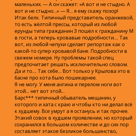
маленьких. — А он скажет: «А вот и не стыдно. А
вот и не стыдно…» — Я… я ему скажу позор!
Итак белк. Типичный представитель оранжевой,
то есть жёлтой прессы, который из любой
ерунды типа гражданин З пошёл к гражданину М
в гости, а теперь кровавые подробности…. Так
вот, из любой чепухи сделает репортаж как о
какой-то супер кровавой бане. Подробности в
свежем номере. Ну проблемы такой спец
предпочитает решать исключительно словом.
Да и то…. Так себе… Вот только у Крылова это в
басне про кота было пошикарнее.
Я не могу. У меня ангина и перелом ноги вот
этой… нет вот этой…
Барс*** типичный обыватель мещанин, у
которого и хата с краю и чтобы кто ни делал всё
к худшему. Все умрут а я останусь и так прочее.
Этакий совок в худшем проявлении, но который
сохранился в большом количестве и до сих пор
составляет этакое безликое большинство,