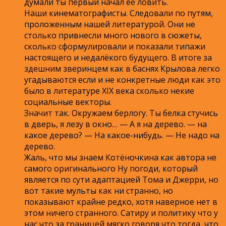
думали ты первый начал её ловить.
Наши кинематографисты. Следовали по путям,
проложенным нашей литературой. Они не
столько привнесли много нового в сюжеты,
сколько сформулировали и показали типажи
настоящего и недалёкого будущего. В итоге за
здешним зверинцем как в баснях Крылова легко
угадываются если и не конкретные люди как это
было в литературе XIX века сколько некие
социальные векторы.
Значит так. Окружаем берлогу. Ты белка стучись
в дверь, я лезу в окно… — А я на дерево. — на
какое дерево? — На какое-нибудь. — Не надо на
дерево.
Жаль, что мы знаем Котёночкина как автора не
самого оригинального Ну погоди, который
является по сути адаптацией Тома и Джерри, но
вот такие мульты как ни странно, но
показывают крайне редко, хотя наверное нет в
этом ничего странного. Сатиру и политику что у
нас что за границей мягко говоря что тогда, что