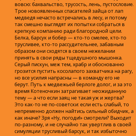
вовсю: бахвальство, трусость, лень, пустословие.
Трое новоявленных спасателей зайца от лап
медведя нечасто встречались в лесу, и потому
так смешно выглядят их попытки собраться в
крепкую компанию ради благородной цели.
Белка, барсук и бобер — кто-то смелее, кто-то
трусливее, кто-то рассудительнее, забавным
образом они сходятся в своем нежелании
принять в свои ряды тщедушного мышонка.
Серый пискун, меж тем, храбр и обоснованно
грозится пустить косолапого захватчика на рагу,
но все усилия напрасны — в команду его не
берут. Путь к медвежьей берлоге долог, и за это
время Котеночкин затрагивает неожиданную
тему — а что если заяц не такая уж и жертва?
Это как-то не по-советски: если есть слабый, то
непременно должен найтись сильный обидчик, а
как иначе? Зря «Ну, погоди!» смотрели? Выходит
по-разному, и не случайно так увертлив в своей
симуляции трусливый барсук, и так избыточно