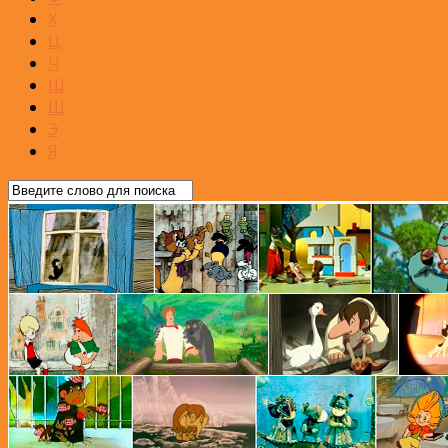
Х
Ц
Ч
Ш
Щ
Э
Я