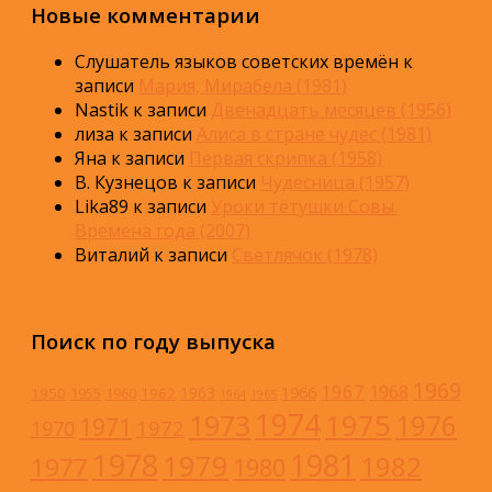
Новые комментарии
Слушатель языков советских времён
к
записи
Мария, Мирабела (1981)
Nastik
к записи
Двенадцать месяцев (1956)
лиза
к записи
Алиса в стране чудес (1981)
Яна
к записи
Первая скрипка (1958)
В. Кузнецов
к записи
Чудесница (1957)
Lika89
к записи
Уроки тётушки Совы.
Времена года (2007)
Виталий
к записи
Светлячок (1978)
Поиск по году выпуска
1969
1967
1968
1966
1963
1950
1962
1955
1960
1964
1965
1974
1973
1975
1976
1971
1972
1970
1978
1981
1979
1982
1977
1980