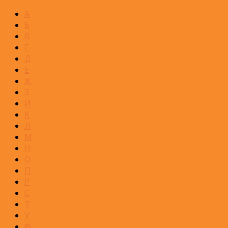
А
Б
В
Г
Д
Е
Ж
З
И
К
Л
М
Н
О
П
Р
С
Т
У
Ф