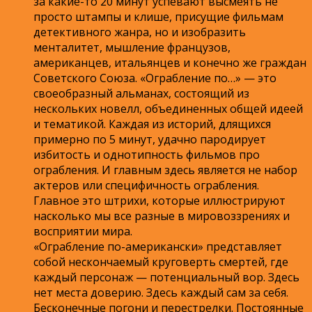
за какие-то 20 минут успевают высмеять не
просто штампы и клише, присущие фильмам
детективного жанра, но и изобразить
менталитет, мышление французов,
американцев, итальянцев и конечно же граждан
Советского Союза. «Ограбление по…» — это
своеобразный альманах, состоящий из
нескольких новелл, объединенных общей идеей
и тематикой. Каждая из историй, длящихся
примерно по 5 минут, удачно пародирует
избитость и однотипность фильмов про
ограбления. И главным здесь является не набор
актеров или специфичность ограбления.
Главное это штрихи, которые иллюстрируют
насколько мы все разные в мировоззрениях и
восприятии мира.
«Ограбление по-американски» представляет
собой нескончаемый круговерть смертей, где
каждый персонаж — потенциальный вор. Здесь
нет места доверию. Здесь каждый сам за себя.
Бесконечные погони и перестрелки. Постоянные