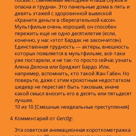
опасна и трудна». Это панельные дома в пять и
девять этажей с здоровенной вывеской
«Храните деньги в сберегательной кассе».
Мультфильм очень хороший, он способен
пережить ещё не одно десятилетие (если,
конечно, у нас «этот бардак не закончится»).
Единственная трудность — актёры, внешность
которых появляется в мультфильме, всё-таки
уже постарели, и не так-то просто сейчас узнать
Алена Делона или Бриджит Бардо. Или,
например, вспомнить, кто такой Жан Габен. Но
поверьте, даже с этим крохотным недостатком
шедевр не перестаёт быть таковым, иначе
какой смысл вносить его в десять или пятьдесят
лучших.
10 из 10 [Смешные неидеальные преступления]
Комментарий от
Gerc0g
:
:
Эта советская анимационная короткометражка