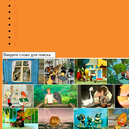
Х
Ц
Ч
Ш
Щ
Э
Я