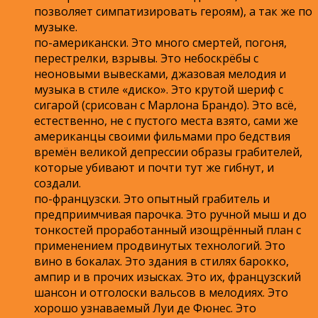
позволяет симпатизировать героям), а так же по
музыке.
по-американски. Это много смертей, погоня,
перестрелки, взрывы. Это небоскрёбы с
неоновыми вывесками, джазовая мелодия и
музыка в стиле «диско». Это крутой шериф с
сигарой (срисован с Марлона Брандо). Это всё,
естественно, не с пустого места взято, сами же
американцы своими фильмами про бедствия
времён великой депрессии образы грабителей,
которые убивают и почти тут же гибнут, и
создали.
по-французски. Это опытный грабитель и
предприимчивая парочка. Это ручной мыш и до
тонкостей проработанный изощрённый план с
применением продвинутых технологий. Это
вино в бокалах. Это здания в стилях барокко,
ампир и в прочих изысках. Это их, французский
шансон и отголоски вальсов в мелодиях. Это
хорошо узнаваемый Луи де Фюнес. Это