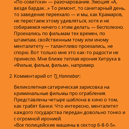
«По-советски» — разочарование. Эмоция: «А,
везде бардак…» То ремонт, то санитарный день,
то заведение переехало — и мы, как Крамаров,
не перестаем этому удивляться, хотя и не
собираемся ничего с этим делать — бесполезно.
Проехались по фильмам тех времен, по
штампам, свойственным тому или иному
менталитету — талантливо проехались, не
спорю. Вот только мне это как-то радости не
принесло. Мне ближе теплая ирония Хитрука в
«Фильм, фильм, фильм», например.
Комментарий от
TJ_Hannabar
:
:
Великолепная сатирическая зарисовка на
криминальные фильмы про ограбления.
Представлены четыре шаблона в кино о том,
как грабят банки. Что интересно, менталитет
каждого государства передан довольно тонко и
с огромной иронией.
«Все полицейские машины в сектор 6-8-0-5».