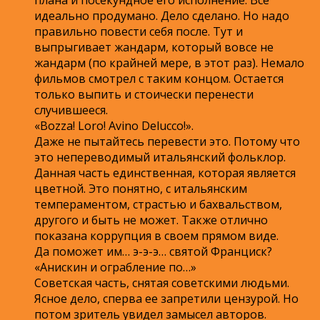
идеально продумано. Дело сделано. Но надо
правильно повести себя после. Тут и
выпрыгивает жандарм, который вовсе не
жандарм (по крайней мере, в этот раз). Немало
фильмов смотрел с таким концом. Остается
только выпить и стоически перенести
случившееся.
«Bozza! Loro! Avino Delucco!».
Даже не пытайтесь перевести это. Потому что
это непереводимый итальянский фольклор.
Данная часть единственная, которая является
цветной. Это понятно, с итальянским
темпераментом, страстью и бахвальством,
другого и быть не может. Также отлично
показана коррупция в своем прямом виде.
Да поможет им… э-э-э… святой Франциск?
«Анискин и ограбление по…»
Советская часть, снятая советскими людьми.
Ясное дело, сперва ее запретили цензурой. Но
потом зритель увидел замысел авторов.