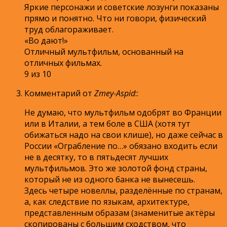
Яркие персонажи и советские лозунги показаны
прямо и понятно. Что ни говори, физический
труд облагораживает.
«Во дают!»
Отличный мультфильм, основанный на
отличных фильмах.
9 из 10
Комментарий от
Zmey-Aspid
:
:
Не думаю, что мультфильм одобрят во Франции
или в Италии, а тем боле в США (хотя тут
обижаться надо на свои клише), но даже сейчас в
России «Ограбление по…» обязано входить если
не в десятку, то в пятьдесят лучших
мультфильмов. Это же золотой фонд страны,
который не из одного банка не вынесешь.
Здесь четыре новеллы, разделённые по странам,
а, как следствие по языкам, архитектуре,
представленным образам (знаменитые актёры
скопированы с большим сходством, что