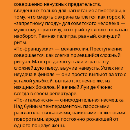
совершенно ненужных предательств,
введенных только для нагнетания атмосферы, к
тому, что смерть с экрана сыплется, как горох. К
«запретному плоду» для советского человека —
мужскому стриптизу, который тут ловко показан
наоборот. Темная палитра, рваный, скачущий
ритм.
«По-французски» — меланхолия. Преступление
совершается, как слегка приевшийся сложный
ритуал. Маэстро давно устали играть эту
сложнейшую пьесу, выучив наизусть. Успех или
неудача в финале — они просто выпьют за это с
усталой улыбкой, выпьют, конечно же, из
изящных бокалов. И вечный Луи де Фюнес
всегда в своем репертуаре.
«По-итальянски» — снисходительная насмешка.
Над буйным темпераментом, пафосными
разглагольствованиями, наивными сюжетными
поворотами, вроде постоянно рожающей от
одного поцелуя жены.