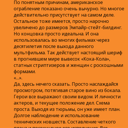
По понятным причинам, американское
ограбление показано очень вычурно. Но многое
действительно присутствует на самом деле.
Остальное тоже имеется, просто нарочно
увеличено до размеров Эмпайр-стейт-билдинг.
Но концовка просто идеальна. И она
использовалась во многих фильмах через
десятилетия после выхода данного
мультфильма. Так действует настоящий шериф
в прогнившем мире вывесок «Кока-Кола»,
статных стриптизеров и женщин с роскошными
формами.
«…».
Да, здесь нечего сказать. Просто наслаждайся
просмотром, потягивая старое вино из бокала.
Герои все выражают своим видом. И личности
актеров, и текущее положение дел. Схема
проста. Выходя из тюрьмы, он уже имеет план.
Долгое наблюдение и использование
технических новшеств. Составление четкого
плана и посекундное его исполнение. Все