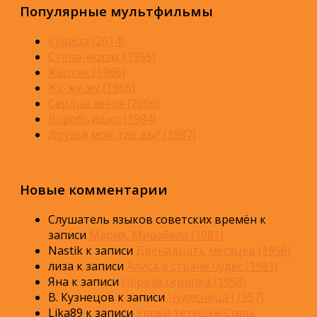
Популярные мультфильмы
Курица (2014)
Стёпа-моряк (1955)
Желтик (1966)
Жу-жу-жу (1966)
Сердце зверя (2006)
Воробьишко (1984)
Друзья мои, где вы? (1987)
Новые комментарии
Слушатель языков советских времён
к
записи
Мария, Мирабела (1981)
Nastik
к записи
Двенадцать месяцев (1956)
лиза
к записи
Алиса в стране чудес (1981)
Яна
к записи
Первая скрипка (1958)
В. Кузнецов
к записи
Чудесница (1957)
Lika89
к записи
Уроки тётушки Совы.