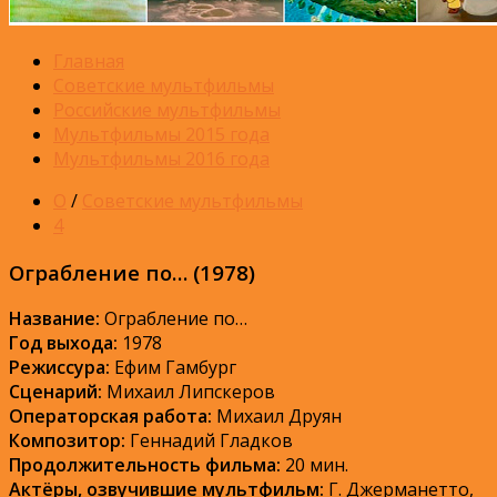
Главная
Советские мультфильмы
Российские мультфильмы
Мультфильмы 2015 года
Мультфильмы 2016 года
О
/
Советские мультфильмы
4
Ограбление по… (1978)
Название:
Ограбление по…
Год выхода:
1978
Режиссура:
Ефим Гамбург
Сценарий:
Михаил Липскеров
Операторская работа:
Михаил Друян
Композитор:
Геннадий Гладков
Продолжительность фильма:
20 мин.
Актёры, озвучившие мультфильм:
Г. Джерманетто,