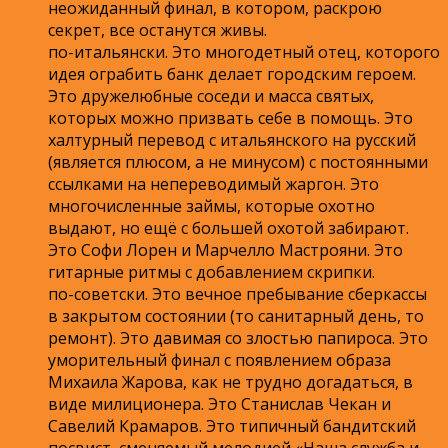
неожиданный финал, в котором, раскрою
секрет, все останутся живы.
по-итальянски. Это многодетный отец, которого
идея ограбить банк делает городским героем.
Это дружелюбные соседи и масса святых,
которых можно призвать себе в помощь. Это
халтурный перевод с итальянского на русский
(является плюсом, а не минусом) с постоянными
ссылками на непереводимый жаргон. Это
многочисленные займы, которые охотно
выдают, но ещё с большей охотой забирают.
Это Софи Лорен и Марчелло Мастрояни. Это
гитарные ритмы с добавлением скрипки.
по-советски. Это вечное пребывание сберкассы
в закрытом состоянии (то санитарный день, то
ремонт). Это давимая со злостью папироса. Это
уморительный финал с появлением образа
Михаила Жарова, как не трудно догадаться, в
виде милиционера. Это Станислав Чекан и
Савелий Крамаров. Это типичный бандитский
посвист, сменяемый мелодией «Наша служба и