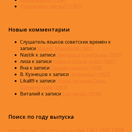
Друзья мои, где вы? (1987)
Новые комментарии
Слушатель языков советских времён
к
записи
Мария, Мирабела (1981)
Nastik
к записи
Двенадцать месяцев (1956)
лиза
к записи
Алиса в стране чудес (1981)
Яна
к записи
Первая скрипка (1958)
В. Кузнецов
к записи
Чудесница (1957)
Lika89
к записи
Уроки тётушки Совы.
Времена года (2007)
Виталий
к записи
Светлячок (1978)
Поиск по году выпуска
1969
1967
1968
1966
1963
1950
1962
1955
1960
1964
1965