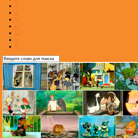
Х
Ц
Ч
Ш
Щ
Э
Я