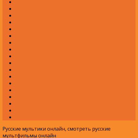
К
Л
М
Н
О
П
Р
С
Т
У
Ф
Х
Ц
Ч
Ш
Щ
Э
Я
Русские мультики онлайн, смотреть русские
мультфильмы онлайн