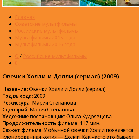
Главная
Советские мультфильмы
Российские мультфильмы
Мультфильмы 2015 года
Мультфильмы 2016 года
О
/
Российские мультфильмы
0
Овечки Холли и Долли (сериал) (2009)
Название:
Овечки Холли и Долли (сериал)
Год выхода:
2009
Режиссура:
Мария Степанова
Сценарий:
Мария Степанова
Художник-постановщик:
Ольга Кудрявцева
Продолжительность фильма:
117 мин.
Сюжет фильма:
У обычной овечки Холли появляется
клонированная копия — Долли. Как часто это бывает,