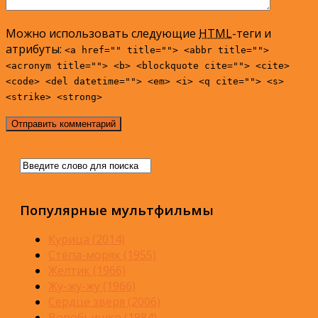
Можно использовать следующие
HTML
-теги и
атрибуты:
<a href="" title=""> <abbr title="">
<acronym title=""> <b> <blockquote cite=""> <cite>
<code> <del datetime=""> <em> <i> <q cite=""> <s>
<strike> <strong>
Популярные мультфильмы
Курица (2014)
Стёпа-моряк (1955)
Желтик (1966)
Жу-жу-жу (1966)
Сердце зверя (2006)
Воробьишко (1984)