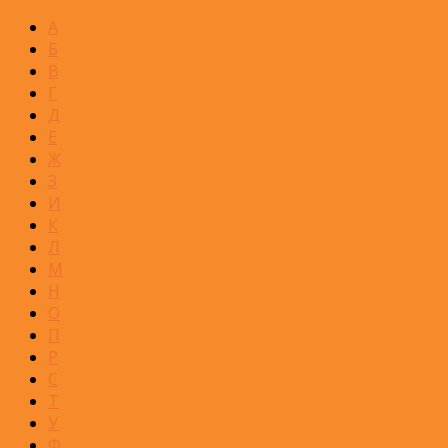
А
Б
В
Г
Д
Е
Ж
З
И
К
Л
М
Н
О
П
Р
С
Т
У
Ф