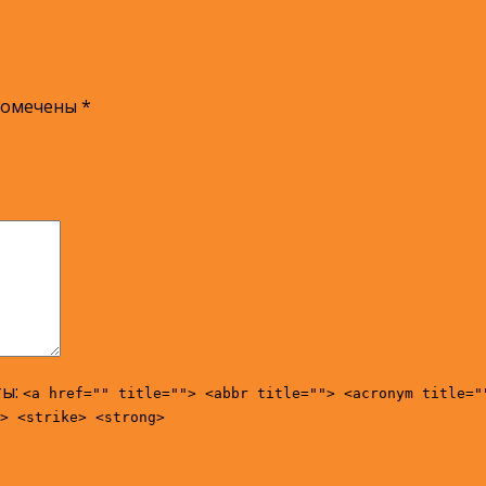
помечены
*
ты:
<a href="" title=""> <abbr title=""> <acronym title="
> <strike> <strong>