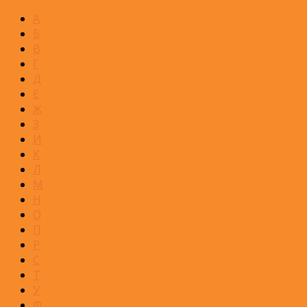
А
Б
В
Г
Д
Е
Ж
З
И
К
Л
М
Н
О
П
Р
С
Т
У
Ф