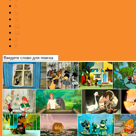
Х
Ц
Ч
Ш
Щ
Э
Я