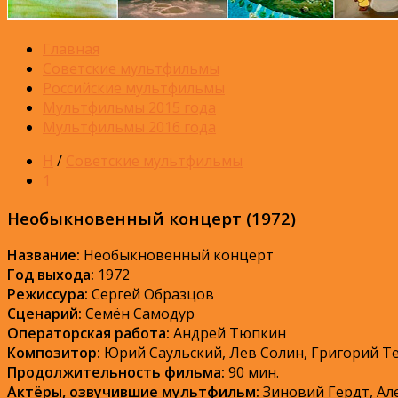
Главная
Советские мультфильмы
Российские мультфильмы
Мультфильмы 2015 года
Мультфильмы 2016 года
Н
/
Советские мультфильмы
1
Необыкновенный концерт (1972)
Название:
Необыкновенный концерт
Год выхода:
1972
Режиссура:
Сергей Образцов
Сценарий:
Семён Самодур
Операторская работа:
Андрей Тюпкин
Композитор:
Юрий Саульский, Лев Солин, Григорий Т
Продолжительность фильма:
90 мин.
Актёры, озвучившие мультфильм:
Зиновий Гердт, Але