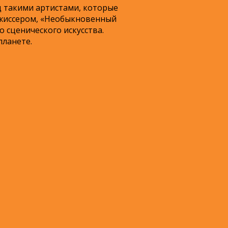
д такими артистами, которые
ежиссером, «Необыкновенный
 сценического искусства.
планете.