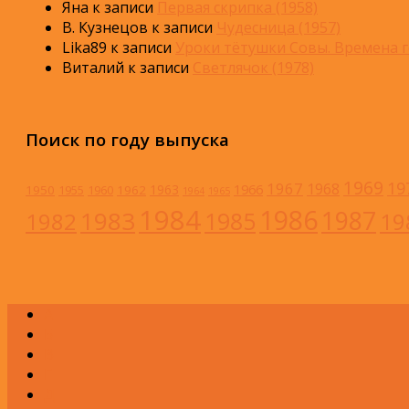
Яна
к записи
Первая скрипка (1958)
В. Кузнецов
к записи
Чудесница (1957)
Lika89
к записи
Уроки тётушки Совы. Времена г
Виталий
к записи
Светлячок (1978)
Поиск по году выпуска
1969
19
1967
1968
1966
1963
1950
1962
1955
1960
1964
1965
1984
1986
1983
1987
1985
1982
19
А
Б
В
Г
Д