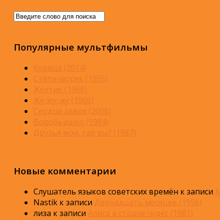
Популярные мультфильмы
Курица (2014)
Стёпа-моряк (1955)
Желтик (1966)
Жу-жу-жу (1966)
Сердце зверя (2006)
Воробьишко (1984)
Друзья мои, где вы? (1987)
Новые комментарии
Слушатель языков советских времён
к записи
М
Nastik
к записи
Двенадцать месяцев (1956)
лиза
к записи
Алиса в стране чудес (1981)