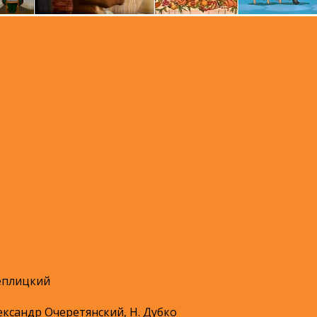
еплицкий
ксандр Очеретянский, Н. Дубко