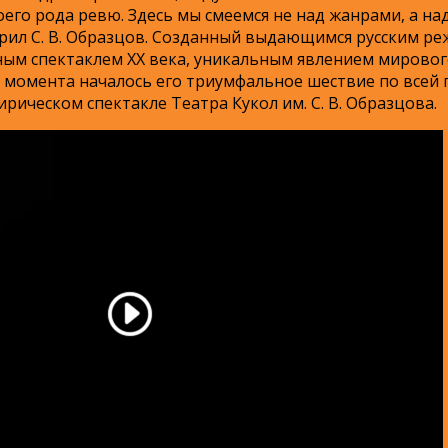
го рода ревю. Здесь мы смеемся не над жанрами, а на
рил С. В. Образцов. Созданный выдающимся русским р
ым спектаклем ХХ века, уникальным явлением мирового
го момента началось его триумфальное шествие по всей 
ическом спектакле Театра Кукол им. С. В. Образцова.