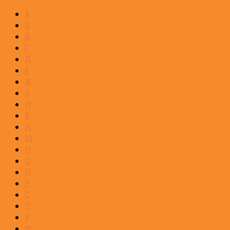
А
Б
В
Г
Д
Е
Ж
З
И
К
Л
М
Н
О
П
Р
С
Т
У
Ф