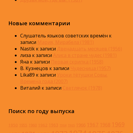
Новые комментарии
Слушатель языков советских времён
к
записи
Мария, Мирабела (1981)
Nastik
к записи
Двенадцать месяцев (1956)
лиза
к записи
Алиса в стране чудес (1981)
Яна
к записи
Первая скрипка (1958)
В. Кузнецов
к записи
Чудесница (1957)
Lika89
к записи
Уроки тётушки Совы.
Времена года (2007)
Виталий
к записи
Светлячок (1978)
Поиск по году выпуска
1969
1967
1968
1966
1963
1950
1962
1955
1960
1964
1965