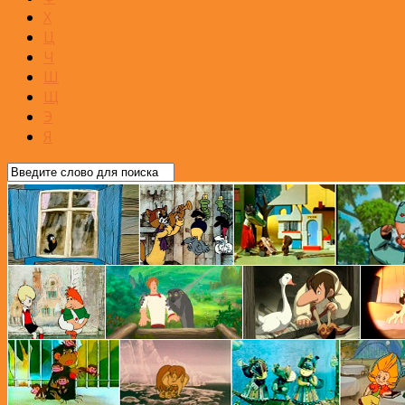
Х
Ц
Ч
Ш
Щ
Э
Я