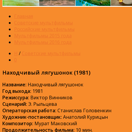
Главная
Советские мультфильмы
Российские мультфильмы
Мультфильмы 2015 года
Мультфильмы 2016 года
Н
/
Советские мультфильмы
0
Находчивый лягушонок (1981)
Название:
Находчивый лягушонок
Год выхода:
1981
Режиссура:
Виктор Винников
Сценарий:
Э. Рыльцева
Операторская работа:
Станислав Головенкин
Художник-постановщик:
Анатолий Курицын
Композитор:
Мурат Маковский
Продолжительность фильма:
10 мин.