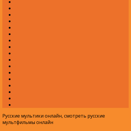
Л
М
Н
О
П
Р
С
Т
У
Ф
Х
Ц
Ч
Ш
Щ
Э
Я
Русские мультики онлайн, смотреть русские
мультфильмы онлайн