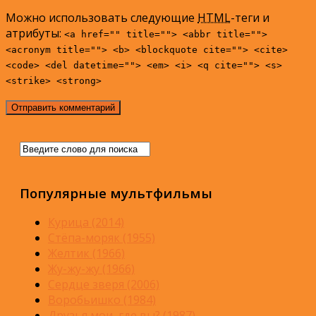
Можно использовать следующие
HTML
-теги и
атрибуты:
<a href="" title=""> <abbr title="">
<acronym title=""> <b> <blockquote cite=""> <cite>
<code> <del datetime=""> <em> <i> <q cite=""> <s>
<strike> <strong>
Популярные мультфильмы
Курица (2014)
Стёпа-моряк (1955)
Желтик (1966)
Жу-жу-жу (1966)
Сердце зверя (2006)
Воробьишко (1984)
Друзья мои, где вы? (1987)