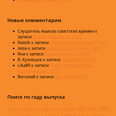
Новые комментарии
Слушатель языков советских времён
к
записи
Мария, Мирабела (1981)
Nastik
к записи
Двенадцать месяцев (1956)
лиза
к записи
Алиса в стране чудес (1981)
Яна
к записи
Первая скрипка (1958)
В. Кузнецов
к записи
Чудесница (1957)
Lika89
к записи
Уроки тётушки Совы.
Времена года (2007)
Виталий
к записи
Светлячок (1978)
Поиск по году выпуска
1969
1967
1968
1966
1963
1950
1962
1955
1960
1964
1965