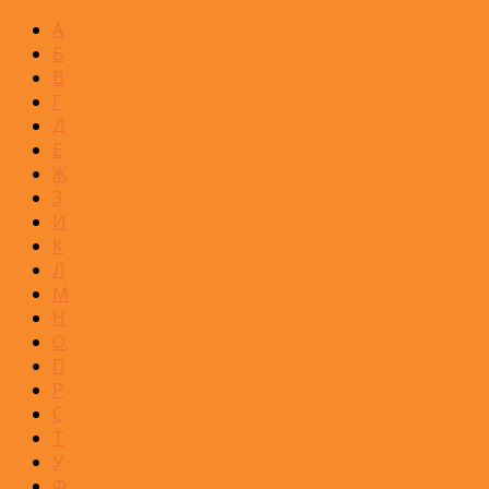
А
Б
В
Г
Д
Е
Ж
З
И
К
Л
М
Н
О
П
Р
С
Т
У
Ф