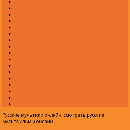
Л
М
Н
О
П
Р
С
Т
У
Ф
Х
Ц
Ч
Ш
Щ
Э
Я
Русские мультики онлайн, смотреть русские
мультфильмы онлайн