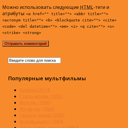
Можно использовать следующие
HTML
-теги и
атрибуты:
<a href="" title=""> <abbr title="">
<acronym title=""> <b> <blockquote cite=""> <cite>
<code> <del datetime=""> <em> <i> <q cite=""> <s>
<strike> <strong>
Популярные мультфильмы
Курица (2014)
Стёпа-моряк (1955)
Желтик (1966)
Жу-жу-жу (1966)
Сердце зверя (2006)
Воробьишко (1984)
Друзья мои, где вы? (1987)