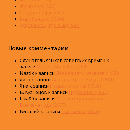
Жу-жу-жу (1966)
Сердце зверя (2006)
Воробьишко (1984)
Друзья мои, где вы? (1987)
Новые комментарии
Слушатель языков советских времён
к
записи
Мария, Мирабела (1981)
Nastik
к записи
Двенадцать месяцев (1956)
лиза
к записи
Алиса в стране чудес (1981)
Яна
к записи
Первая скрипка (1958)
В. Кузнецов
к записи
Чудесница (1957)
Lika89
к записи
Уроки тётушки Совы.
Времена года (2007)
Виталий
к записи
Светлячок (1978)