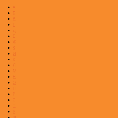
А
Б
В
Г
Д
Е
Ж
З
И
К
Л
М
Н
О
П
Р
С
Т
У
Ф