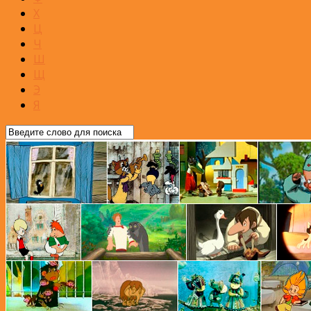
Х
Ц
Ч
Ш
Щ
Э
Я