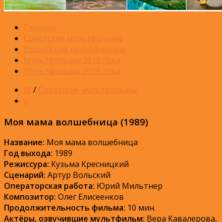
Главная
Советские мультфильмы
Российские мультфильмы
Мультфильмы 2015 года
Мультфильмы 2016 года
М
/
Советские мультфильмы
0
Моя мама волшебница (1989)
Название:
Моя мама волшебница
Год выхода:
1989
Режиссура:
Кузьма Кресницкий
Сценарий:
Артур Вольский
Операторская работа:
Юрий Мильтнер
Композитор:
Олег Елисеенков
Продолжительность фильма:
10 мин.
Актёры, озвучившие мультфильм:
Вера Кавалерова,