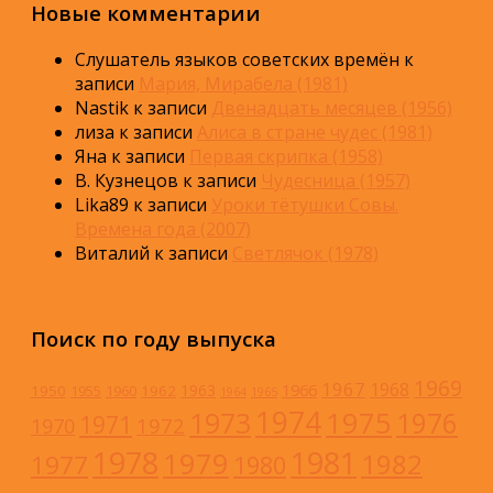
Новые комментарии
Слушатель языков советских времён
к
записи
Мария, Мирабела (1981)
Nastik
к записи
Двенадцать месяцев (1956)
лиза
к записи
Алиса в стране чудес (1981)
Яна
к записи
Первая скрипка (1958)
В. Кузнецов
к записи
Чудесница (1957)
Lika89
к записи
Уроки тётушки Совы.
Времена года (2007)
Виталий
к записи
Светлячок (1978)
Поиск по году выпуска
1969
1967
1968
1966
1963
1950
1962
1955
1960
1964
1965
1974
1973
1975
1976
1971
1972
1970
1978
1981
1979
1982
1977
1980