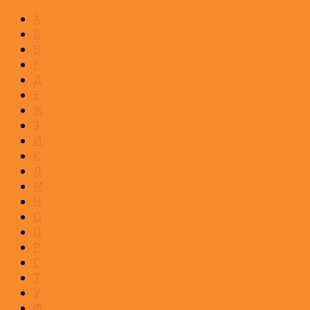
А
Б
В
Г
Д
Е
Ж
З
И
К
Л
М
Н
О
П
Р
С
Т
У
Ф