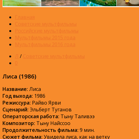
Главная
Советские мультфильмы
Российские мультфильмы
Мультфильмы 2015 года
Мультфильмы 2016 года
Л
/
Советские мультфильмы
0
Лиса (1986)
Название:
Лиса
Год выхода:
1986
Режиссура:
Райво Ярви
Сценарий:
Эльберт Туганов
Операторская работа:
Тыну Таливээ
Композитор:
Тыну Найссоо
Продолжительность фильма:
9 мин.
Сюжет фильма:
Увидела лиса, как на ветку