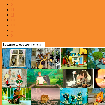
Х
Ц
Ч
Ш
Щ
Э
Я