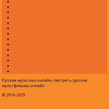
О
П
Р
С
Т
У
Ф
Х
Ц
Ч
Ш
Щ
Э
Я
Русские мультики онлайн, смотреть русские
мультфильмы онлайн
© 2016-2025