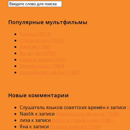
Популярные мультфильмы
Курица (2014)
Стёпа-моряк (1955)
Желтик (1966)
Жу-жу-жу (1966)
Сердце зверя (2006)
Воробьишко (1984)
Друзья мои, где вы? (1987)
Новые комментарии
Слушатель языков советских времён
к записи
М
Nastik
к записи
Двенадцать месяцев (1956)
лиза
к записи
Алиса в стране чудес (1981)
Яна
к записи
Первая скрипка (1958)