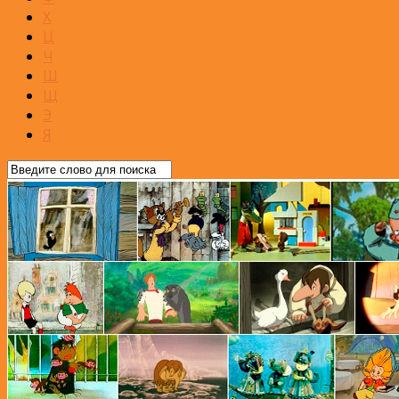
Х
Ц
Ч
Ш
Щ
Э
Я