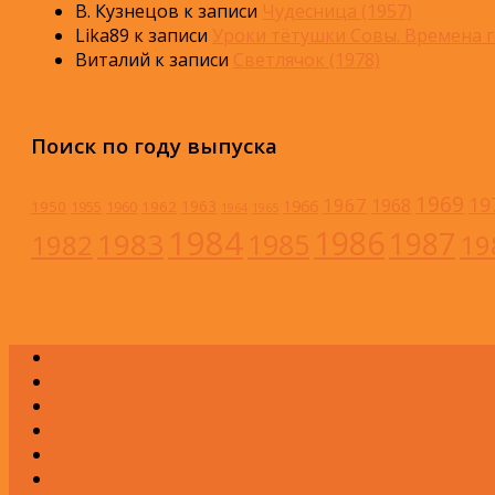
В. Кузнецов
к записи
Чудесница (1957)
Lika89
к записи
Уроки тётушки Совы. Времена г
Виталий
к записи
Светлячок (1978)
Поиск по году выпуска
1969
19
1967
1968
1966
1963
1950
1962
1955
1960
1964
1965
1984
1986
1983
1987
1985
1982
19
А
Б
В
Г
Д
Е