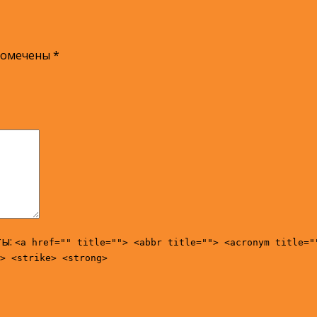
помечены
*
ты:
<a href="" title=""> <abbr title=""> <acronym title="
> <strike> <strong>