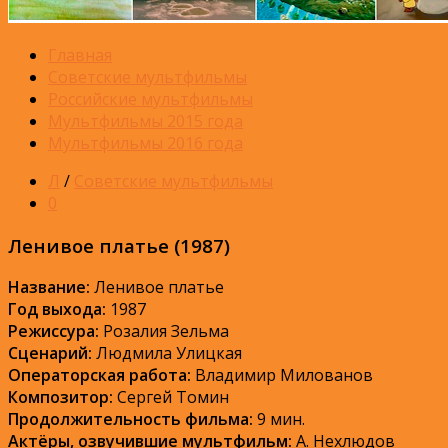
Главная
Советские мультфильмы
Российские мультфильмы
Мультфильмы 2015 года
Мультфильмы 2016 года
Л
/
Советские мультфильмы
0
Ленивое платье (1987)
Название:
Ленивое платье
Год выхода:
1987
Режиссура:
Розалия Зельма
Сценарий:
Людмила Улицкая
Операторская работа:
Владимир Милованов
Композитор:
Сергей Томин
Продолжительность фильма:
9 мин.
Актёры, озвучившие мультфильм:
А. Нехлюдов