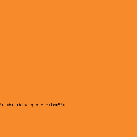
"> <b> <blockquote cite="">