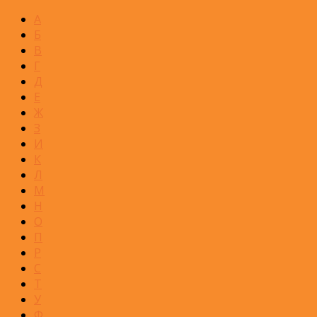
А
Б
В
Г
Д
Е
Ж
З
И
К
Л
М
Н
О
П
Р
С
Т
У
Ф