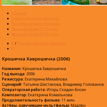
Главная
Советские мультфильмы
Российские мультфильмы
Мультфильмы 2015 года
Мультфильмы 2016 года
К
/
Российские мультфильмы
0
Крошечка Хаврошечка (2006)
Название:
Крошечка Хаврошечка
Год выхода:
2006
Режиссура:
Екатерина Михайлова
Сценарий:
Татьяна Шестакова, Владимир Голованов
Операторская работа:
Игорь Скидан-Босин
Композитор:
Екатерина Комалькова
Продолжительность фильма:
11 мин.
Актёры, озвучившие мультфильм:
Мадлен