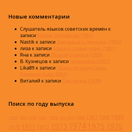
Новые комментарии
Слушатель языков советских времён
к
записи
Мария, Мирабела (1981)
Nastik
к записи
Двенадцать месяцев (1956)
лиза
к записи
Алиса в стране чудес (1981)
Яна
к записи
Первая скрипка (1958)
В. Кузнецов
к записи
Чудесница (1957)
Lika89
к записи
Уроки тётушки Совы.
Времена года (2007)
Виталий
к записи
Светлячок (1978)
Поиск по году выпуска
1969
1967
1968
1966
1963
1950
1962
1955
1960
1964
1965
1974
1973
1975
1976
1971
1972
1970