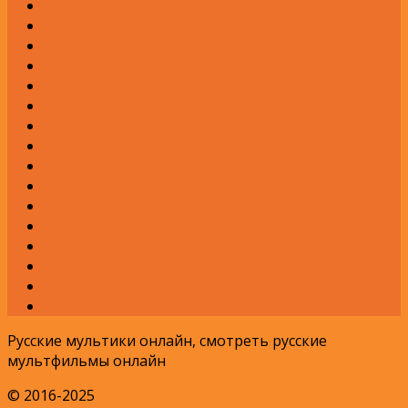
М
Н
О
П
Р
С
Т
У
Ф
Х
Ц
Ч
Ш
Щ
Э
Я
Русские мультики онлайн, смотреть русские
мультфильмы онлайн
© 2016-2025