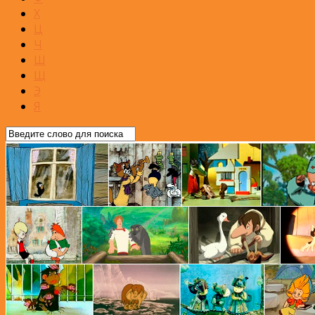
Х
Ц
Ч
Ш
Щ
Э
Я