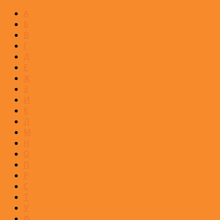
А
Б
В
Г
Д
Е
Ж
З
И
К
Л
М
Н
О
П
Р
С
Т
У
Ф