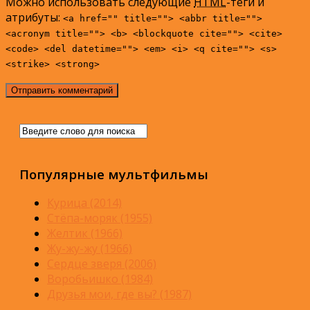
Можно использовать следующие
HTML
-теги и
атрибуты:
<a href="" title=""> <abbr title="">
<acronym title=""> <b> <blockquote cite=""> <cite>
<code> <del datetime=""> <em> <i> <q cite=""> <s>
<strike> <strong>
Популярные мультфильмы
Курица (2014)
Стёпа-моряк (1955)
Желтик (1966)
Жу-жу-жу (1966)
Сердце зверя (2006)
Воробьишко (1984)
Друзья мои, где вы? (1987)