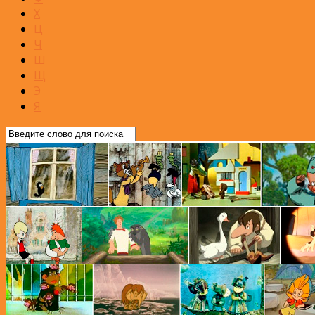
Х
Ц
Ч
Ш
Щ
Э
Я