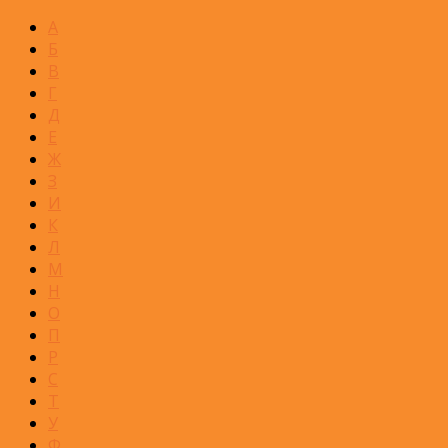
А
Б
В
Г
Д
Е
Ж
З
И
К
Л
М
Н
О
П
Р
С
Т
У
Ф