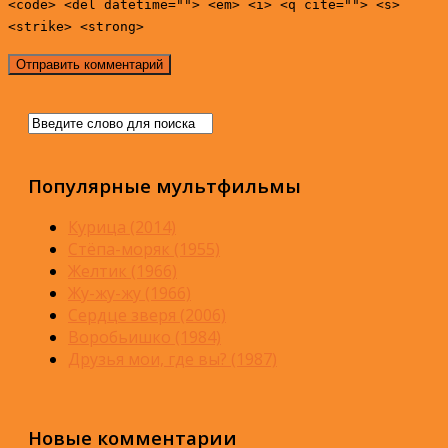
<code> <del datetime=""> <em> <i> <q cite=""> <s>
<strike> <strong>
Популярные мультфильмы
Курица (2014)
Стёпа-моряк (1955)
Желтик (1966)
Жу-жу-жу (1966)
Сердце зверя (2006)
Воробьишко (1984)
Друзья мои, где вы? (1987)
Новые комментарии