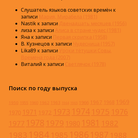
Слушатель языков советских времён
к
записи
Мария, Мирабела (1981)
Nastik
к записи
Двенадцать месяцев (1956)
лиза
к записи
Алиса в стране чудес (1981)
Яна
к записи
Первая скрипка (1958)
В. Кузнецов
к записи
Чудесница (1957)
Lika89
к записи
Уроки тётушки Совы.
Времена года (2007)
Виталий
к записи
Светлячок (1978)
Поиск по году выпуска
1969
1967
1968
1966
1963
1950
1962
1955
1960
1964
1965
1974
1973
1975
1976
1971
1972
1970
1978
1981
1979
1982
1977
1980
1984
1986
1983
1987
1985
1988