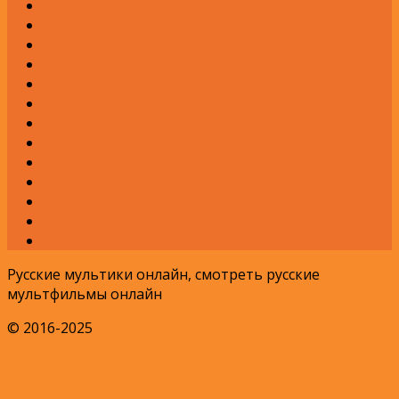
П
Р
С
Т
У
Ф
Х
Ц
Ч
Ш
Щ
Э
Я
Русские мультики онлайн, смотреть русские
мультфильмы онлайн
© 2016-2025