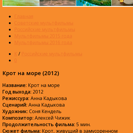
Главная
Советские мультфильмы
Российские мультфильмы
Мультфильмы 2015 года
Мультфильмы 2016 года
К
/
Российские мультфильмы
0
Крот на море (2012)
Название:
Крот на море
Год выхода:
2012
Режиссура:
Анна Кадыкова
Сценарий:
Анна Кадыкова
Художник:
Соня Кендель
Композитор:
Алексей Чижик
Продолжительность фильма:
5 мин.
Сюжет фильма:
Крот, живущий в замусоренном