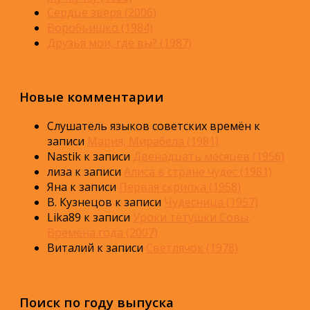
Сердце зверя (2006)
Воробьишко (1984)
Друзья мои, где вы? (1987)
Новые комментарии
Слушатель языков советских времён
к
записи
Мария, Мирабела (1981)
Nastik
к записи
Двенадцать месяцев (1956)
лиза
к записи
Алиса в стране чудес (1981)
Яна
к записи
Первая скрипка (1958)
В. Кузнецов
к записи
Чудесница (1957)
Lika89
к записи
Уроки тётушки Совы.
Времена года (2007)
Виталий
к записи
Светлячок (1978)
Поиск по году выпуска