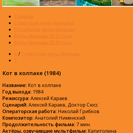
Главная
Советские мультфильмы
Российские мультфильмы
Мультфильмы 2015 года
Мультфильмы 2016 года
К
/
Советские мультфильмы
1
Кот в колпаке (1984)
Название:
Кот в колпаке
Год выхода:
1984
Режиссура:
Алексей Караев
Сценарий:
Алексей Караев, Доктор Сюсс
Операторская работа:
Николай Грибков
Композитор:
Анатолий Нименский
Продолжительность фильма:
7 мин.
Актёры, озвучившие мультфильм:
Капитолина