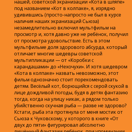
нашей, советской экранизации «Кота в шляпе»
под названием «Кот в колпаке», я, изрядно
удивившись (просто-напросто не был в курсе
наличия наших экранизаций Сьюза)
незамедлительно включил мультфильм на
просмотр и, хотя давно уже не ребёнок, получил
от просмотра удовольствие. Есть в этом
мультфильме доля здорового абсурда, который
отличает многие шедевры советской
мультипликации — от «Коробки с
карандашами» до «Нехочухи». И хотя шедевром
«Кота в колпаке» назвать невозможно, этот
фильм однозначно стоит порекомендовать
детям. Весёлый кот, борющийся с серой скукой в
лице дождливой погоды, будя в детях фантазию
тогда, когда на улицу никак, а рядом только
убийственно скучная рыба — разве не здорово?
Кстати, рыба эта протянула от меня мостик от
Сьюза к Чуковскому, у которого в книге «От
двух до пяти» фигурировал абсолютно
лишённый фантазии ребёнок, при упоминании