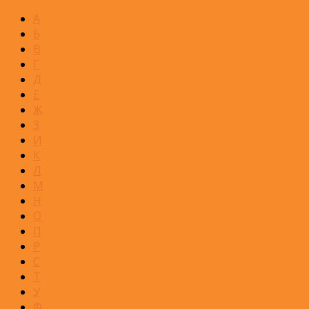
А
Б
В
Г
Д
Е
Ж
З
И
К
Л
М
Н
О
П
Р
С
Т
У
Ф