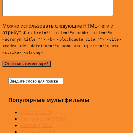
Можно использовать следующие
HTML
-теги и
атрибуты:
<a href="" title=""> <abbr title="">
<acronym title=""> <b> <blockquote cite=""> <cite>
<code> <del datetime=""> <em> <i> <q cite=""> <s>
<strike> <strong>
Популярные мультфильмы
Курица (2014)
Стёпа-моряк (1955)
Желтик (1966)
Жу-жу-жу (1966)