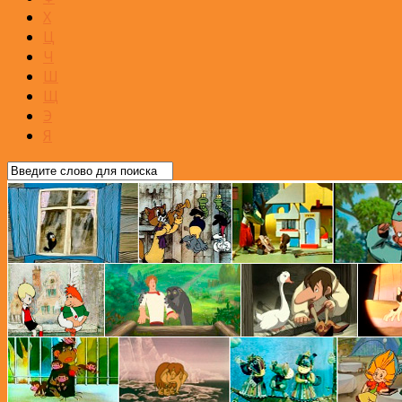
Х
Ц
Ч
Ш
Щ
Э
Я