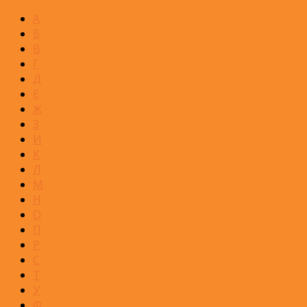
А
Б
В
Г
Д
Е
Ж
З
И
К
Л
М
Н
О
П
Р
С
Т
У
Ф