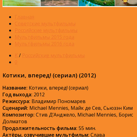
Главная
Советские мультфильмы
Российские мультфильмы
Мультфильмы 2015 года
Мультфильмы 2016 года
К
/
Российские мультфильмы
0
Котики, вперед! (сериал) (2012)
Название:
Котики, вперед! (сериал)
Год выхода:
2012
Режиссура:
Владимир Пономарев
Сценарий:
Michael Mennies, Майк де Сев, Сьюзэн Ким
Композитор:
Стив Д’Анджело, Michael Mennies, Борис
Долматов
Продолжительность фильма:
55 мин.
Актёры, озвучившие мультфильм:
Слава