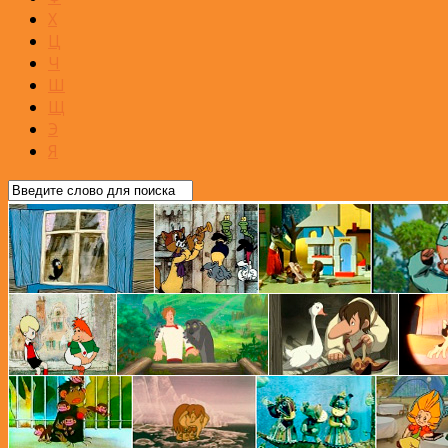
Х
Ц
Ч
Ш
Щ
Э
Я