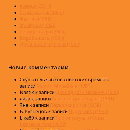
Курица (2014)
Стёпа-моряк (1955)
Желтик (1966)
Жу-жу-жу (1966)
Сердце зверя (2006)
Воробьишко (1984)
Друзья мои, где вы? (1987)
Новые комментарии
Слушатель языков советских времён
к
записи
Мария, Мирабела (1981)
Nastik
к записи
Двенадцать месяцев (1956)
лиза
к записи
Алиса в стране чудес (1981)
Яна
к записи
Первая скрипка (1958)
В. Кузнецов
к записи
Чудесница (1957)
Lika89
к записи
Уроки тётушки Совы.
Времена года (2007)