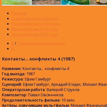
Главная
Советские мультфильмы
Российские мультфильмы
Мультфильмы 2015 года
Мультфильмы 2016 года
К
/
Советские мультфильмы
0
Контакты… конфликты 4 (1987)
Название:
Контакты… конфликты 4
Год выхода:
1987
Режиссура:
Ефим Гамбург
Сценарий:
Ефим Гамбург, Аркадий Егидес, Михаил Жв
Операторская работа:
Валерий Струков
Композитор:
Павел Овсянников
Продолжительность фильма:
10 мин.
Актёры, озвучившие мультфильм:
Михаил Жванецкий,