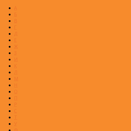
А
Б
В
Г
Д
Е
Ж
З
И
К
Л
М
Н
О
П
Р
С
Т
У
Ф