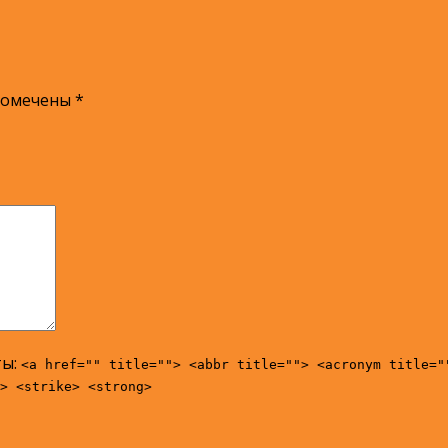
помечены
*
ты:
<a href="" title=""> <abbr title=""> <acronym title="
> <strike> <strong>