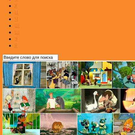
Х
Ц
Ч
Ш
Щ
Э
Я