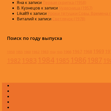
Яна
к записи
Первая скрипка (1958)
В. Кузнецов
к записи
Чудесница (1957)
Lika89
к записи
Уроки тётушки Совы. Времена г
Виталий
к записи
Светлячок (1978)
Поиск по году выпуска
1969
19
1967
1968
1966
1963
1950
1962
1955
1960
1964
1965
1984
1986
1983
1987
1985
1982
19
А
Б
В
Г
Д