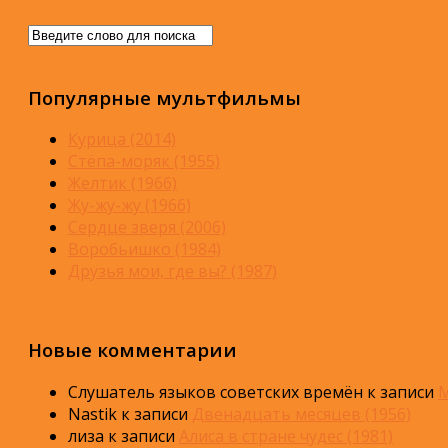
Популярные мультфильмы
Курица (2014)
Стёпа-моряк (1955)
Желтик (1966)
Жу-жу-жу (1966)
Сердце зверя (2006)
Воробьишко (1984)
Друзья мои, где вы? (1987)
Новые комментарии
Слушатель языков советских времён
к записи
М
Nastik
к записи
Двенадцать месяцев (1956)
лиза
к записи
Алиса в стране чудес (1981)