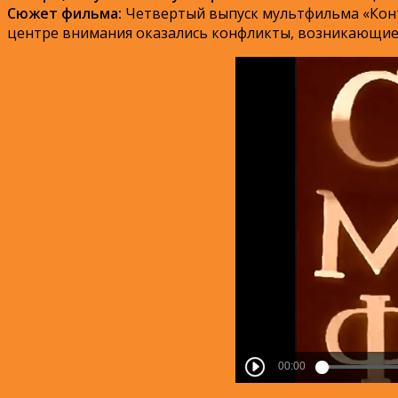
Сюжет фильма:
Четвертый выпуск мультфильма «Конт
центре внимания оказались конфликты, возникающие 