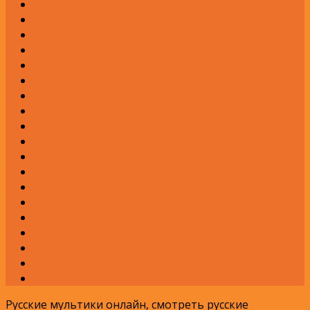
И
К
Л
М
Н
О
П
Р
С
Т
У
Ф
Х
Ц
Ч
Ш
Щ
Э
Я
Русские мультики онлайн, смотреть русские