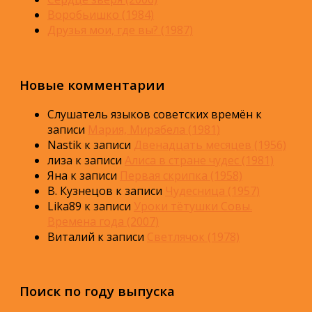
Воробьишко (1984)
Друзья мои, где вы? (1987)
Новые комментарии
Слушатель языков советских времён
к
записи
Мария, Мирабела (1981)
Nastik
к записи
Двенадцать месяцев (1956)
лиза
к записи
Алиса в стране чудес (1981)
Яна
к записи
Первая скрипка (1958)
В. Кузнецов
к записи
Чудесница (1957)
Lika89
к записи
Уроки тётушки Совы.
Времена года (2007)
Виталий
к записи
Светлячок (1978)
Поиск по году выпуска