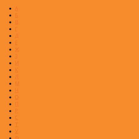
А
Б
В
Г
Д
Е
Ж
З
И
К
Л
М
Н
О
П
Р
С
Т
У
Ф