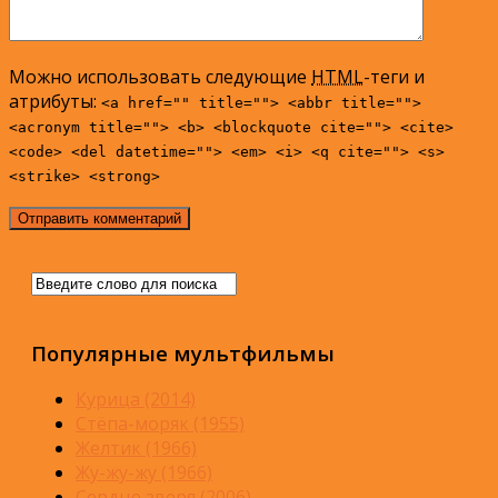
Можно использовать следующие
HTML
-теги и
атрибуты:
<a href="" title=""> <abbr title="">
<acronym title=""> <b> <blockquote cite=""> <cite>
<code> <del datetime=""> <em> <i> <q cite=""> <s>
<strike> <strong>
Популярные мультфильмы
Курица (2014)
Стёпа-моряк (1955)
Желтик (1966)
Жу-жу-жу (1966)
Сердце зверя (2006)