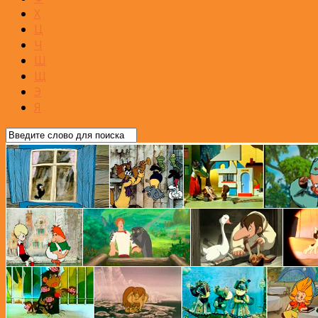
Х
Ц
Ч
Ш
Щ
Э
Я