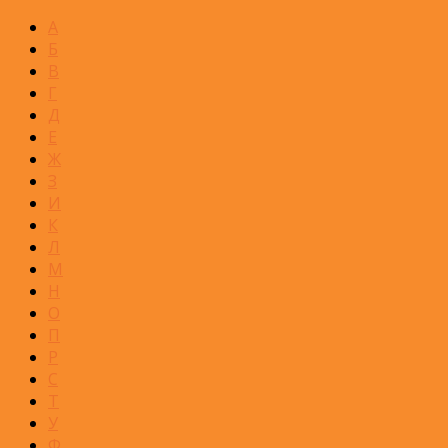
А
Б
В
Г
Д
Е
Ж
З
И
К
Л
М
Н
О
П
Р
С
Т
У
Ф