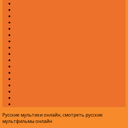
Л
М
Н
О
П
Р
С
Т
У
Ф
Х
Ц
Ч
Ш
Щ
Э
Я
Русские мультики онлайн, смотреть русские
мультфильмы онлайн