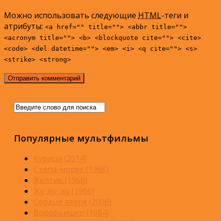
Можно использовать следующие
HTML
-теги и
атрибуты:
<a href="" title=""> <abbr title="">
<acronym title=""> <b> <blockquote cite=""> <cite>
<code> <del datetime=""> <em> <i> <q cite=""> <s>
<strike> <strong>
Популярные мультфильмы
Курица (2014)
Стёпа-моряк (1955)
Желтик (1966)
Жу-жу-жу (1966)
Сердце зверя (2006)
Воробьишко (1984)