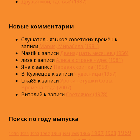
Друзья мои, где вы? (1987)
Новые комментарии
Слушатель языков советских времён
к
записи
Мария, Мирабела (1981)
Nastik
к записи
Двенадцать месяцев (1956)
лиза
к записи
Алиса в стране чудес (1981)
Яна
к записи
Первая скрипка (1958)
В. Кузнецов
к записи
Чудесница (1957)
Lika89
к записи
Уроки тётушки Совы.
Времена года (2007)
Виталий
к записи
Светлячок (1978)
Поиск по году выпуска
1969
1967
1968
1966
1963
1950
1962
1955
1960
1964
1965