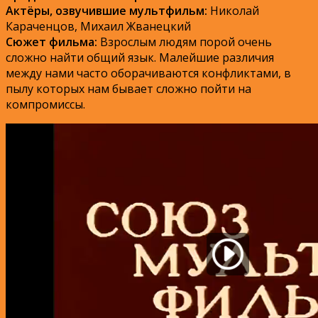
Актёры, озвучившие мультфильм:
Николай
Караченцов, Михаил Жванецкий
Сюжет фильма:
Взрослым людям порой очень
сложно найти общий язык. Малейшие различия
между нами часто оборачиваются конфликтами, в
пылу которых нам бывает сложно пойти на
компромиссы.