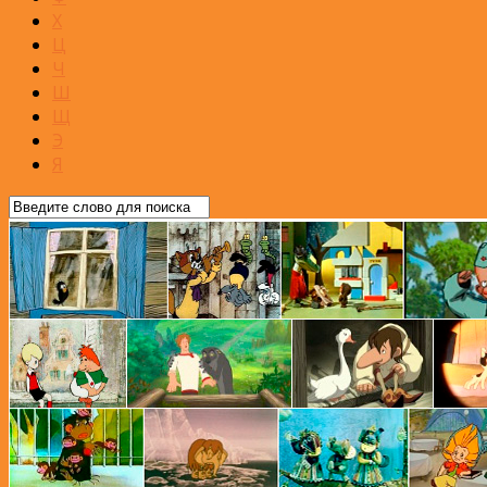
Х
Ц
Ч
Ш
Щ
Э
Я