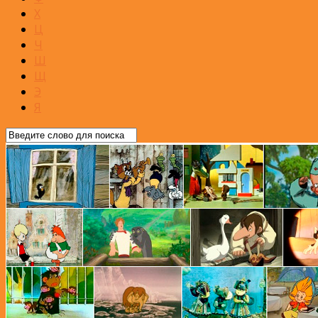
Х
Ц
Ч
Ш
Щ
Э
Я