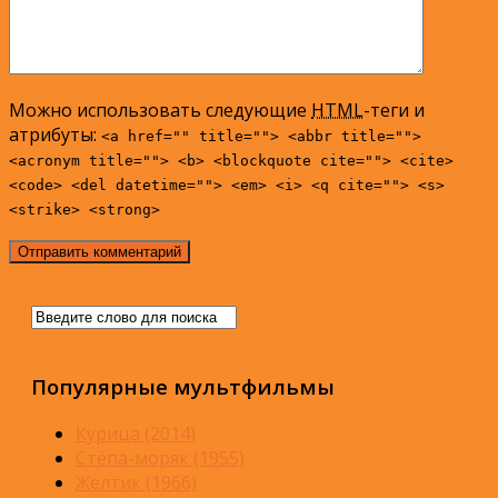
Можно использовать следующие
HTML
-теги и
атрибуты:
<a href="" title=""> <abbr title="">
<acronym title=""> <b> <blockquote cite=""> <cite>
<code> <del datetime=""> <em> <i> <q cite=""> <s>
<strike> <strong>
Популярные мультфильмы
Курица (2014)
Стёпа-моряк (1955)
Желтик (1966)