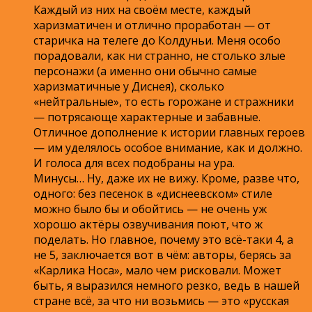
Каждый из них на своём месте, каждый
харизматичен и отлично проработан — от
старичка на телеге до Колдуньи. Меня особо
порадовали, как ни странно, не столько злые
персонажи (а именно они обычно самые
харизматичные у Диснея), сколько
«нейтральные», то есть горожане и стражники
— потрясающе характерные и забавные.
Отличное дополнение к истории главных героев
— им уделялось особое внимание, как и должно.
И голоса для всех подобраны на ура.
Минусы… Ну, даже их не вижу. Кроме, разве что,
одного: без песенок в «диснеевском» стиле
можно было бы и обойтись — не очень уж
хорошо актёры озвучивания поют, что ж
поделать. Но главное, почему это всё-таки 4, а
не 5, заключается вот в чём: авторы, берясь за
«Карлика Носа», мало чем рисковали. Может
быть, я выразился немного резко, ведь в нашей
стране всё, за что ни возьмись — это «русская