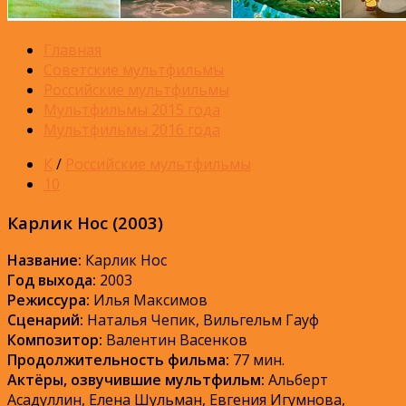
Главная
Советские мультфильмы
Российские мультфильмы
Мультфильмы 2015 года
Мультфильмы 2016 года
К
/
Российские мультфильмы
10
Карлик Нос (2003)
Название:
Карлик Нос
Год выхода:
2003
Режиссура:
Илья Максимов
Сценарий:
Наталья Чепик, Вильгельм Гауф
Композитор:
Валентин Васенков
Продолжительность фильма:
77 мин.
Актёры, озвучившие мультфильм:
Альберт
Асадуллин, Елена Шульман, Евгения Игумнова,