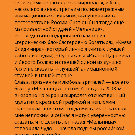
своё время неплохо рекламировался, и был,
насколько я знаю, третьим полнометражным
анимационным фильмом, выпущенным в
постсоветской России. Снят он был тогда ещё
малоизвестной студией «Мельница»,
впоследствии подарившей нам серию
«героических блокбастеров» о богатырях, «Князя
Владимира» (который лично я считаю лучшей
работой студии), «Лунтика» и «Ивана-Царевича
и Серого Волка» и ставшей одной из лучших
(если не сказать — лучшей) анимационной
студией в нашей стране.
Слава, признание и любовь зрителей — всё это
было у «Мельницы» потом. А тогда, в 2003-м,
внезапно на экраны вырвался отечественный
мультик с красивой графикой и неплохим
сказочным сюжетом. Тогда мультик показался
мне неплохим, а сейчас я могу с уверенностью
сказать, что десять лет назад «Мельница»
сотворила чудо — начала подъём российской
анимации из гроба.