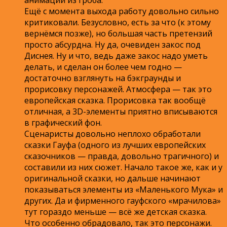
Ещё с момента выхода работу довольно сильно
критиковали. Безусловно, есть за что (к этому
вернёмся позже), но большая часть претензий
просто абсурдна. Ну да, очевиден закос под
Диснея. Ну и что, ведь даже закос надо уметь
делать, и сделан он более чем годно —
достаточно взглянуть на бэкграунды и
прорисовку персонажей. Атмосфера — так это
европейская сказка. Прорисовка так вообщё
отличная, а 3D-элементы приятно вписываются
в графический фон.
Сценаристы довольно неплохо обработали
сказки Гауфа (одного из лучших европейских
сказочников — правда, довольно трагичного) и
составили из них сюжет. Начало такое же, как и у
оригинальной сказки, но дальше начинают
показываться элементы из «Маленького Мука» и
других. Да и фирменного гауфского «мрачилова»
тут гораздо меньше — всё же детская сказка.
Что особенно обрадовало, так это персонажи.