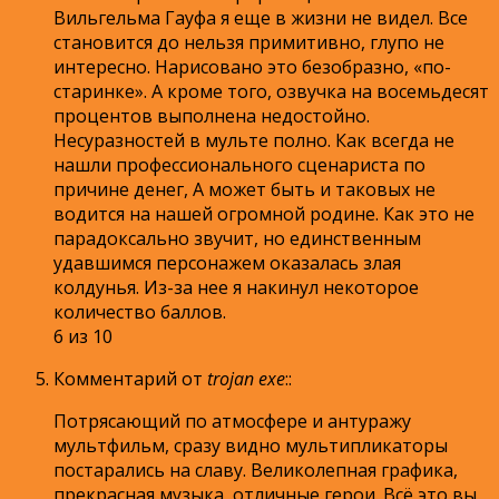
Вильгельма Гауфа я еще в жизни не видел. Все
становится до нельзя примитивно, глупо не
интересно. Нарисовано это безобразно, «по-
старинке». А кроме того, озвучка на восемьдесят
процентов выполнена недостойно.
Несуразностей в мульте полно. Как всегда не
нашли профессионального сценариста по
причине денег, А может быть и таковых не
водится на нашей огромной родине. Как это не
парадоксально звучит, но единственным
удавшимся персонажем оказалась злая
колдунья. Из-за нее я накинул некоторое
количество баллов.
6 из 10
Комментарий от
trojan exe
:
:
Потрясающий по атмосфере и антуражу
мультфильм, сразу видно мультипликаторы
постарались на славу. Великолепная графика,
прекрасная музыка, отличные герои. Всё это вы