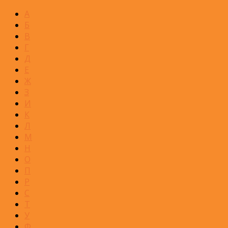
А
Б
В
Г
Д
Е
Ж
З
И
К
Л
М
Н
О
П
Р
С
Т
У
Ф