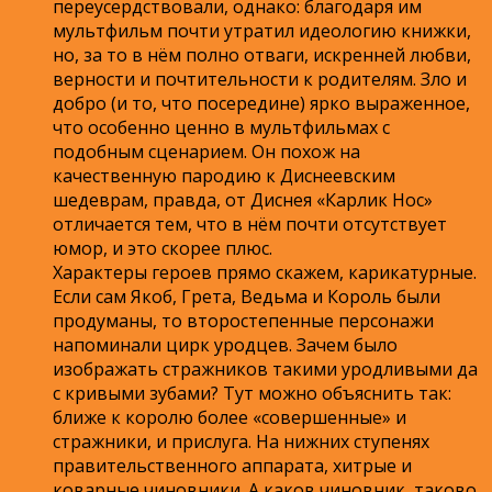
переусердствовали, однако: благодаря им
мультфильм почти утратил идеологию книжки,
но, за то в нём полно отваги, искренней любви,
верности и почтительности к родителям. Зло и
добро (и то, что посередине) ярко выраженное,
что особенно ценно в мультфильмах с
подобным сценарием. Он похож на
качественную пародию к Диснеевским
шедеврам, правда, от Диснея «Карлик Нос»
отличается тем, что в нём почти отсутствует
юмор, и это скорее плюс.
Характеры героев прямо скажем, карикатурные.
Если сам Якоб, Грета, Ведьма и Король были
продуманы, то второстепенные персонажи
напоминали цирк уродцев. Зачем было
изображать стражников такими уродливыми да
с кривыми зубами? Тут можно объяснить так:
ближе к королю более «совершенные» и
стражники, и прислуга. На нижних ступенях
правительственного аппарата, хитрые и
коварные чиновники. А каков чиновник, таково