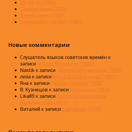
Жу-жу-жу (1966)
Сердце зверя (2006)
Воробьишко (1984)
Друзья мои, где вы? (1987)
Новые комментарии
Слушатель языков советских времён
к
записи
Мария, Мирабела (1981)
Nastik
к записи
Двенадцать месяцев (1956)
лиза
к записи
Алиса в стране чудес (1981)
Яна
к записи
Первая скрипка (1958)
В. Кузнецов
к записи
Чудесница (1957)
Lika89
к записи
Уроки тётушки Совы.
Времена года (2007)
Виталий
к записи
Светлячок (1978)