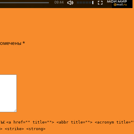
помечены
*
ты:
<a href="" title=""> <abbr title=""> <acronym title="
> <strike> <strong>