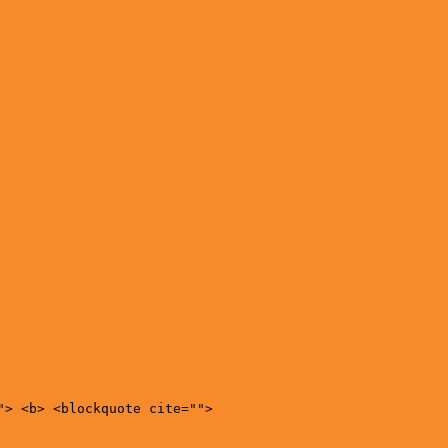
"> <b> <blockquote cite="">