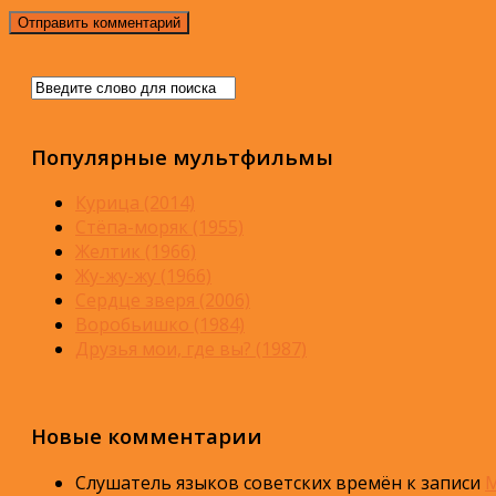
Популярные мультфильмы
Курица (2014)
Стёпа-моряк (1955)
Желтик (1966)
Жу-жу-жу (1966)
Сердце зверя (2006)
Воробьишко (1984)
Друзья мои, где вы? (1987)
Новые комментарии
Слушатель языков советских времён
к записи
М