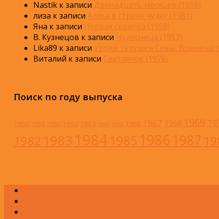
Nastik
к записи
Двенадцать месяцев (1956)
лиза
к записи
Алиса в стране чудес (1981)
Яна
к записи
Первая скрипка (1958)
В. Кузнецов
к записи
Чудесница (1957)
Lika89
к записи
Уроки тётушки Совы. Времена г
Виталий
к записи
Светлячок (1978)
Поиск по году выпуска
1969
19
1967
1968
1966
1963
1950
1962
1955
1960
1964
1965
1984
1986
1983
1987
1985
1982
19
А
Б
В