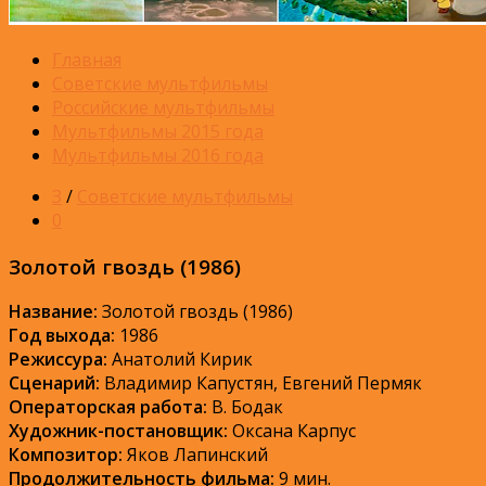
Главная
Советские мультфильмы
Российские мультфильмы
Мультфильмы 2015 года
Мультфильмы 2016 года
З
/
Советские мультфильмы
0
Золотой гвоздь (1986)
Название:
Золотой гвоздь (1986)
Год выхода:
1986
Режиссура:
Анатолий Кирик
Сценарий:
Владимир Капустян, Евгений Пермяк
Операторская работа:
В. Бодак
Художник-постановщик:
Оксана Карпус
Композитор:
Яков Лапинский
Продолжительность фильма:
9 мин.