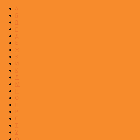
А
Б
В
Г
Д
Е
Ж
З
И
К
Л
М
Н
О
П
Р
С
Т
У
Ф