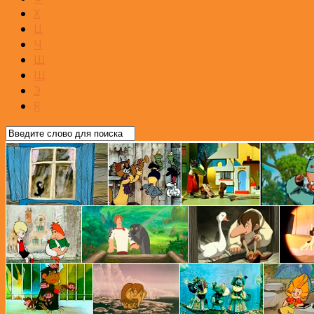
Х
Ц
Ч
Ш
Щ
Э
Я