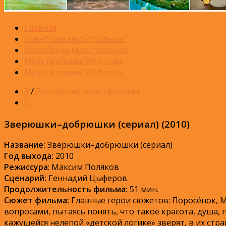
Главная
Советские мультфильмы
Российские мультфильмы
Мультфильмы 2015 года
Мультфильмы 2016 года
З
/
Российские мультфильмы
0
Зверюшки–добрюшки (сериал) (2010)
Название:
Зверюшки–добрюшки (сериал)
Год выхода:
2010
Режиссура
: Максим Поляков
Сценарий:
Геннадий Цыферов
Продолжительность фильма:
51 мин.
Сюжет фильма:
Главные герои сюжетов: Поросёнок, М
вопросами, пытаясь понять, что такое красота, душа, п
кажущейся нелепой «детской логике» зверят, в их стр