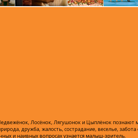
едвежёнок, Лосёнок, Лягушонок и Цыплёнок познают м
рирода, дружба, жалость, сострадание, веселье, забота 
анных и наивных вопросах узнается малыш-зритель.