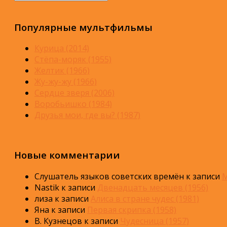
Популярные мультфильмы
Курица (2014)
Стёпа-моряк (1955)
Желтик (1966)
Жу-жу-жу (1966)
Сердце зверя (2006)
Воробьишко (1984)
Друзья мои, где вы? (1987)
Новые комментарии
Слушатель языков советских времён
к записи
М
Nastik
к записи
Двенадцать месяцев (1956)
лиза
к записи
Алиса в стране чудес (1981)
Яна
к записи
Первая скрипка (1958)
В. Кузнецов
к записи
Чудесница (1957)