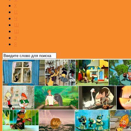
Х
Ц
Ч
Ш
Щ
Э
Я