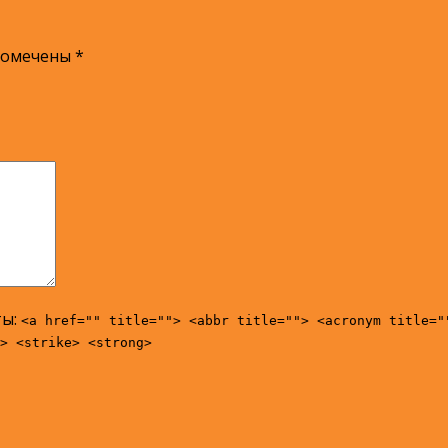
помечены
*
ты:
<a href="" title=""> <abbr title=""> <acronym title="
> <strike> <strong>