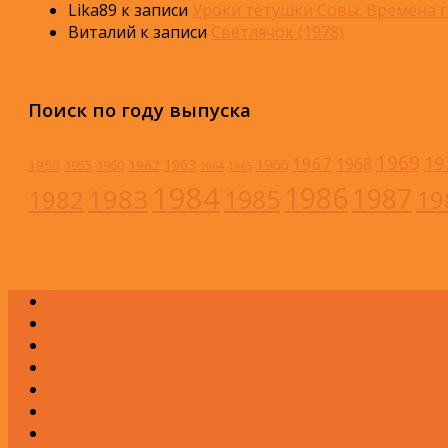
Lika89
к записи
Уроки тётушки Совы. Времена г
Виталий
к записи
Светлячок (1978)
Поиск по году выпуска
1969
19
1967
1968
1966
1963
1950
1962
1955
1960
1964
1965
1984
1986
1983
1987
1985
1982
19
А
Б
В
Г
Д
Е
Ж