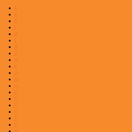
А
Б
В
Г
Д
Е
Ж
З
И
К
Л
М
Н
О
П
Р
С
Т
У
Ф