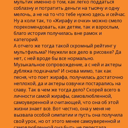
мультик именно о том, как легко поддаться
соблазну и потратить деньги на тысячу и одну
мелочь, а не на то что тебе нужно здесь и сейчас.
Ну а коли так, то «Жирафу и очки» можно смело
порекомендовать, как детям, так и взрослым,
благо история получилась вне рамок и
категорий.
А отчего же тогда такой скромный рейтинг у
мультфильма? Неужели все дело в рисовке? Да
нет, с ней вроде бы все нормально.
Музыкальное сопровождение, а с ней и актеры
дубляжа подкачали? И снова мимо, так как
песня, что поет жирафа, получилась достаточно
неплохой, да и актеры озвучки постарались на
славу. Так в чем же тогда дело? Скорей всего в
личности самой жирафы, самовлюбленной,
самоуверенной и считающей, что она об этой
жизни знает всё. Вот честно, она у меня не
вызвала особой симпатии и пусть она получила
свой урок, но от этого менее самоуверенной и
самовлюбленной она быть не перестала.