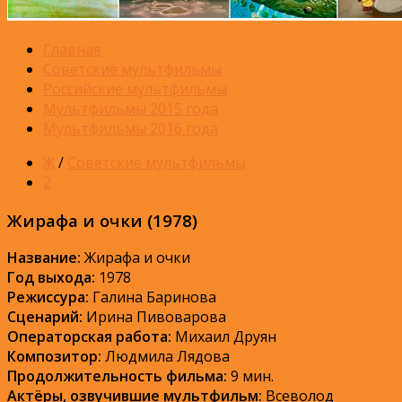
Главная
Советские мультфильмы
Российские мультфильмы
Мультфильмы 2015 года
Мультфильмы 2016 года
Ж
/
Советские мультфильмы
2
Жирафа и очки (1978)
Название:
Жирафа и очки
Год выхода:
1978
Режиссура:
Галина Баринова
Сценарий:
Ирина Пивоварова
Операторская работа:
Михаил Друян
Композитор:
Людмила Лядова
Продолжительность фильма:
9 мин.
Актёры, озвучившие мультфильм:
Всеволод