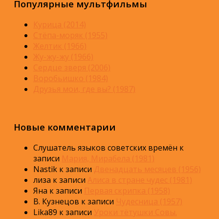
Популярные мультфильмы
Курица (2014)
Стёпа-моряк (1955)
Желтик (1966)
Жу-жу-жу (1966)
Сердце зверя (2006)
Воробьишко (1984)
Друзья мои, где вы? (1987)
Новые комментарии
Слушатель языков советских времён
к
записи
Мария, Мирабела (1981)
Nastik
к записи
Двенадцать месяцев (1956)
лиза
к записи
Алиса в стране чудес (1981)
Яна
к записи
Первая скрипка (1958)
В. Кузнецов
к записи
Чудесница (1957)
Lika89
к записи
Уроки тётушки Совы.