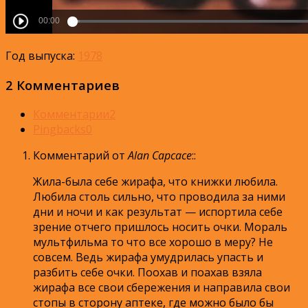
Год выпуска:
1978
2 Комментариев
Комментарии
2
Pingbacks
0
Комментарий от
Alan Capcace
:
:
Жила-была себе жирафа, что книжки любила.
Любила столь сильно, что проводила за ними
дни и ночи и как результат — испортила себе
зрение отчего пришлось носить очки. Мораль
мультфильма то что все хорошо в меру? Не
совсем. Ведь жирафа умудрилась упасть и
разбить себе очки. Поохав и поахав взяла
жирафа все свои сбережения и направила свои
стопы в сторону аптеке, где можно было бы