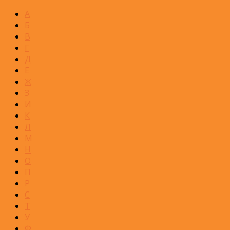
А
Б
В
Г
Д
Е
Ж
З
И
К
Л
М
Н
О
П
Р
С
Т
У
Ф