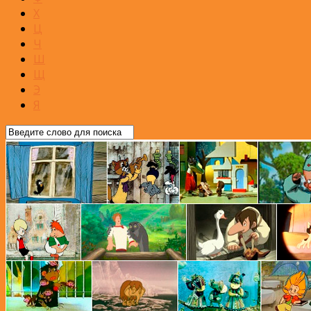
Х
Ц
Ч
Ш
Щ
Э
Я