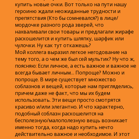
купить новые очки. Вот только на пути нашу
героиню ждали неожиданные трудности и
препятствия (Кто бы сомневался?) в лице/
мордочке разного рода зверей, что
нахваливали свои товары и предлагали жирафе
раскошелится и купить шляпку, шарфик или
чулочки. Ну как тут откажешь?
Мой коллега выразил легкое негодование на
тему того, а о чем же был сей мультик? Ну что ж,
поясняю: Если личное, а есть важное и важное не
всегда бывает личным… Попроще? Можно и
попроще. В мире существует множество
соблазнов и вещей, которые нам пригляделись,
причем даже не факт, что мы их будем
использовать. Эти вещи просто смотрятся
красиво и/или элегантно. И что характерно,
подобный соблазн раскошелится на
бесполезную/малополезную вещь возникает
именно тогда, когда надо купить нечто
действительно важное и необходимое. И этот