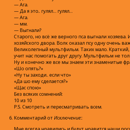
— Ага.
— Да я это.. гулял… гулял…
— Ага.
— мм.
— Выгнали?
Старого, но всё же верного пса выгнали хозяева. 
хозяйского двора. Волк оказал псу одну очень важ
Великолепный мультфильм. Таких мало. Краткий,
учит нас помогать друг другу. Мультфильм не толь
Ну и конечно же все мы знаем эти знаменитые фр
«Шо опять?»
«Ну ты заходи.. если что»
«Да шо ему сделается?»
«Щас спою»
Без всяких сомнений:
10 из 10
P.S. Смотреть и пересматривать всем.
Комментарий от
Исключение
:
:
Мне всегда нравились и будут нравится наши рос