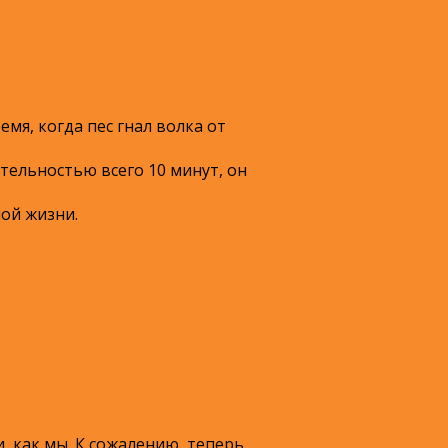
емя, когда пес гнал волка от
ельностью всего 10 минут, он
ной жизни.
, как мы. К сожалению, теперь