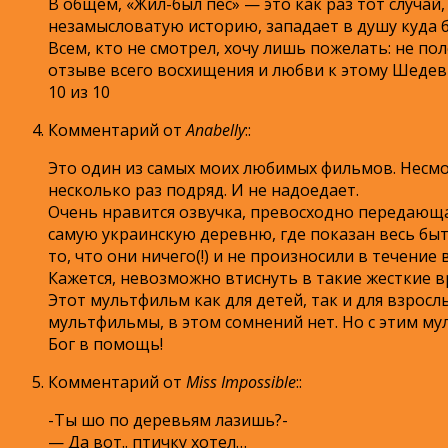
В общем, «Жил-был пёс» — это как раз тот случа
незамысловатую историю, западает в душу куда 
Всем, кто не смотрел, хочу лишь пожелать: не по
отзыве всего восхищения и любви к этому Шедевр
10 из 10
Комментарий от
Anabelly
:
:
Это один из самых моих любимых фильмов. Несмот
несколько раз подряд. И не надоедает.
Очень нравится озвучка, превосходно передающая
самую украинскую деревню, где показан весь быт 
то, что они ничего(!) и не произносили в течени
Кажется, невозможно втиснуть в такие жесткие в
Этот мультфильм как для детей, так и для взросл
мультфильмы, в этом сомнений нет. Но с этим м
Бог в помощь!
Комментарий от
Miss Impossible
:
:
-Ты шо по деревьям лазишь?-
— Да вот.. птичку хотел…