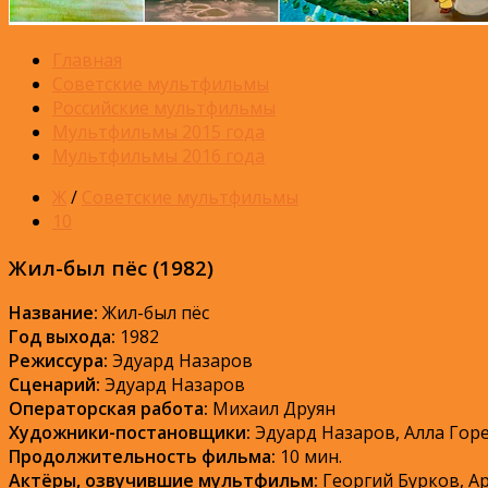
Главная
Советские мультфильмы
Российские мультфильмы
Мультфильмы 2015 года
Мультфильмы 2016 года
Ж
/
Советские мультфильмы
10
Жил-был пёс (1982)
Название:
Жил-был пёс
Год выхода:
1982
Режиссура:
Эдуард Назаров
Сценарий:
Эдуард Назаров
Операторская работа:
Михаил Друян
Художники-постановщики:
Эдуард Назаров, Алла Гор
Продолжительность фильма:
10 мин.
Актёры, озвучившие мультфильм:
Георгий Бурков, А