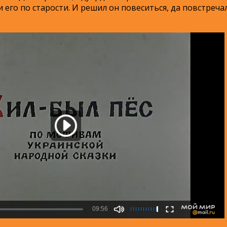
 его по старости. И решил он повеситься, да повстречал