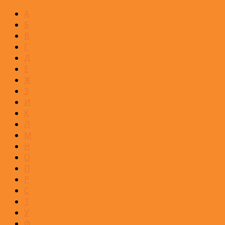
А
Б
В
Г
Д
Е
Ж
З
И
К
Л
М
Н
О
П
Р
С
Т
У
Ф