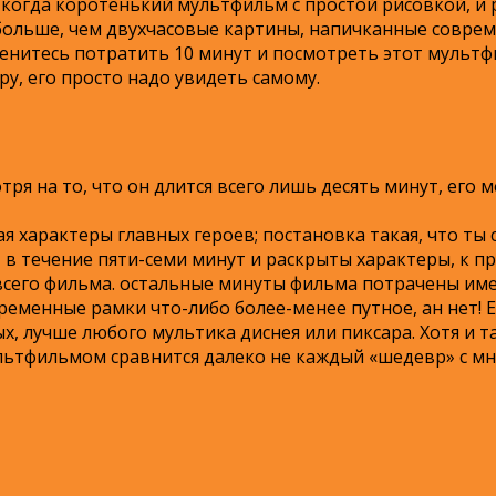
й, когда коротенький мультфильм с простой рисовкой, 
больше, чем двухчасовые картины, напичканные соврем
ленитесь потратить 10 минут и посмотреть этот мультфи
у, его просто надо увидеть самому.
ря на то, что он длится всего лишь десять минут, его
 характеры главных героев; постановка такая, что ты
в течение пяти-семи минут и раскрыты характеры, к пр
е всего фильма. остальные минуты фильма потрачены име
ременные рамки что-либо более-менее путное, ан нет! 
ых, лучше любого мультика диснея или пиксара. Хотя и
ультфильмом сравнится далеко не каждый «шедевр» с 