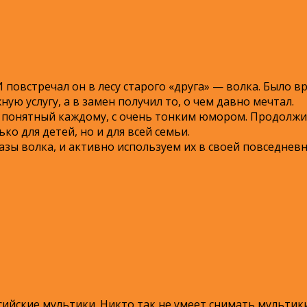
И повстречал он в лесу старого «друга» — волка. Было вр
ную услугу, а в замен получил то, о чем давно мечтал.
 понятный каждому, с очень тонким юмором. Продолжит
ко для детей, но и для всей семьи.
азы волка, и активно используем их в своей повседнев
сийские мультики. Никто так не умеет снимать мультики