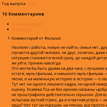
Год выпуска:
1982
10 Комментариев
Комментарии
10
Pingbacks
0
Комментарий от
Фюльгья
:
:
Уволили с работы, новую не найти, семьи нет, др
случается другой человек, не друг, конечно, даже
ситуация становится ясной сразу, до каждой дет
же уйти, причем навсегда.
Это могла бы быть драма на два часа, с лучшими
кстати, мультфильма, и смешного мультфильма 
песни, и на маленькую историю в истории — о св
Тут нет ни одного лишнего кадра, ни одной нев
оценку. Хозяева Пса не без иронии названы «добр
не проштрафился действительно серьезно. Для во
испытала жуткий стресс, да и ответная услуга — 
лицо? Нет тут ни хороших, ни плохих, все просто