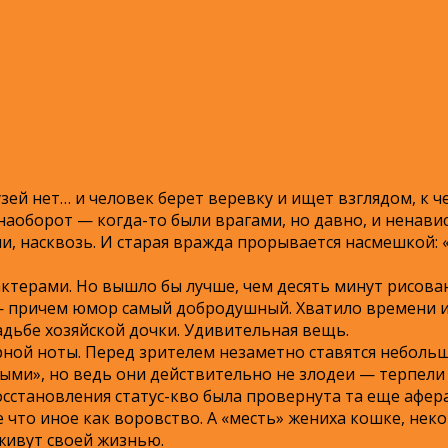
узей нет… и человек берет веревку и ищет взглядом, к 
 наоборот — когда-то были врагами, но давно, и ненавис
али, насквозь. И старая вражда прорывается насмешкой:
 актерами. Но вышло бы лучше, чем десять минут рисов
— причем юмор самый добродушный. Хватило времени и
адьбе хозяйской дочки. Удивительная вещь.
ерной ноты. Перед зрителем незаметно ставятся неболь
ыми», но ведь они действительно не злодеи — терпели 
сстановления статус-кво была провернута та еще афер
не что иное как воровство. А «месть» жениха кошке, нек
 живут своей жизнью.