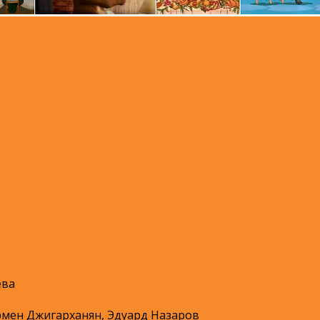
ева
рмен Джигарханян, Эдуард Назаров