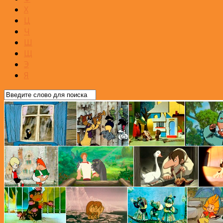
Х
Ц
Ч
Ш
Щ
Э
Я