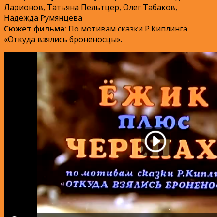
Ларионов, Татьяна Пельтцер, Олег Табаков,
Надежда Румянцева
Сюжет фильма:
По мотивам сказки Р.Киплинга
«Откуда взялись броненосцы».