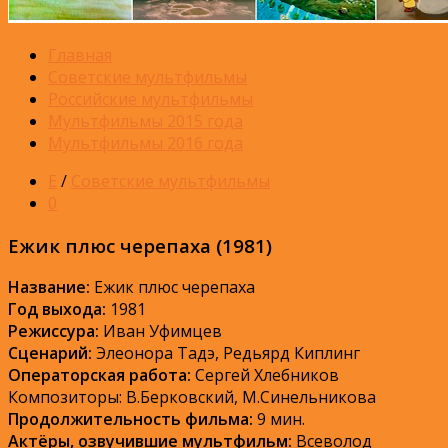
Главная
Советские мультфильмы
Российские мультфильмы
Мультфильмы 2015 года
Мультфильмы 2016 года
Е
/
Советские мультфильмы
0
Ежик плюс черепаха (1981)
Название:
Ежик плюс черепаха
Год выхода:
1981
Режиссура:
Иван Уфимцев
Сценарий:
Элеонора Тадэ, Редьярд Киплинг
Операторская работа:
Сергей Хлебников
Композиторы: В.Берковский, М.Синельникова
Продолжительность фильма:
9 мин.
Актёры, озвучившие мультфильм:
Всеволод