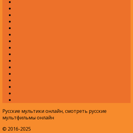
М
Н
О
П
Р
С
Т
У
Ф
Х
Ц
Ч
Ш
Щ
Э
Я
Русские мультики онлайн, смотреть русские
мультфильмы онлайн
© 2016-2025