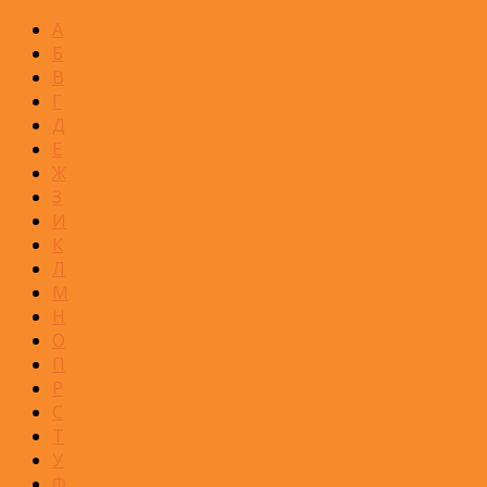
А
Б
В
Г
Д
Е
Ж
З
И
К
Л
М
Н
О
П
Р
С
Т
У
Ф