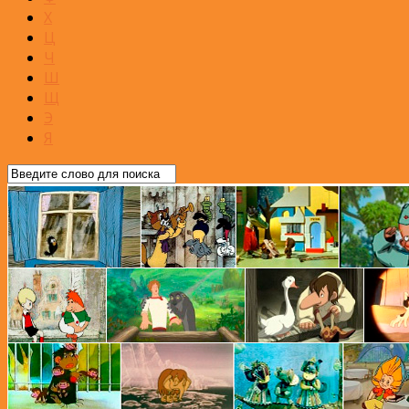
Х
Ц
Ч
Ш
Щ
Э
Я