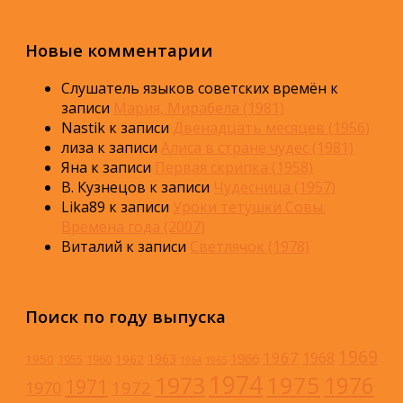
Новые комментарии
Слушатель языков советских времён
к
записи
Мария, Мирабела (1981)
Nastik
к записи
Двенадцать месяцев (1956)
лиза
к записи
Алиса в стране чудес (1981)
Яна
к записи
Первая скрипка (1958)
В. Кузнецов
к записи
Чудесница (1957)
Lika89
к записи
Уроки тётушки Совы.
Времена года (2007)
Виталий
к записи
Светлячок (1978)
Поиск по году выпуска
1969
1967
1968
1966
1963
1950
1962
1955
1960
1964
1965
1974
1973
1975
1976
1971
1972
1970