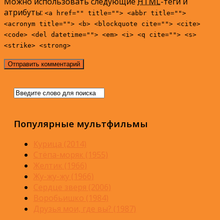
Можно использовать следующие
HTML
-теги и
атрибуты:
<a href="" title=""> <abbr title="">
<acronym title=""> <b> <blockquote cite=""> <cite>
<code> <del datetime=""> <em> <i> <q cite=""> <s>
<strike> <strong>
Популярные мультфильмы
Курица (2014)
Стёпа-моряк (1955)
Желтик (1966)
Жу-жу-жу (1966)
Сердце зверя (2006)
Воробьишко (1984)
Друзья мои, где вы? (1987)