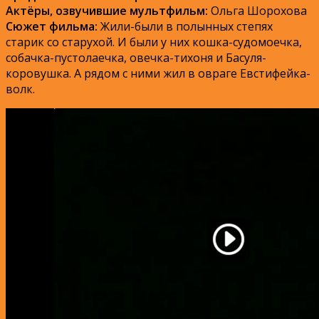
Актёры, озвучившие мультфильм:
Ольга Шорохова
Сюжет фильма:
Жили-были в полынных степях
старик со старухой. И были у них кошка-судомоечка,
собачка-пустолаечка, овечка-тихоня и Басуля-
коровушка. А рядом с ними жил в овраге Евстифейка-
волк.