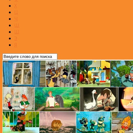
Х
Ц
Ч
Ш
Щ
Э
Я