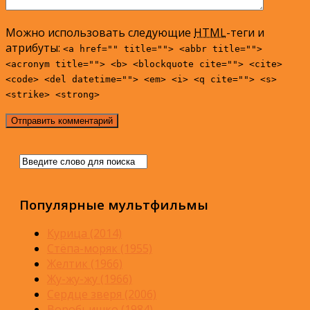
Можно использовать следующие
HTML
-теги и
атрибуты:
<a href="" title=""> <abbr title="">
<acronym title=""> <b> <blockquote cite=""> <cite>
<code> <del datetime=""> <em> <i> <q cite=""> <s>
<strike> <strong>
Популярные мультфильмы
Курица (2014)
Стёпа-моряк (1955)
Желтик (1966)
Жу-жу-жу (1966)
Сердце зверя (2006)
Воробьишко (1984)