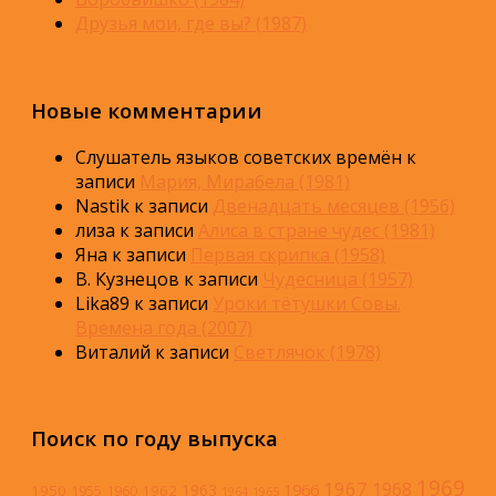
Друзья мои, где вы? (1987)
Новые комментарии
Слушатель языков советских времён
к
записи
Мария, Мирабела (1981)
Nastik
к записи
Двенадцать месяцев (1956)
лиза
к записи
Алиса в стране чудес (1981)
Яна
к записи
Первая скрипка (1958)
В. Кузнецов
к записи
Чудесница (1957)
Lika89
к записи
Уроки тётушки Совы.
Времена года (2007)
Виталий
к записи
Светлячок (1978)
Поиск по году выпуска
1969
1967
1968
1966
1963
1950
1962
1955
1960
1964
1965