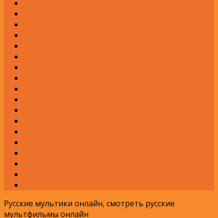
К
Л
М
Н
О
П
Р
С
Т
У
Ф
Х
Ц
Ч
Ш
Щ
Э
Я
Русские мультики онлайн, смотреть русские
мультфильмы онлайн