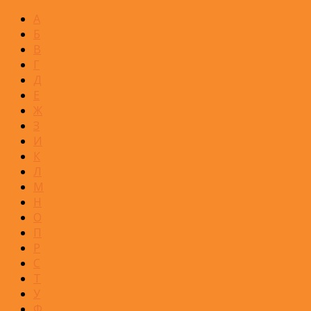
А
Б
В
Г
Д
Е
Ж
З
И
К
Л
М
Н
О
П
Р
С
Т
У
Ф