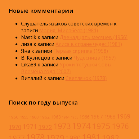
Новые комментарии
Слушатель языков советских времён
к
записи
Мария, Мирабела (1981)
Nastik
к записи
Двенадцать месяцев (1956)
лиза
к записи
Алиса в стране чудес (1981)
Яна
к записи
Первая скрипка (1958)
В. Кузнецов
к записи
Чудесница (1957)
Lika89
к записи
Уроки тётушки Совы.
Времена года (2007)
Виталий
к записи
Светлячок (1978)
Поиск по году выпуска
1969
1967
1968
1966
1963
1950
1962
1955
1960
1964
1965
1974
1973
1975
1976
1971
1972
1970
1978
1981
1979
1982
1977
1980