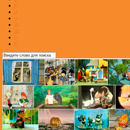
Х
Ц
Ч
Ш
Щ
Э
Я