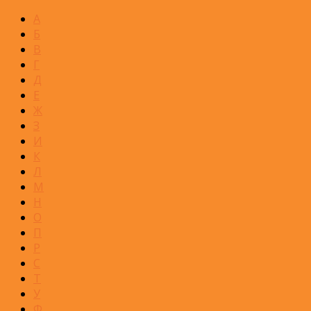
А
Б
В
Г
Д
Е
Ж
З
И
К
Л
М
Н
О
П
Р
С
Т
У
Ф