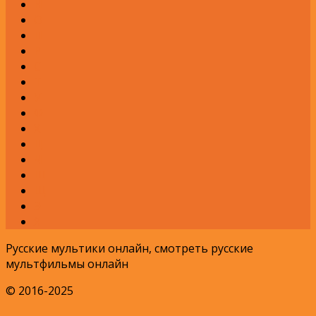
Н
О
П
Р
С
Т
У
Ф
Х
Ц
Ч
Ш
Щ
Э
Я
Русские мультики онлайн, смотреть русские
мультфильмы онлайн
© 2016-2025