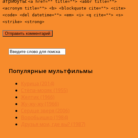
атрибуты:
<a href="" title=""> <abbr title="">
<acronym title=""> <b> <blockquote cite=""> <cite>
<code> <del datetime=""> <em> <i> <q cite=""> <s>
<strike> <strong>
Популярные мультфильмы
Курица (2014)
Стёпа-моряк (1955)
Желтик (1966)
Жу-жу-жу (1966)
Сердце зверя (2006)
Воробьишко (1984)
Друзья мои, где вы? (1987)