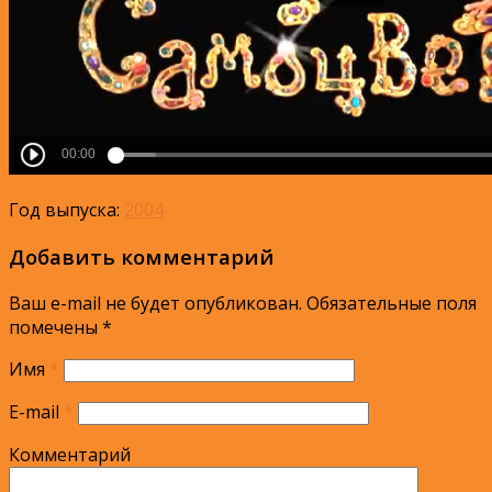
Год выпуска:
2004
Добавить комментарий
Ваш e-mail не будет опубликован.
Обязательные поля
помечены
*
Имя
*
E-mail
*
Комментарий