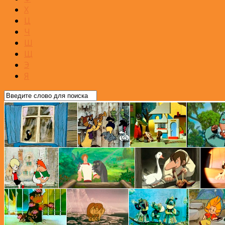
Х
Ц
Ч
Ш
Щ
Э
Я