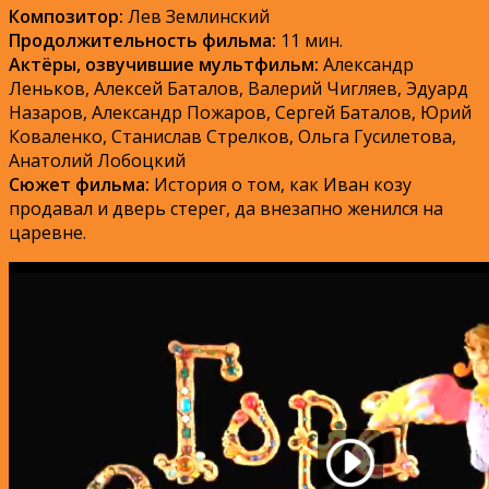
Композитор:
Лев Землинский
Продолжительность фильма:
11 мин.
Актёры, озвучившие мультфильм:
Александр
Леньков, Алексей Баталов, Валерий Чигляев, Эдуард
Назаров, Александр Пожаров, Сергей Баталов, Юрий
Коваленко, Станислав Стрелков, Ольга Гусилетова,
Анатолий Лобоцкий
Сюжет фильма:
История о том, как Иван козу
продавал и дверь стерег, да внезапно женился на
царевне.