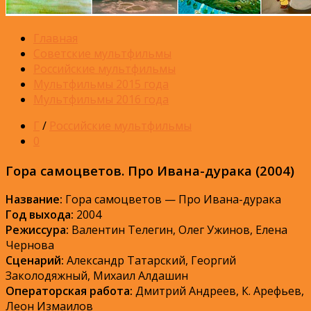
Главная
Советские мультфильмы
Российские мультфильмы
Мультфильмы 2015 года
Мультфильмы 2016 года
Г
/
Российские мультфильмы
0
Гора самоцветов. Про Ивана-дурака (2004)
Название:
Гора самоцветов — Про Ивана-дурака
Год выхода:
2004
Режиссура:
Валентин Телегин, Олег Ужинов, Елена
Чернова
Сценарий:
Александр Татарский, Георгий
Заколодяжный, Михаил Алдашин
Операторская работа:
Дмитрий Андреев, К. Арефьев,
Леон Измаилов