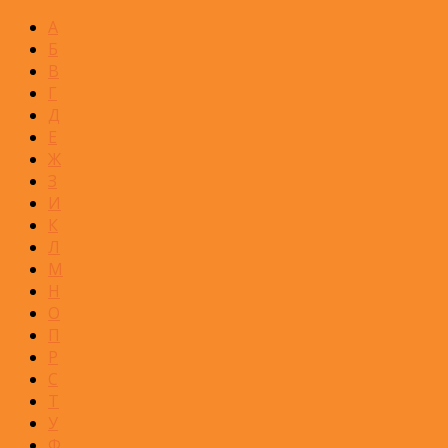
А
Б
В
Г
Д
Е
Ж
З
И
К
Л
М
Н
О
П
Р
С
Т
У
Ф