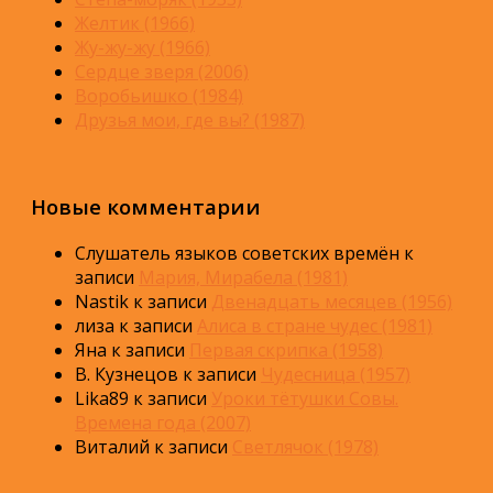
Желтик (1966)
Жу-жу-жу (1966)
Сердце зверя (2006)
Воробьишко (1984)
Друзья мои, где вы? (1987)
Новые комментарии
Слушатель языков советских времён
к
записи
Мария, Мирабела (1981)
Nastik
к записи
Двенадцать месяцев (1956)
лиза
к записи
Алиса в стране чудес (1981)
Яна
к записи
Первая скрипка (1958)
В. Кузнецов
к записи
Чудесница (1957)
Lika89
к записи
Уроки тётушки Совы.
Времена года (2007)
Виталий
к записи
Светлячок (1978)