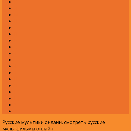
К
Л
М
Н
О
П
Р
С
Т
У
Ф
Х
Ц
Ч
Ш
Щ
Э
Я
Русские мультики онлайн, смотреть русские
мультфильмы онлайн