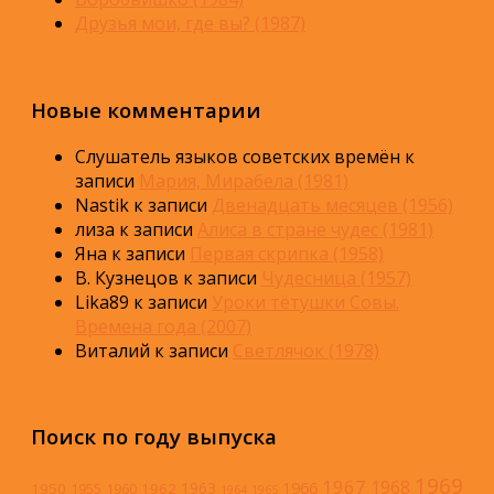
Друзья мои, где вы? (1987)
Новые комментарии
Слушатель языков советских времён
к
записи
Мария, Мирабела (1981)
Nastik
к записи
Двенадцать месяцев (1956)
лиза
к записи
Алиса в стране чудес (1981)
Яна
к записи
Первая скрипка (1958)
В. Кузнецов
к записи
Чудесница (1957)
Lika89
к записи
Уроки тётушки Совы.
Времена года (2007)
Виталий
к записи
Светлячок (1978)
Поиск по году выпуска
1969
1967
1968
1966
1963
1950
1962
1955
1960
1964
1965