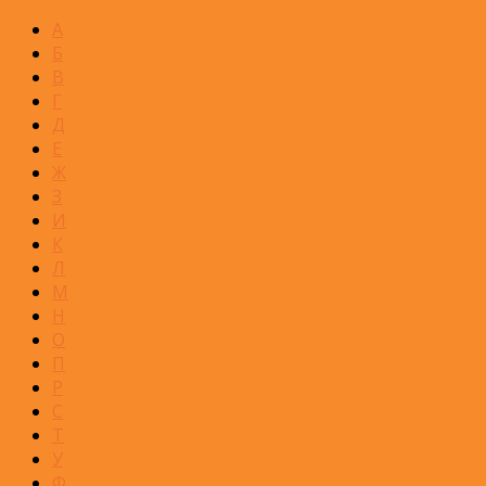
А
Б
В
Г
Д
Е
Ж
З
И
К
Л
М
Н
О
П
Р
С
Т
У
Ф