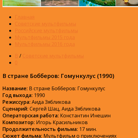
Главная
Советские мультфильмы
Российские мультфильмы
Мультфильмы 2015 года
Мультфильмы 2016 года
В
/
Советские мультфильмы
0
В стране Бобберов: Гомункулус (1990)
Название:
В стране Бобберов: Гомункулус
Год выхода:
1990
Режиссура:
Аида Зябликова
Сценарий:
Сергей Шац, Аида Зябликова
Операторская работа:
Константин Инешин
Композитор:
Игорь Красильников
Продолжительность фильма:
17 мин.
Сюжет фильма:
Мультфильм о приключениях