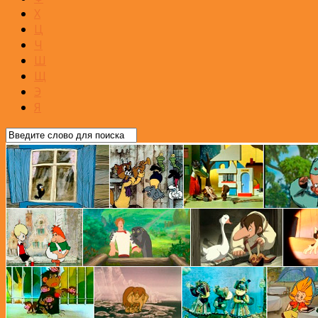
Х
Ц
Ч
Ш
Щ
Э
Я