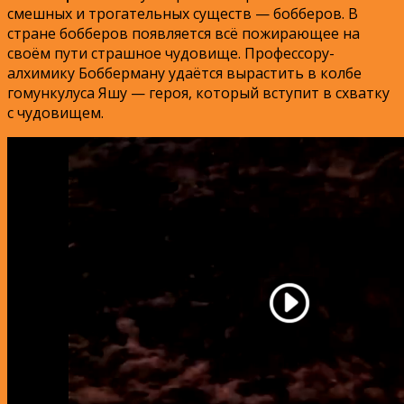
смешных и трогательных существ — бобберов. В
стране бобберов появляется всё пожирающее на
своём пути страшное чудовище. Профессору-
алхимику Бобберману удаётся вырастить в колбе
гомункулуса Яшу — героя, который вступит в схватку
с чудовищем.