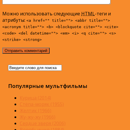
Можно использовать следующие
HTML
-теги и
атрибуты:
<a href="" title=""> <abbr title="">
<acronym title=""> <b> <blockquote cite=""> <cite>
<code> <del datetime=""> <em> <i> <q cite=""> <s>
<strike> <strong>
Популярные мультфильмы
Курица (2014)
Стёпа-моряк (1955)
Желтик (1966)
Жу-жу-жу (1966)
Сердце зверя (2006)
Воробьишко (1984)