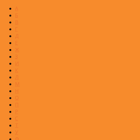
А
Б
В
Г
Д
Е
Ж
З
И
К
Л
М
Н
О
П
Р
С
Т
У
Ф