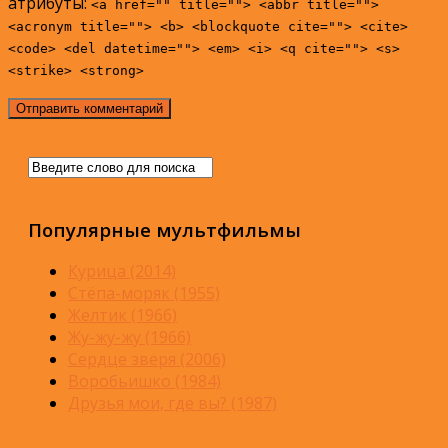
атрибуты:
<a href="" title=""> <abbr title="">
<acronym title=""> <b> <blockquote cite=""> <cite>
<code> <del datetime=""> <em> <i> <q cite=""> <s>
<strike> <strong>
Популярные мультфильмы
Курица (2014)
Стёпа-моряк (1955)
Желтик (1966)
Жу-жу-жу (1966)
Сердце зверя (2006)
Воробьишко (1984)
Друзья мои, где вы? (1987)