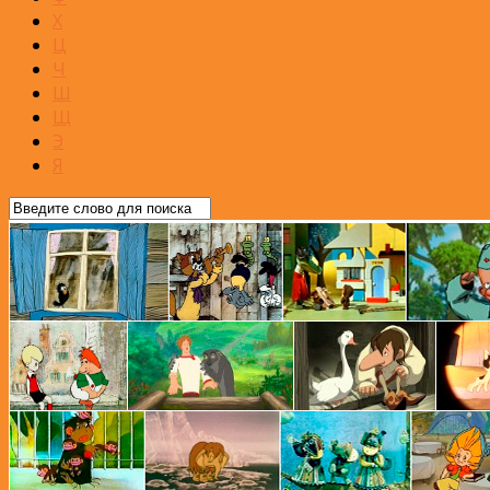
Х
Ц
Ч
Ш
Щ
Э
Я