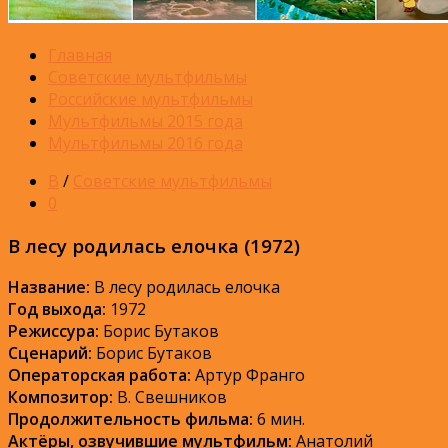
Главная
Советские мультфильмы
Российские мультфильмы
Мультфильмы 2015 года
Мультфильмы 2016 года
В
/
Советские мультфильмы
0
В лесу родилась елочка (1972)
Название:
В лесу родилась елочка
Год выхода:
1972
Режиссура:
Борис Бутаков
Сценарий:
Борис Бутаков
Операторская работа:
Артур Франго
Композитор:
В. Свешников
Продолжительность фильма:
6 мин.
Актёры, озвучившие мультфильм:
Анатолий