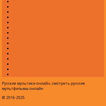
Н
О
П
Р
С
Т
У
Ф
Х
Ц
Ч
Ш
Щ
Э
Я
Русские мультики онлайн, смотреть русские
мультфильмы онлайн
© 2016-2025