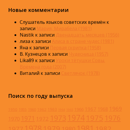
Новые комментарии
Слушатель языков советских времён
к
записи
Мария, Мирабела (1981)
Nastik
к записи
Двенадцать месяцев (1956)
лиза
к записи
Алиса в стране чудес (1981)
Яна
к записи
Первая скрипка (1958)
В. Кузнецов
к записи
Чудесница (1957)
Lika89
к записи
Уроки тётушки Совы.
Времена года (2007)
Виталий
к записи
Светлячок (1978)
Поиск по году выпуска
1969
1967
1968
1966
1963
1950
1962
1955
1960
1964
1965
1974
1973
1975
1976
1971
1972
1970
1978
1981
1979
1982
1977
1980