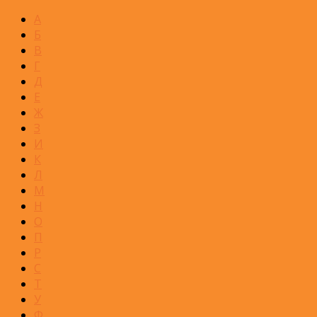
А
Б
В
Г
Д
Е
Ж
З
И
К
Л
М
Н
О
П
Р
С
Т
У
Ф