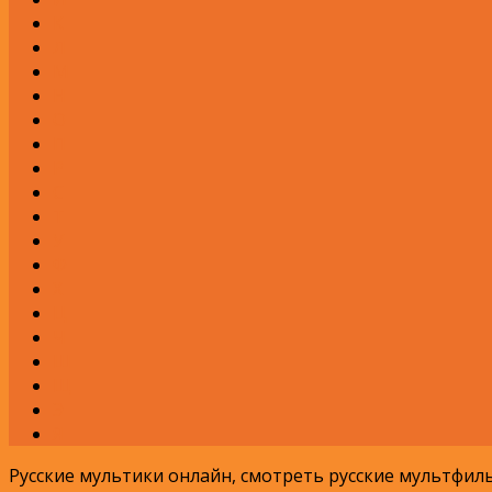
К
Л
М
Н
О
П
Р
С
Т
У
Ф
Х
Ц
Ч
Ш
Щ
Э
Я
Русские мультики онлайн, смотреть русские мультфи