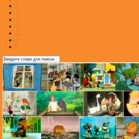
Х
Ц
Ч
Ш
Щ
Э
Я