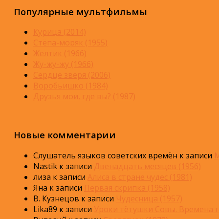
Популярные мультфильмы
Курица (2014)
Стёпа-моряк (1955)
Желтик (1966)
Жу-жу-жу (1966)
Сердце зверя (2006)
Воробьишко (1984)
Друзья мои, где вы? (1987)
Новые комментарии
Слушатель языков советских времён
к записи
М
Nastik
к записи
Двенадцать месяцев (1956)
лиза
к записи
Алиса в стране чудес (1981)
Яна
к записи
Первая скрипка (1958)
В. Кузнецов
к записи
Чудесница (1957)
Lika89
к записи
Уроки тётушки Совы. Времена г