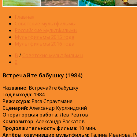
Главная
Советские мультфильмы
Российские мультфильмы
Мультфильмы 2015 года
Мультфильмы 2016 года
В
/
Советские мультфильмы
0
Встречайте бабушку (1984)
Название:
Встречайте бабушку
Год выхода:
1984
Режиссура:
Раса Страутмане
Сценарий:
Александр Курляндский
Операторская работа:
Лев Ревтов
Композитор:
Александр Раскатов
Продолжительность фильма:
10 мин.
Актёры, озвучившие мультфильм:
Галина Иванова, Р