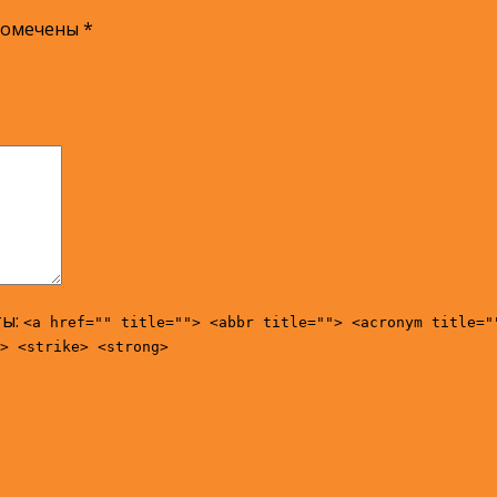
помечены
*
ты:
<a href="" title=""> <abbr title=""> <acronym title="
> <strike> <strong>