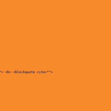
"> <b> <blockquote cite="">