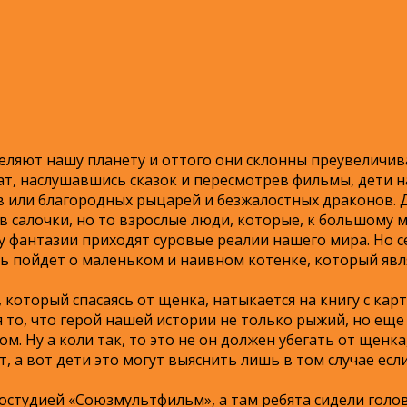
селяют нашу планету и оттого они склонны преувеличив
тат, наслушавшись сказок и пересмотрев фильмы, дети н
 или благородных рыцарей и безжалостных драконов. Да,
у в салочки, но то взрослые люди, которые, к большому
у фантазии приходят суровые реалии нашего мира. Но с
чь пойдет о маленьком и наивном котенке, который явл
который спасаясь от щенка, натыкается на книгу с кар
 то, что герой нашей истории не только рыжий, но еще
 Ну а коли так, то это не он должен убегать от щенка,
, а вот дети это могут выяснить лишь в том случае есл
остудией «Союзмультфильм», а там ребята сидели голо