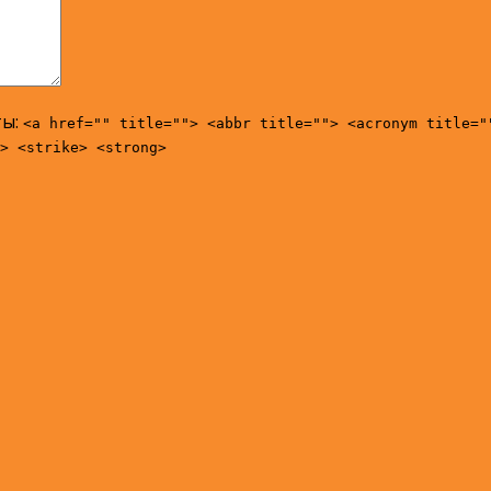
ты:
<a href="" title=""> <abbr title=""> <acronym title="
> <strike> <strong>