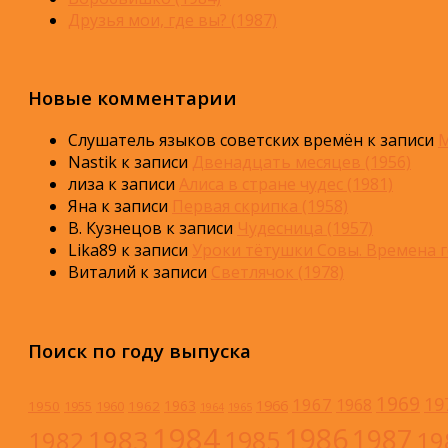
Друзья мои, где вы? (1987)
Новые комментарии
Слушатель языков советских времён
к записи
М
Nastik
к записи
Двенадцать месяцев (1956)
лиза
к записи
Алиса в стране чудес (1981)
Яна
к записи
Первая скрипка (1958)
В. Кузнецов
к записи
Чудесница (1957)
Lika89
к записи
Уроки тётушки Совы. Времена г
Виталий
к записи
Светлячок (1978)
Поиск по году выпуска
1969
19
1967
1968
1966
1963
1950
1962
1955
1960
1964
1965
1984
1986
1983
1987
1985
1982
19