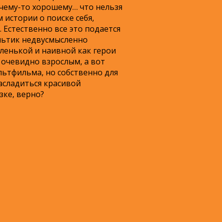
о чему-то хорошему… что нельзя
истории о поиске себя,
 Естественно все это подается
ультик недвусмысленно
аленькой и наивной как герои
о очевидно взрослым, а вот
льтфильма, но собственно для
асладиться красивой
зке, верно?