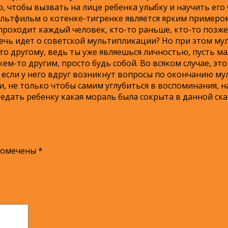
о, чтобы вызвать на лице ребенка улыбку и научить ег
льтфильм о котенке-тигренке является ярким примером 
роходит каждый человек, кто-то раньше, кто-то позже.
 речь идет о советской мультипликации? Но при этом м
то другому, ведь ты уже являешься личностью, пусть м
ем-то другим, просто будь собой. Во всяком случае, эт
 если у него вдруг возникнут вопросы по окончанию му
, не только чтобы самим углубиться в воспоминания, н
дать ребенку какая мораль была сокрыта в данной ска
помечены
*