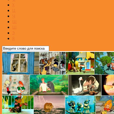
Х
Ц
Ч
Ш
Щ
Э
Я