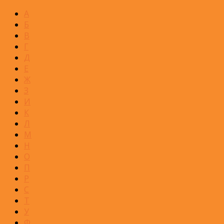
А
Б
В
Г
Д
Е
Ж
З
И
К
Л
М
Н
О
П
Р
С
Т
У
Ф