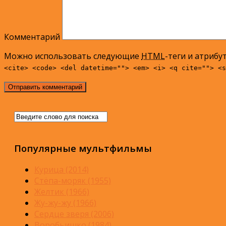
Комментарий
Можно использовать следующие
HTML
-теги и атрибу
<cite> <code> <del datetime=""> <em> <i> <q cite=""> <s
Популярные мультфильмы
Курица (2014)
Стёпа-моряк (1955)
Желтик (1966)
Жу-жу-жу (1966)
Сердце зверя (2006)
Воробьишко (1984)