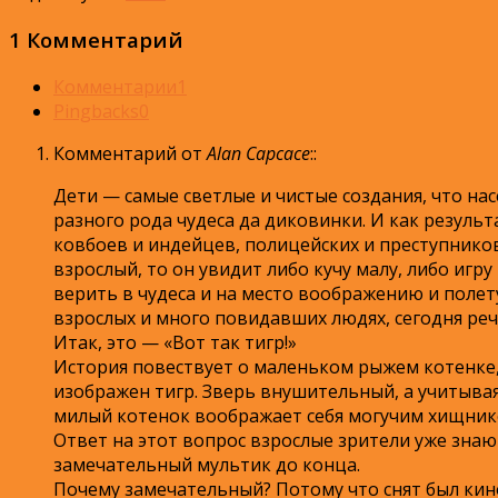
1 Комментарий
Комментарии
1
Pingbacks
0
Комментарий от
Alan Capcace
:
:
Дети — самые светлые и чистые создания, что на
разного рода чудеса да диковинки. И как резуль
ковбоев и индейцев, полицейских и преступников
взрослый, то он увидит либо кучу малу, либо игр
верить в чудеса и на место воображению и полет
взрослых и много повидавших людях, сегодня ре
Итак, это — «Вот так тигр!»
История повествует о маленьком рыжем котенке, 
изображен тигр. Зверь внушительный, а учитывая
милый котенок воображает себя могучим хищником.
Ответ на этот вопрос взрослые зрители уже знают
замечательный мультик до конца.
Почему замечательный? Потому что снят был кин