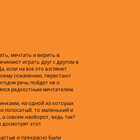
ать, мечтать и верить в
ачинают играть друг с другом в
 если на все это взглянет
 моему сожалению, перестают
егодня речь пойдет не о
ялся редкостным мечтателем.
тинками, на одной из которых
 и полосатый, то маленький и
 а совсем наоборот, ведь так?
и досмотрят этот
вастые и прекрасно были