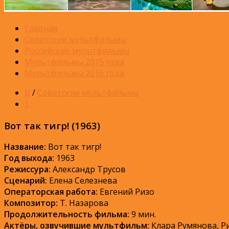
Главная
Советские мультфильмы
Российские мультфильмы
Мультфильмы 2015 года
Мультфильмы 2016 года
В
/
Советские мультфильмы
1
Вот так тигр! (1963)
Название:
Вот так тигр!
Год выхода:
1963
Режиссура:
Александр Трусов
Сценарий:
Елена Селезнева
Операторская работа:
Евгений Ризо
Композитор:
Т. Назарова
Продолжительность фильма:
9 мин.
Актёры, озвучившие мультфильм:
Клара Румянова, Р