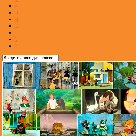
Х
Ц
Ч
Ш
Щ
Э
Я