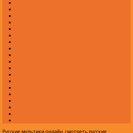
И
К
Л
М
Н
О
П
Р
С
Т
У
Ф
Х
Ц
Ч
Ш
Щ
Э
Я
Русские мультики онлайн, смотреть русские