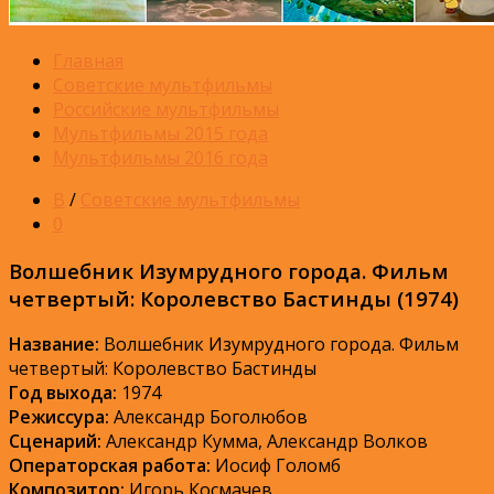
Главная
Советские мультфильмы
Российские мультфильмы
Мультфильмы 2015 года
Мультфильмы 2016 года
В
/
Советские мультфильмы
0
Волшебник Изумрудного города. Фильм
четвертый: Королевство Бастинды (1974)
Название:
Волшебник Изумрудного города. Фильм
четвертый: Королевство Бастинды
Год выхода:
1974
Режиссура:
Александр Боголюбов
Сценарий:
Александр Кумма, Александр Волков
Операторская работа:
Иосиф Голомб
Композитор:
Игорь Космачев