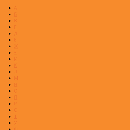
А
Б
В
Г
Д
Е
Ж
З
И
К
Л
М
Н
О
П
Р
С
Т
У
Ф