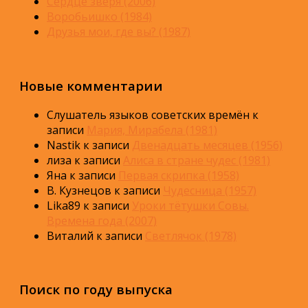
Сердце зверя (2006)
Воробьишко (1984)
Друзья мои, где вы? (1987)
Новые комментарии
Слушатель языков советских времён
к
записи
Мария, Мирабела (1981)
Nastik
к записи
Двенадцать месяцев (1956)
лиза
к записи
Алиса в стране чудес (1981)
Яна
к записи
Первая скрипка (1958)
В. Кузнецов
к записи
Чудесница (1957)
Lika89
к записи
Уроки тётушки Совы.
Времена года (2007)
Виталий
к записи
Светлячок (1978)
Поиск по году выпуска