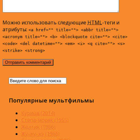
Можно использовать следующие
HTML
-теги и
атрибуты:
<a href="" title=""> <abbr title="">
<acronym title=""> <b> <blockquote cite=""> <cite>
<code> <del datetime=""> <em> <i> <q cite=""> <s>
<strike> <strong>
Популярные мультфильмы
Курица (2014)
Стёпа-моряк (1955)
Желтик (1966)
Жу-жу-жу (1966)