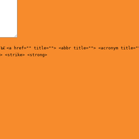
ты:
<a href="" title=""> <abbr title=""> <acronym title="
> <strike> <strong>