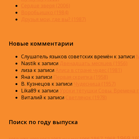
Сердце зверя (2006)
Воробьишко (1984)
Друзья мои, где вы? (1987)
Новые комментарии
Слушатель языков советских времён
к записи
М
Nastik
к записи
Двенадцать месяцев (1956)
лиза
к записи
Алиса в стране чудес (1981)
Яна
к записи
Первая скрипка (1958)
В. Кузнецов
к записи
Чудесница (1957)
Lika89
к записи
Уроки тётушки Совы. Времена г
Виталий
к записи
Светлячок (1978)
Поиск по году выпуска
1969
19
1967
1968
1966
1963
1950
1962