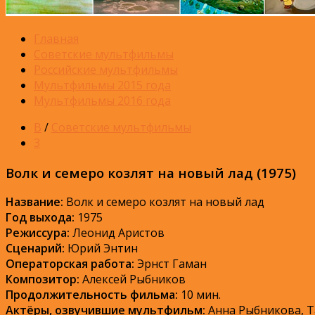
Главная
Советские мультфильмы
Российские мультфильмы
Мультфильмы 2015 года
Мультфильмы 2016 года
В
/
Советские мультфильмы
3
Волк и семеро козлят на новый лад (1975)
Название:
Волк и семеро козлят на новый лад
Год выхода:
1975
Режиссура:
Леонид Аристов
Сценарий:
Юрий Энтин
Операторская работа:
Эрнст Гаман
Композитор:
Алексей Рыбников
Продолжительность фильма:
10 мин.
Актёры, озвучившие мультфильм:
Анна Рыбникова, Т