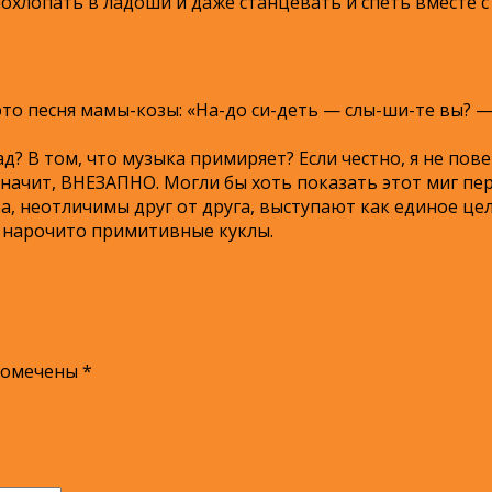
хлопать в ладоши и даже станцевать и спеть вместе с
 это песня мамы-козы: «На-до си-деть — слы-ши-те вы? 
ад? В том, что музыка примиряет? Если честно, я не пове
ут, значит, ВНЕЗАПНО. Могли бы хоть показать этот миг
ра, неотличимы друг от друга, выступают как единое цел
, нарочито примитивные куклы.
помечены
*