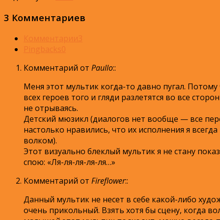
3 Комментариев
Комментарии
3
Pingbacks
0
Комментарий от
Paullo
:
:
Меня этот мультик когда-то давно пугал. Потому 
всех героев того и гляди разлетятся во все сторо
не отрываясь.
Детский мюзикл (диалогов нет вообще — все перс
настолько нравились, что их исполнения я всегд
волком).
Этот визуально блеклый мультик я не стану пока
спою: «Ля-ля-ля-ля-ля…»
Комментарий от
Fireflower
:
:
Данный мультик не несет в себе какой-либо худо
очень прикольный. Взять хотя бы сцену, когда вол