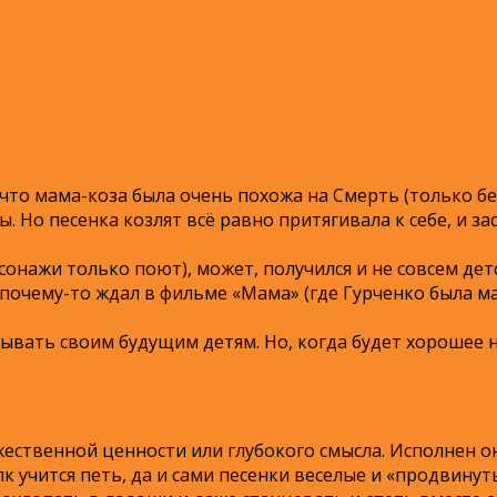
что мама-коза была очень похожа на Смерть (только бе
ны. Но песенка козлят всё равно притягивала к себе, и 
онажи только поют), может, получился и не совсем детс
а почему-то ждал в фильме «Мама» (где Гурченко была м
зывать своим будущим детям. Но, когда будет хорошее 
жественной ценности или глубокого смысла. Исполнен о
к учится петь, да и сами песенки веселые и «продвинуты