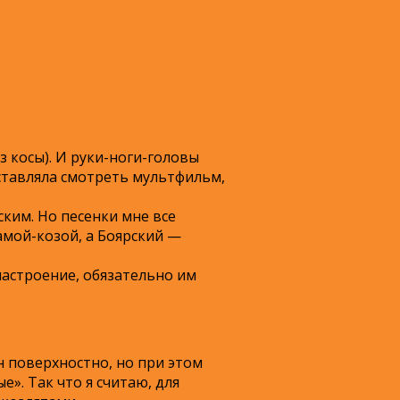
з косы). И руки-ноги-головы
заставляла смотреть мультфильм,
ким. Но песенки мне все
амой-козой, а Боярский —
настроение, обязательно им
н поверхностно, но при этом
е». Так что я считаю, для