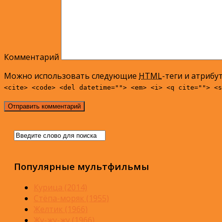
Комментарий
Можно использовать следующие
HTML
-теги и атрибу
<cite> <code> <del datetime=""> <em> <i> <q cite=""> <s
Популярные мультфильмы
Курица (2014)
Стёпа-моряк (1955)
Желтик (1966)
Жу-жу-жу (1966)