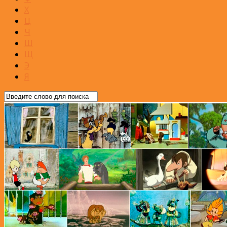
Х
Ц
Ч
Ш
Щ
Э
Я