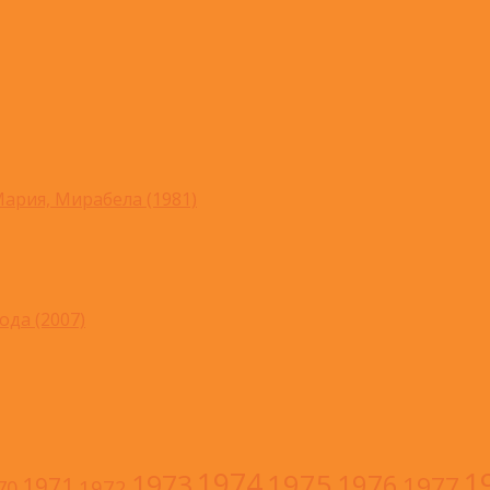
ария, Мирабела (1981)
ода (2007)
1
1974
1973
1975
1976
1977
1971
1972
70