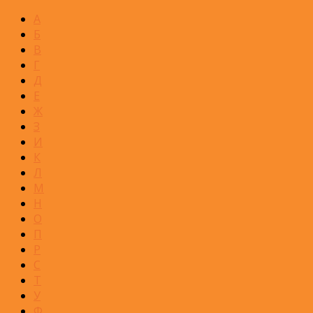
А
Б
В
Г
Д
Е
Ж
З
И
К
Л
М
Н
О
П
Р
С
Т
У
Ф