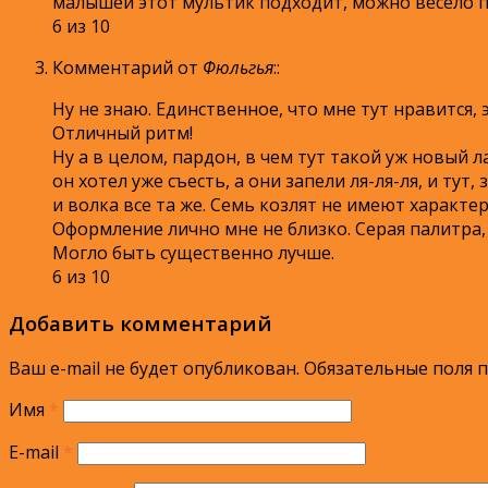
малышей этот мультик подходит, можно весело по
6 из 10
Комментарий от
Фюльгья
:
:
Ну не знаю. Единственное, что мне тут нравится,
Отличный ритм!
Ну а в целом, пардон, в чем тут такой уж новый л
он хотел уже съесть, а они запели ля-ля-ля, и т
и волка все та же. Семь козлят не имеют характе
Оформление лично мне не близко. Серая палитра
Могло быть существенно лучше.
6 из 10
Добавить комментарий
Ваш e-mail не будет опубликован.
Обязательные поля 
Имя
*
E-mail
*