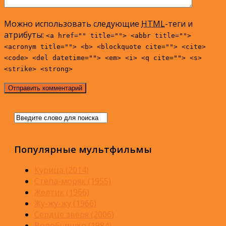
Можно использовать следующие
HTML
-теги и
атрибуты:
<a href="" title=""> <abbr title="">
<acronym title=""> <b> <blockquote cite=""> <cite>
<code> <del datetime=""> <em> <i> <q cite=""> <s>
<strike> <strong>
Популярные мультфильмы
Курица (2014)
Стёпа-моряк (1955)
Желтик (1966)
Жу-жу-жу (1966)
Сердце зверя (2006)
Воробьишко (1984)