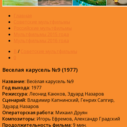
Главная
Советские мультфильмы
Российские мультфильмы
Мультфильмы 2015 года
Мультфильмы 2016 года
В
/
Советские мультфильмы
0
Веселая карусель №9 (1977)
Название:
Весёлая карусель №9
Год выхода:
1977
Режиссура:
Леонид Каюков, Эдуард Назаров
Сценарий:
Владимир Капнинский, Генрих Сапгир,
Эдуард Назаров
Операторская работа:
Михаил Друян
Композиторы:
Игорь Ефремов, Александр Градский
Продолжительность фильма:
9 мин.