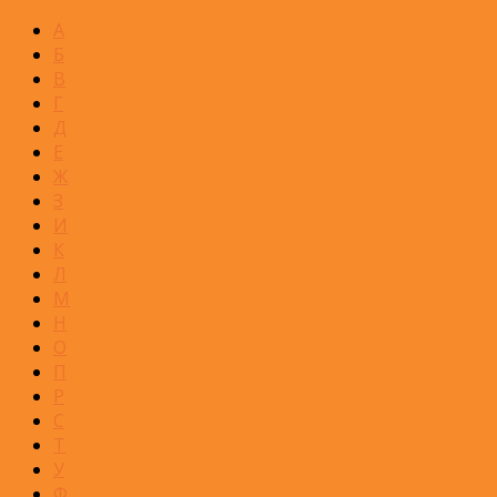
А
Б
В
Г
Д
Е
Ж
З
И
К
Л
М
Н
О
П
Р
С
Т
У
Ф