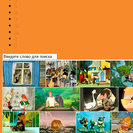
Х
Ц
Ч
Ш
Щ
Э
Я