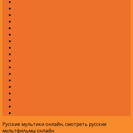
К
Л
М
Н
О
П
Р
С
Т
У
Ф
Х
Ц
Ч
Ш
Щ
Э
Я
Русские мультики онлайн, смотреть русские
мультфильмы онлайн