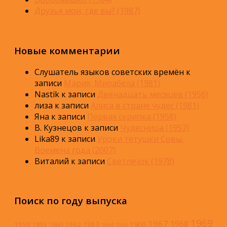
Друзья мои, где вы? (1987)
Новые комментарии
Слушатель языков советских времён
к
записи
Мария, Мирабела (1981)
Nastik
к записи
Двенадцать месяцев (1956)
лиза
к записи
Алиса в стране чудес (1981)
Яна
к записи
Первая скрипка (1958)
В. Кузнецов
к записи
Чудесница (1957)
Lika89
к записи
Уроки тётушки Совы.
Времена года (2007)
Виталий
к записи
Светлячок (1978)
Поиск по году выпуска
1969
1967
1968
1966
1963
1950
1962
1955
1960
1964
1965