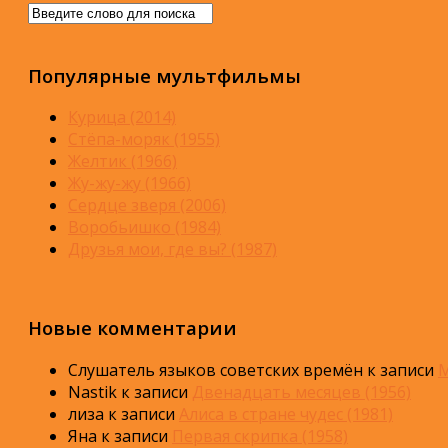
Популярные мультфильмы
Курица (2014)
Стёпа-моряк (1955)
Желтик (1966)
Жу-жу-жу (1966)
Сердце зверя (2006)
Воробьишко (1984)
Друзья мои, где вы? (1987)
Новые комментарии
Слушатель языков советских времён
к записи
М
Nastik
к записи
Двенадцать месяцев (1956)
лиза
к записи
Алиса в стране чудес (1981)
Яна
к записи
Первая скрипка (1958)