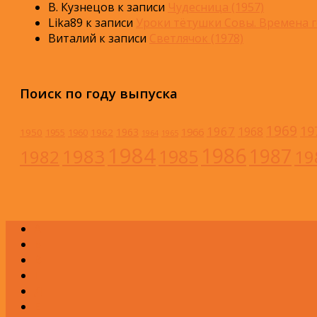
В. Кузнецов
к записи
Чудесница (1957)
Lika89
к записи
Уроки тётушки Совы. Времена г
Виталий
к записи
Светлячок (1978)
Поиск по году выпуска
1969
19
1967
1968
1966
1963
1950
1962
1955
1960
1964
1965
1984
1986
1983
1987
1985
1982
19
А
Б
В
Г
Д
Е