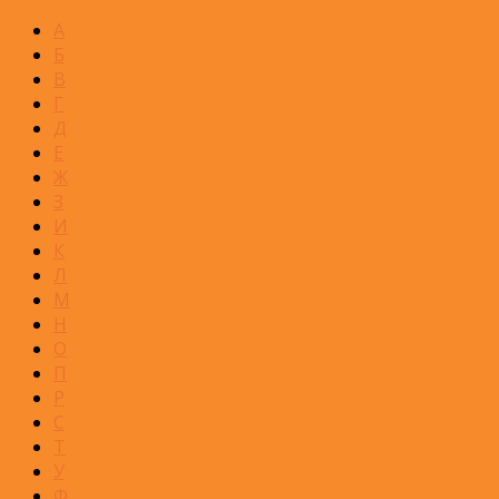
А
Б
В
Г
Д
Е
Ж
З
И
К
Л
М
Н
О
П
Р
С
Т
У
Ф