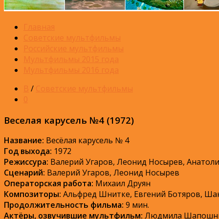
Главная
Советские мультфильмы
Российские мультфильмы
Мультфильмы 2015 года
Мультфильмы 2016 года
В
/
Советские мультфильмы
0
Веселая карусель №4 (1972)
Название:
Весёлая карусель № 4
Год выхода:
1972
Режиссура:
Валерий Угаров, Леонид Носырев, Анатол
Сценарий:
Валерий Угаров, Леонид Носырев
Операторская работа:
Михаил Друян
Композиторы:
Альфред Шнитке, Евгений Ботяров, Ша
Продолжительность фильма:
9 мин.
Актёры, озвучившие мультфильм:
Людмила Шапошник