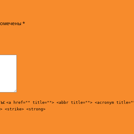
помечены
*
ты:
<a href="" title=""> <abbr title=""> <acronym title="
> <strike> <strong>