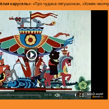
ёлая карусель»:
«Про чудака-лягушонка», «Хомяк-молчун