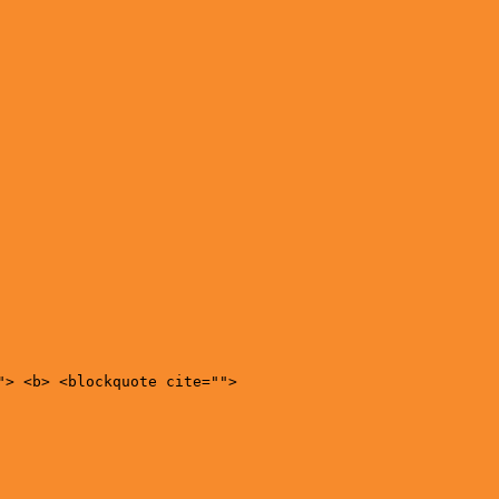
"> <b> <blockquote cite="">