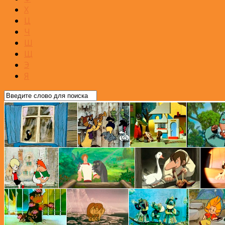
Х
Ц
Ч
Ш
Щ
Э
Я