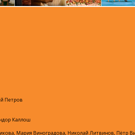
ий Петров
ндор Каллош
ова, Мария Виноградова, Николай Литвинов, Пётр Ви